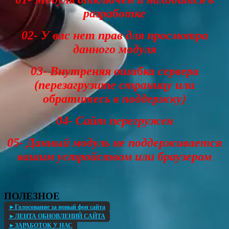
разработке
02- У вас нет прав для просмотра
данного модуля
03- Внутреняя ошибка сервера
(перезагрузите страницу или
обратитесь в поддержку)
04- Сайт перегружен
05- Данный модуль не поддерживается
вашим устройством или браузером
ПОЛЕЗНОЕ
►Голосование за новый фон сайта
►ЛЕНТА ОБНОВЛЕНИЙ САЙТА
►ЗАРАБОТОК У НАС