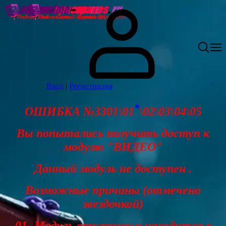
Вход
|
Регистрация
*
ОШИБКА №3301\01
\02\03\04\05
Вы попытались получить доступ к
модулю "ВИДЕО"
Данный модуль не доступен .
Возможные причины (отмечено
звездочкой)
01- Модуль отключен и находится в