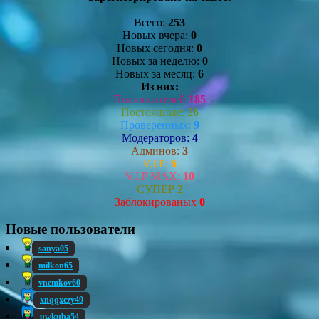
Всего:
253
Новых вчера:
0
Новых сегодня:
0
Новых за неделю:
0
Новых за месяц:
6
Из них:
Пользователей
185
Постоянные:
26
Проверенных:
9
Модераторов:
4
Админов:
3
V.I.P:
6
V.I.P MAX:
10
СУПЕР
2
Заблокированых
0
Новые пользователи
sanya05
milkon65
vnemkov60
xnqqxczy49
uwkuba54