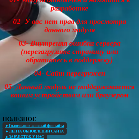
разработке
02- У вас нет прав для просмотра
данного модуля
03- Внутреняя ошибка сервера
(перезагрузите страницу или
обратитесь в поддержку)
04- Сайт перегружен
05- Данный модуль не поддерживается
вашим устройством или браузером
ПОЛЕЗНОЕ
►Голосование за новый фон сайта
►ЛЕНТА ОБНОВЛЕНИЙ САЙТА
►ЗАРАБОТОК У НАС