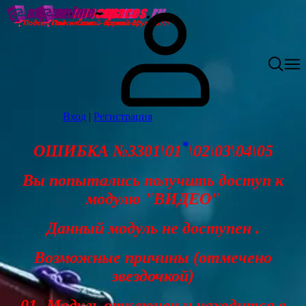
Вход
|
Регистрация
*
ОШИБКА №3301\01
\02\03\04\05
Вы попытались получить доступ к
модулю "ВИДЕО"
Данный модуль не доступен .
Возможные причины (отмечено
звездочкой)
01- Модуль отключен и находится в