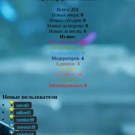
Всего:
253
Новых вчера:
0
Новых сегодня:
0
Новых за неделю:
0
Новых за месяц:
6
Из них:
Пользователей
185
Постоянные:
26
Проверенных:
9
Модераторов:
4
Админов:
3
V.I.P:
6
V.I.P MAX:
10
СУПЕР
2
Заблокированых
0
Новые пользователи
sanya05
milkon65
vnemkov60
xnqqxczy49
uwkuba54