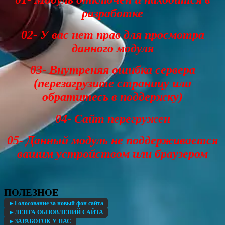
разработке
02- У вас нет прав для просмотра
данного модуля
03- Внутреняя ошибка сервера
(перезагрузите страницу или
обратитесь в поддержку)
04- Сайт перегружен
05- Данный модуль не поддерживается
вашим устройством или браузером
ПОЛЕЗНОЕ
►Голосование за новый фон сайта
►ЛЕНТА ОБНОВЛЕНИЙ САЙТА
►ЗАРАБОТОК У НАС