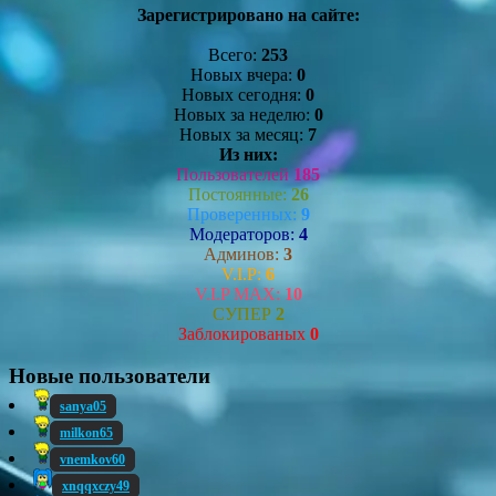
Зарегистрировано на сайте:
Всего:
253
Новых вчера:
0
Новых сегодня:
0
Новых за неделю:
0
Новых за месяц:
7
Из них:
Пользователей
185
Постоянные:
26
Проверенных:
9
Модераторов:
4
Админов:
3
V.I.P:
6
V.I.P MAX:
10
СУПЕР
2
Заблокированых
0
Новые пользователи
sanya05
milkon65
vnemkov60
xnqqxczy49