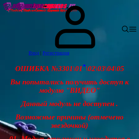
Вход
|
Регистрация
*
ОШИБКА №3301\01
\02\03\04\05
Вы попытались получить доступ к
модулю "ВИДЕО"
Данный модуль не доступен .
Возможные причины (отмечено
звездочкой)
01- Модуль отключен и находится в