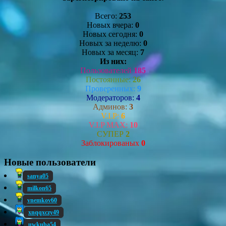
Всего:
253
Новых вчера:
0
Новых сегодня:
0
Новых за неделю:
0
Новых за месяц:
7
Из них:
Пользователей
185
Постоянные:
26
Проверенных:
9
Модераторов:
4
Админов:
3
V.I.P:
6
V.I.P MAX:
10
СУПЕР
2
Заблокированых
0
Новые пользователи
sanya05
milkon65
vnemkov60
xnqqxczy49
uwkuba54