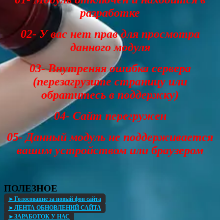
разработке
02- У вас нет прав для просмотра
данного модуля
03- Внутреняя ошибка сервера
(перезагрузите страницу или
обратитесь в поддержку)
04- Сайт перегружен
05- Данный модуль не поддерживается
вашим устройством или браузером
ПОЛЕЗНОЕ
►Голосование за новый фон сайта
►ЛЕНТА ОБНОВЛЕНИЙ САЙТА
►ЗАРАБОТОК У НАС