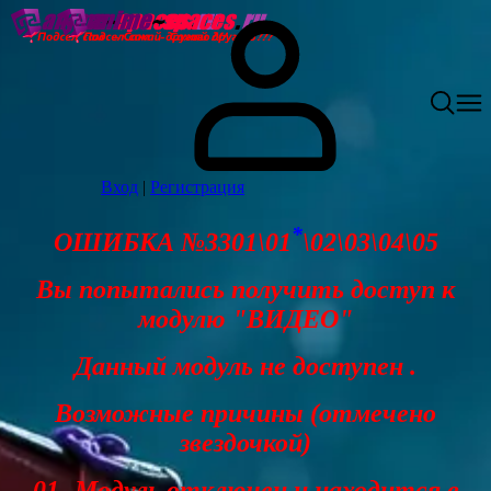
Вход
|
Регистрация
*
ОШИБКА №3301\01
\02\03\04\05
Вы попытались получить доступ к
модулю "ВИДЕО"
Данный модуль не доступен .
Возможные причины (отмечено
звездочкой)
01- Модуль отключен и находится в