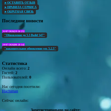
►ОСТАВИТЬ ОТЗЫВ
►ПРАВИЛА СЕРВИСА
►ОБРАТНАЯ СВЯЗЬ
Последние новости
31/07/2026[19:56:25]
"Обновление до 5.3 Build 547"
19/07/2026[08:28:14]
"накопительное обновление ver. 5.2.5"
Статистика
Онлайн всего:
2
Гостей:
2
Пользователей:
0
Нас сегодня посетили:
Hachiman
Сейчас онлайн:
Зарегистрировано на сайте: