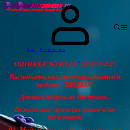
Вход
|
Регистрация
*
ОШИБКА №3301\01
\02\03\04\05
Вы попытались получить доступ к
модулю "ВИДЕО"
Данный модуль не доступен .
Возможные причины (отмечено
звездочкой)
01- Модуль отключен и находится в