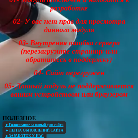
разработке
02- У вас нет прав для просмотра
данного модуля
03- Внутреняя ошибка сервера
(перезагрузите страницу или
обратитесь в поддержку)
04- Сайт перегружен
05- Данный модуль не поддерживается
вашим устройством или браузером
ПОЛЕЗНОЕ
►Голосование за новый фон сайта
►ЛЕНТА ОБНОВЛЕНИЙ САЙТА
►ЗАРАБОТОК У НАС