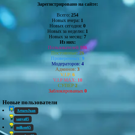
Зарегистрировано на сайте:
Всего:
254
Новых вчера:
1
Новых сегодня:
0
Новых за неделю:
1
Новых за месяц:
7
Из них:
Пользователей
186
Постоянные:
26
Проверенных:
9
Модераторов:
4
Админов:
3
V.I.P:
6
V.I.P MAX:
10
СУПЕР
2
Заблокированых
0
Новые пользователи
ArturoJuan
sanya05
milkon65