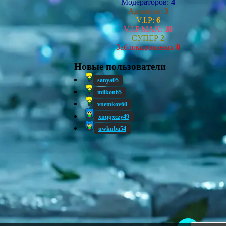
Модераторов:
4
Админов:
3
V.I.P:
6
V.I.P MAX:
10
СУПЕР
2
Заблокированых
0
Новые пользователи
sanya05
milkon65
vnemkov60
xnqqxczy49
uwkuba54