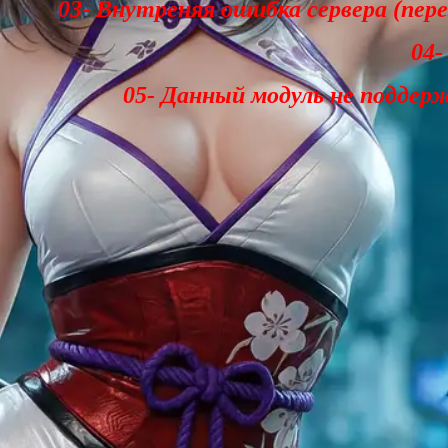
03- Внутреняя ошибка сервера (пер
04-
05- Данный модуль не поддер