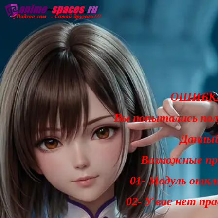
Главная
Озвучка
Субтитры
Он
ОШИБКА
Вы попытались по
Данный
Возможные при
01- Модуль откл
02- У вас нет пр