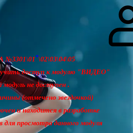
гоинги
Дополнительно
Форум
Видео
Блог
Галерея
О нас
*
 №3301\01
\02\03\04\05
лучить доступ к модулю "ВИДЕО"
 модуль не доступен .
чины (отмечено звездочкой)
ючен и находится в разработке
ав для просмотра данного модуля