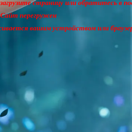
езагрузите страницу или обратитесь в п
 Сайт перегружен
живается вашим устройством или браузе