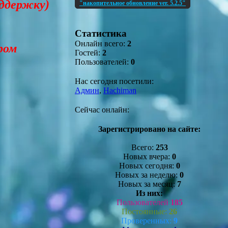
оддержку)
"накопительное обновление ver. 5.2.5"
Статистика
Онлайн всего:
2
ром
Гостей:
2
Пользователей:
0
Нас сегодня посетили:
Админ
,
Hachiman
Сейчас онлайн:
Зарегистрировано на сайте:
Всего:
253
Новых вчера:
0
Новых сегодня:
0
Новых за неделю:
0
Новых за месяц:
7
Из них:
Пользователей
185
Постоянные:
26
Проверенных:
9