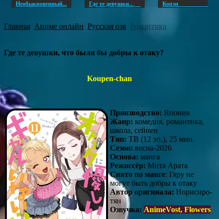
Необыкновенный...
Где те девушки...
Копэ
Главная
Аниме онлайн
Русская озв
Романтика
Где те девушки, что были бы добры к отаку?
Koupen-chan
Производство:
Япония
Жанр:
комедия, романтика,
школа, сейнен
Тип:
ТВ (12 эп.), 25 мин.
Сезон:
весна-2026
Основа:
манга
Режиссёр:
Мита Арата
Снято по манг
е
: Гяру не
могут быть добры к отаку
Автор оригинала:
Норисиро-
тян
Озвучка:
AnimeVost, Flowers