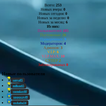
Всего:
253
Новых вчера:
0
Новых сегодня:
0
Новых за неделю:
0
Новых за месяц:
6
Из них:
Пользователей
185
Постоянные:
26
Проверенных:
9
Модераторов:
4
Админов:
3
V.I.P:
6
V.I.P MAX:
10
СУПЕР
2
Заблокированых
0
Новые пользователи
sanya05
milkon65
vnemkov60
xnqqxczy49
uwkuba54