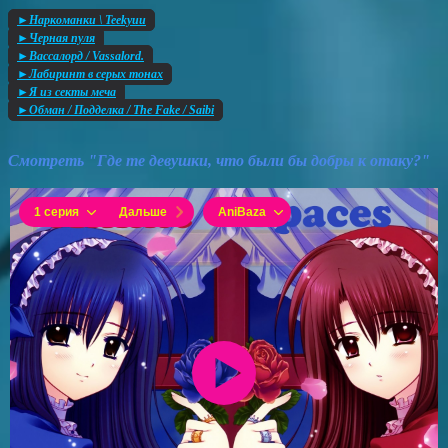
►Наркоманки \ Teekyuu
►Черная пуля
►Вассалорд / Vassalord.
►Лабиринт в серых тонах
►Я из секты меча
►Обман / Подделка / The Fake / Saibi
Смотреть "Где те девушки, что были бы добры к отаку?"