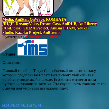
Media, AniStar, OnWave, КОМНАТА
ДИДИ, DreamyVoice, Dream Cast, AniDUB, AniLiberty
(AniLibria), SHIZA Project, AniBaza, JAM, Youkai
Studio, Kazoku Project, AniCosmic
Субтитры:
Crunchyroll.Subtitles
Студия:
Описание:
Главный герой — Такуя Сэо, обычный школьник‑отаку,
который предпочитает прятаться в своих увлечениях и
остаётся невидимкой в школе. Его жизнь меняется из‑за
пустяка — упавшего ластика. Эта случайность сталкивает его
с двумя популярными девушками‑гяру:
МЫ РЕКОМЕНДУЕМ!