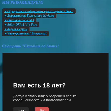
МЫ РЕКОМЕНДУЕМ!
►Перекрёстки в лабиринтах чужих городов \ Ikok...
►Деятельность Бога в мире без богов
►Пожиратель звёзд 3
►Айдзу OVA-2 / I''s Pure
►Король терний
►Чара-хранители! Вечеринка!
Смотреть "Сказание об Аканэ"