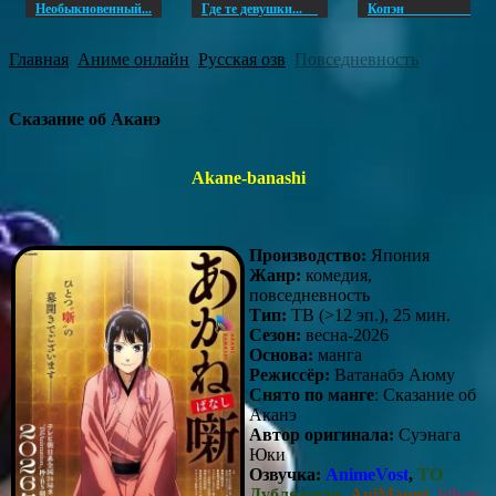
Необыкновенный...
Где те девушки...
Копэ
Главная
Аниме онлайн
Русская озв
Повседневность
Сказание об Аканэ
Akane-banashi
Производство:
Япония
Жанр:
комедия,
повседневность
Тип:
ТВ (>12 эп.), 25 мин.
Сезон:
весна-2026
Основа:
манга
Режиссёр:
Ватанабэ Аюму
Снято по манге
: Сказание об
Аканэ
Автор оригинала:
Суэнага
Юки
Озвучка:
AnimeVost
,
ТО
Дубляжная
,
AniMaunt
,
Silver