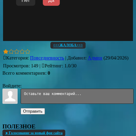
<<<ЖАЛОБА>>>
Категория
:
Повседневность
|
Добавил
:
Админ
(29/04/2026)
Просмотров
:
149
|
Рейтинг
:
1.0
/
30
Всего комментариев
:
0
Войдите:
Отправить
ПОЛЕЗНОЕ
►Голосование за новый фон сайта