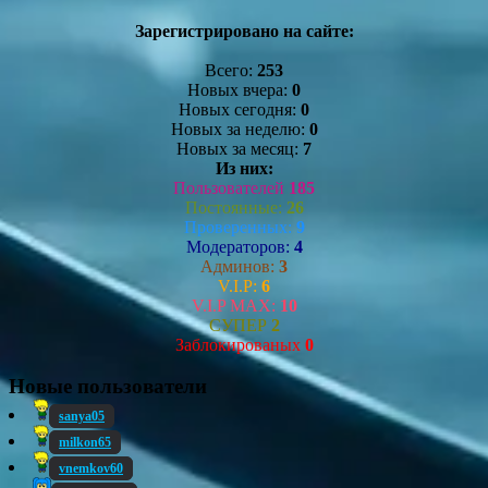
Зарегистрировано на сайте:
Всего:
253
Новых вчера:
0
Новых сегодня:
0
Новых за неделю:
0
Новых за месяц:
7
Из них:
Пользователей
185
Постоянные:
26
Проверенных:
9
Модераторов:
4
Админов:
3
V.I.P:
6
V.I.P MAX:
10
СУПЕР
2
Заблокированых
0
Новые пользователи
sanya05
milkon65
vnemkov60