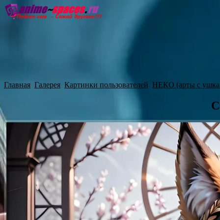
Главная
Озвучка
Субтитры
Он
Главная
Галерея
Картинки пользователей
НЕКО (арты с ушка
C