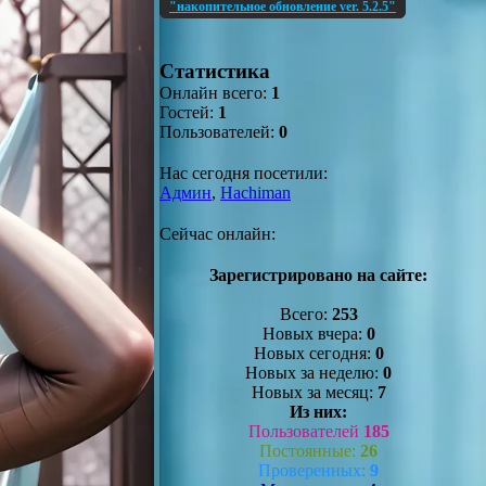
"накопительное обновление ver. 5.2.5"
Статистика
Онлайн всего:
1
Гостей:
1
Пользователей:
0
Нас сегодня посетили:
Админ
,
Hachiman
Сейчас онлайн:
Зарегистрировано на сайте:
Всего:
253
Новых вчера:
0
Новых сегодня:
0
Новых за неделю:
0
Новых за месяц:
7
Из них:
Пользователей
185
Постоянные:
26
Проверенных:
9