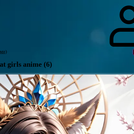
гоинги
Дополнительно
Форум
Видео
Блог
Галерея
О нас
ми)
at girls anime (6)