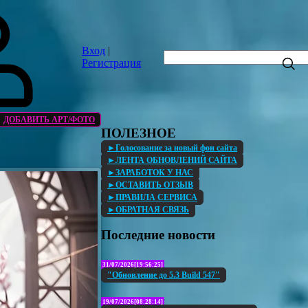
Вход
|
Регистрация
ДОБАВИТЬ АРТ/ФОТО
ПОЛЕЗНОЕ
►Голосование за новый фон сайта
►ЛЕНТА ОБНОВЛЕНИЙ САЙТА
►ЗАРАБОТОК У НАС
►ОСТАВИТЬ ОТЗЫВ
►ПРАВИЛА СЕРВИСА
►ОБРАТНАЯ СВЯЗЬ
Последние новости
31/07/2026[19:56:25]
"Обновление до 5.3 Build 547"
19/07/2026[08:28:14]