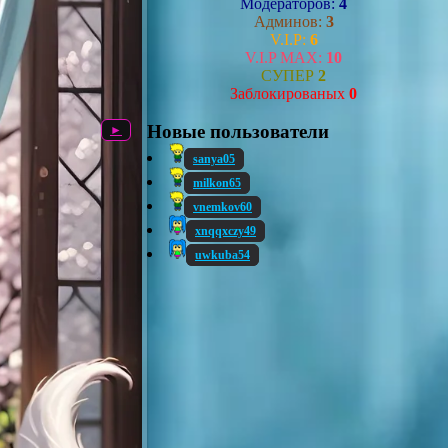
Модераторов:
4
Админов:
3
V.I.P:
6
V.I.P MAX:
10
СУПЕР
2
Заблокированых
0
Новые пользователи
►
sanya05
milkon65
vnemkov60
xnqqxczy49
uwkuba54