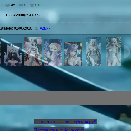
45
0
0.0
1333x2000
(254.0Kb)
бавлено
02/06/2026
Админ
Разместить ссылку здесь за
руб.
Поставить к себе на сайт