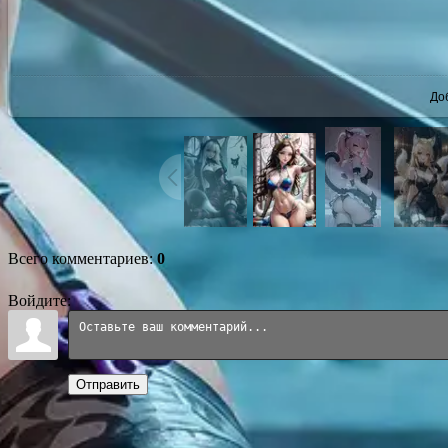
До
Всего комментариев
:
0
Войдите:
Отправить