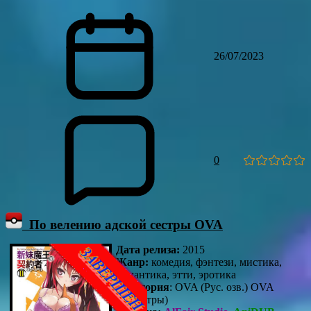
26/07/2023
0
По велению адской сестры OVA
Дата релиза:
2015
Жанр:
комедия, фэнтези, мистика,
романтика, этти, эротика
Категория
: OVA (Рус. озв.) OVA
(субтитры)