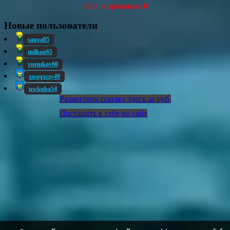
Заблокированых
0
Новые пользователи
sanya05
milkon65
vnemkov60
xnqqxczy49
uwkuba54
Разместить ссылку здесь за
руб.
Поставить к себе на сайт