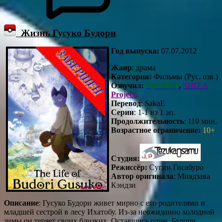
Жизнь Гусуко Будори
Год выпуска:
07.07.2012
Жанр
: драма
Категория:
Фильмы (Рус. озв.)
Озвучил:
OpenDub
,
SHIZA
Project
Перевод
: SakaE
Серии
: 1-1 из 1 эп.
Продолжительность
: 110 мин.
Возрастное ограничение:
10+
Студия:
Режиссёр:
Сугии Гисабуро
Автор оригинала
: Миядзава
Кэндзи
Описание
: Гусуко Будори живет мирно с его родителями и
младшей сестрой в лесу Ихатобу. Из-за неожиданно холодной
зимы он теряет своих близких. Оставшись один, Будори