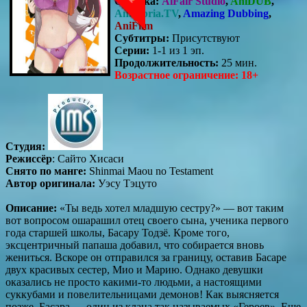
Озвучка:
AlFair Studio
,
AniDUB
,
AniLibria.TV
,
Amazing Dubbing
,
AniFilm
Субтитры:
Присутствуют
Серии:
1-1 из 1 эп.
Продолжительность:
25 мин.
Возрастное ограничение: 18+
Студия:
Режиссёр
: Сайто Хисаси
Снято по манге:
Shinmai Maou no Testament
Автор оригинала:
Уэсу Тэцуто
Описание:
«Ты ведь хотел младшую сестру?» — вот таким
вот вопросом ошарашил отец своего сына, ученика первого
года старшей школы, Басару Тодзё. Кроме того,
эксцентричный папаша добавил, что собирается вновь
жениться. Вскоре он отправился за границу, оставив Басаре
двух красивых сестер, Мио и Марию. Однако девушки
оказались не просто какими-то людьми, а настоящими
суккубами и повелительницами демонов! Как выясняется
позже, Басара — один из клана так называемых «Героев». Еще