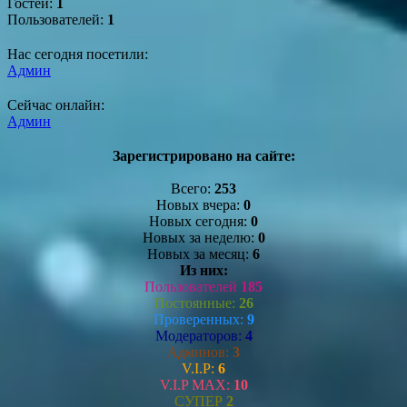
Гостей:
1
Пользователей:
1
Нас сегодня посетили:
Админ
Сейчас онлайн:
Админ
Зарегистрировано на сайте:
Всего:
253
Новых вчера:
0
Новых сегодня:
0
Новых за неделю:
0
Новых за месяц:
6
Из них:
Пользователей
185
Постоянные:
26
Проверенных:
9
Модераторов:
4
Админов:
3
V.I.P:
6
V.I.P MAX:
10
СУПЕР
2