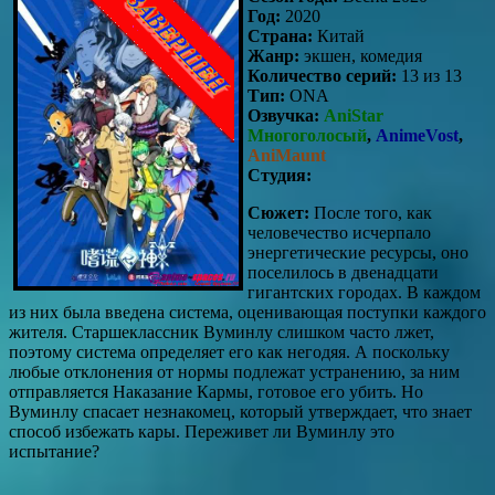
Год:
2020
Страна:
Китай
Жанр:
экшен, комедия
Количество серий:
13 из 13
Тип:
ONA
Озвучка:
AniStar
Многоголосый
,
AnimeVost
,
AniMaunt
Студия:
Сюжет:
После того, как
человечество исчерпало
энергетические ресурсы, оно
поселилось в двенадцати
гигантских городах. В каждом
из них была введена система, оценивающая поступки каждого
жителя. Старшеклассник Вуминлу слишком часто лжет,
поэтому система определяет его как негодяя. А поскольку
любые отклонения от нормы подлежат устранению, за ним
отправляется Наказание Кармы, готовое его убить. Но
Вуминлу спасает незнакомец, который утверждает, что знает
способ избежать кары. Переживет ли Вуминлу это
испытание?