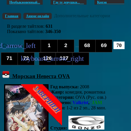
Необыкновенный...
Где те девушки...
Копэ
Дополнительные категории
Главная
Аниме онлайн
В разделе тайтлов
:
631
Показано тайтлов
:
346-350
1
2
68
69
70
Страницы
:
...
71
72
126
127
...
Морская Невеста OVA
Год выпуска:
2008
Жанр:
комедия, романтика
Категория:
OVA (Рус. озв.)
Озвучено:
Valkrist
,
JAM
Серии:
1-2 из 2 эп., 28 мин.
Студия: