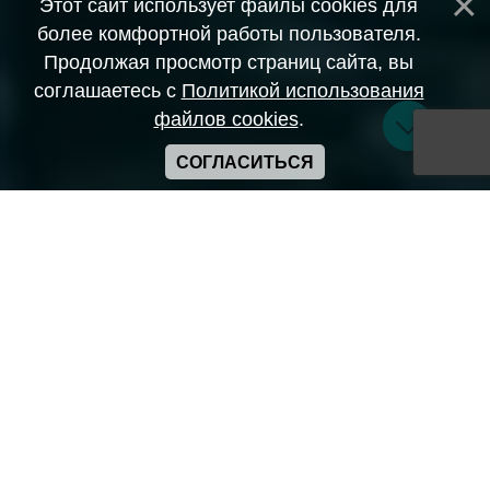
Этот сайт использует файлы cookies для
более комфортной работы пользователя.
Продолжая просмотр страниц сайта, вы
соглашаетесь с
Политикой использования
файлов cookies
.
СОГЛАСИТЬСЯ
Copyright ANIME-SPACES © 2026
Самозанятый Беляков Владимир Алексеевич ИНН:
643569328903
Сайт может содержать материалы порнографического
характера
а также сцены насилия. Просьба если вам нет 18 лет,
покинуть сайт.