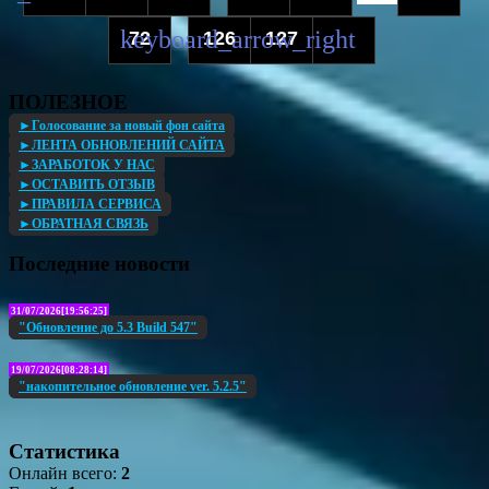
72
126
127
...
ПОЛЕЗНОЕ
►Голосование за новый фон сайта
►ЛЕНТА ОБНОВЛЕНИЙ САЙТА
►ЗАРАБОТОК У НАС
►ОСТАВИТЬ ОТЗЫВ
►ПРАВИЛА СЕРВИСА
►ОБРАТНАЯ СВЯЗЬ
Последние новости
31/07/2026[19:56:25]
"Обновление до 5.3 Build 547"
19/07/2026[08:28:14]
"накопительное обновление ver. 5.2.5"
Статистика
Онлайн всего:
2