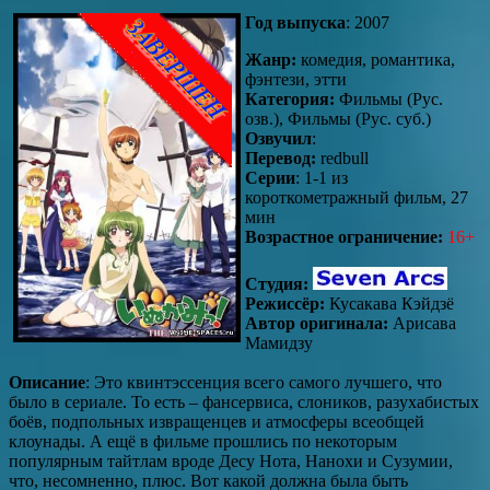
Год выпуска
: 2007
Жанр:
комедия, романтика,
фэнтези, этти
Категория:
Фильмы (Рус.
озв.), Фильмы (Рус. суб.)
Озвучил
:
Перевод:
redbull
Серии
: 1-1 из
короткометражный фильм, 27
мин
Возрастное ограничение:
16+
Студия:
Режиссёр:
Кусакава Кэйдзё
Автор оригинала:
Арисава
Мамидзу
Описание
: Это квинтэссенция всего самого лучшего, что
было в сериале. То есть – фансервиса, слоников, разухабистых
боёв, подпольных извращенцев и атмосферы всеобщей
клоунады. А ещё в фильме прошлись по некоторым
популярным тайтлам вроде Десу Нота, Нанохи и Сузумии,
что, несомненно, плюс. Вот какой должна была быть