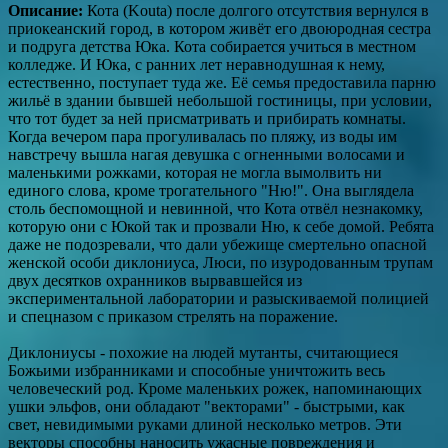
Описание:
Кота (Kouta) после долгого отсутствия вернулся в
приокеанский город, в котором живёт его двоюродная сестра
и подруга детства Юка. Кота собирается учиться в местном
колледже. И Юка, с ранних лет неравнодушная к нему,
естественно, поступает туда же. Её семья предоставила парню
жильё в здании бывшей небольшой гостиницы, при условии,
что тот будет за ней присматривать и прибирать комнаты.
Когда вечером пара прогуливалась по пляжу, из воды им
навстречу вышла нагая девушка с огненными волосами и
маленькими рожками, которая не могла вымолвить ни
единого слова, кроме трогательного "Ню!". Она выглядела
столь беспомощной и невинной, что Кота отвёл незнакомку,
которую они с Юкой так и прозвали Ню, к себе домой. Ребята
даже не подозревали, что дали убежище смертельно опасной
женской особи диклониуса, Люси, по изуродованным трупам
двух десятков охранников вырвавшейся из
экспериментальной лаборатории и разыскиваемой полицией
и спецназом с приказом стрелять на поражение.
Диклониусы - похожие на людей мутанты, считающиеся
Божьими избранниками и способные уничтожить весь
человеческий род. Кроме маленьких рожек, напоминающих
ушки эльфов, они обладают "векторами" - быстрыми, как
свет, невидимыми руками длиной несколько метров. Эти
векторы способны наносить ужасные повреждения и