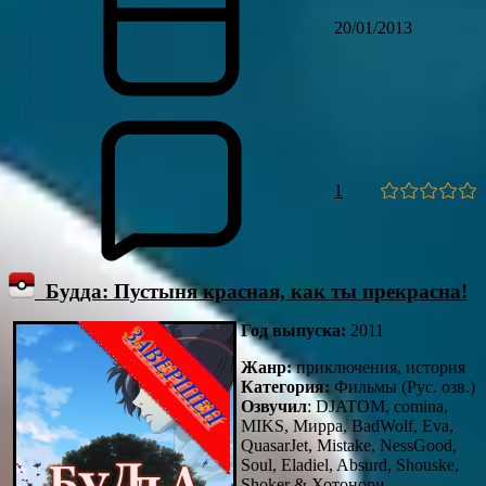
20/01/2013
1
Будда: Пустыня красная, как ты прекрасна!
Год выпуска:
2011
Жанр:
приключения, история
Категория:
Фильмы (Рус. озв.)
Озвучил
: DJATOM, comina,
MIKS, Мирра, BadWolf, Eva,
QuasarJet, Mistake, NessGood,
Soul, Eladiel, Absurd, Shouske,
Shoker & Хотонори