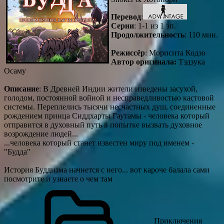
Перевод
:
Серии
: 1-1 из 1 эп.
Продолжительность
: 110 мин.
Режиссёр
: Морисита Кодзо
Автор оригинала:
Тэдзука
Осаму
Описание
: В Древней Индии жители изведены засухой,
голодом, постоянной войной и несправедливостью кастовой
системы. Переплелись тысячи несчастных душ, соединенные
рождением принца Сиддхарты Гаутамы - человека который
отправится в духовный путь в попытке вызвать духовное
возрождение людей...
...человека который станет известен миру под именем -
"Будда"
История Буддизма начнется с него... вот кароче балала сами
посмотрите и узнаете о чем там
Приключения