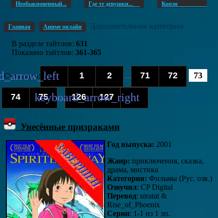
Необыкновенный...
Где те девушки...
Копэ
Дополнительные категории
Главная
Аниме онлайн
В разделе тайтлов
:
631
Показано тайтлов
:
361-365
1
2
71
72
73
Страницы
:
...
74
75
126
127
...
Унесённые призраками
Год выпуска:
2001
Жанр:
приключения, сказка,
драма, мистика
Категория:
Фильмы (Рус. озв.)
Озвучил
: CP Digital
Перевод
: niratat &
Rise_of_Phoenix
Серии
: 1-1 из 1 эп.