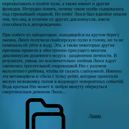
перехватывать в полёте пули, а также имеют и другие
функции. Нетрудно понять, почему такие особи содержались
под строжайшей охраной. Но побег Люси был вдвойне опасен
тем, что она, в отличие от других диклониусов, имела
способность к деторождению.
При побеге из лаборатории, находящейся на крутом берегу
океана, Люси получила снайперскую пулю в голову, но та не
помешала ей уйти в воду. Эта, а также некоторые другие
причины привели к обострению присущего многим
диклониусам душевного недуга - раздвоения личности. В
результате, умная, но исключительно злобная Люси вдруг
сменилась трогательной очаровашкой Ню с разумом
малолетнего ребёнка, чтобы не сказать слабоумной. Именно
эта метаморфоза и сбила с толку ребят, которые приютили
милую незнакомку, попав в водоворот невероятных событий.
Ведь кроткая Ню может в любую минуту обернуться
смертоносным демоном Люси...
Драма