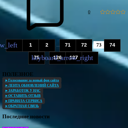
0
1
2
71
72
73
74
...
75
126
127
...
ПОЛЕЗНОЕ
►Голосование за новый фон сайта
►ЛЕНТА ОБНОВЛЕНИЙ САЙТА
►ЗАРАБОТОК У НАС
►ОСТАВИТЬ ОТЗЫВ
►ПРАВИЛА СЕРВИСА
►ОБРАТНАЯ СВЯЗЬ
Последние новости