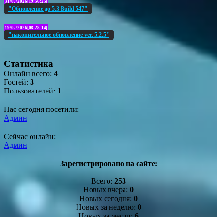
31/07/2026[19:56:25]
"Обновление до 5.3 Build 547"
19/07/2026[08:28:14]
"накопительное обновление ver. 5.2.5"
Статистика
Онлайн всего:
4
Гостей:
3
Пользователей:
1
Нас сегодня посетили:
Админ
Сейчас онлайн:
Админ
Зарегистрировано на сайте:
Всего:
253
Новых вчера:
0
Новых сегодня:
0
Новых за неделю:
0
Новых за месяц:
6