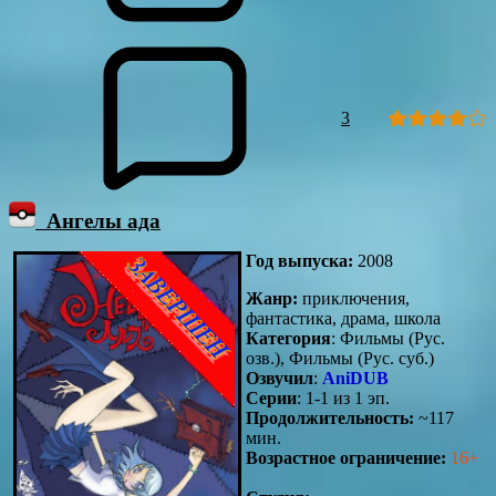
3
Ангелы ада
Год выпуска:
2008
Жанр:
приключения,
фантастика, драма, школа
Категория
: Фильмы (Рус.
озв.), Фильмы (Рус. суб.)
Озвучил
:
AniDUB
Серии
: 1-1 из 1 эп.
Продолжительность:
~117
мин.
Возрастное ограничение:
16+