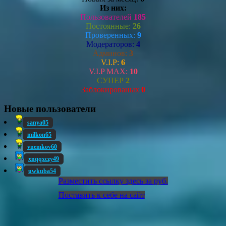
Из них:
Пользователей
185
Постоянные:
26
Проверенных:
9
Модераторов:
4
Админов:
3
V.I.P:
6
V.I.P MAX:
10
СУПЕР
2
Заблокированых
0
Новые пользователи
sanya05
milkon65
vnemkov60
xnqqxczy49
uwkuba54
Разместить ссылку здесь за
руб.
Поставить к себе на сайт