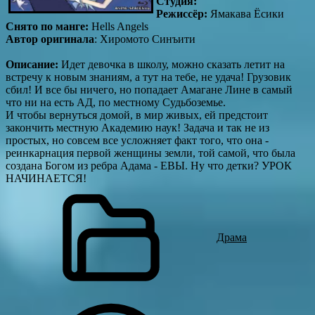
Студия:
Режиссёр:
Ямакава Ёсики
Снято по манге:
Hells Angels
Автор оригинала
: Хиромото Синъити
Описание:
Идет девочка в школу, можно сказать летит на
встречу к новым знаниям, а тут на тебе, не удача! Грузовик
сбил! И все бы ничего, но попадает Амагане Лине в самый
что ни на есть АД, по местному Судьбоземье.
И чтобы вернуться домой, в мир живых, ей предстоит
закончить местную Академию наук! Задача и так не из
простых, но совсем все усложняет факт того, что она -
реинкарнация первой женщины земли, той самой, что была
создана Богом из ребра Адама - ЕВЫ. Ну что детки? УРОК
НАЧИНАЕТСЯ!
Драма