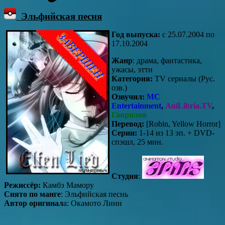
Эльфийская песня
Год выпуска:
c 25.07.2004 по
17.10.2004
Жанр
: драма, фантастика,
ужасы, этти
Категория:
TV сериалы (Рус.
озв.)
Озвучил:
MC
Entertainment
,
AniLibria.TV
,
Гаврилов
Перевод:
[Robin, Yellow Horror]
Серии:
1-14 из 13 эп. + DVD-
спэшл, 25 мин.
Студия
:
Режиссёр:
Камбэ Мамору
Снято по манге
: Эльфийская песнь
Автор оригинал
а: Окамото Линн