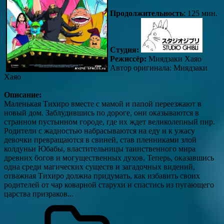
Продолжительность
: 125 мин.
Студия:
Р
ежиссёр:
Миядзаки Хаяо
Автор оригинала: Миядзаки
Хаяо
Описание:
Маленькая Тихиро вместе с мамой и папой переезжают в
новый дом. Заблудившись по дороге, они оказываются в
странном пустынном городе, где их ждет великолепный пир.
Родители с жадностью набрасываются на еду и к ужасу
девочки превращаются в свиней, став пленниками злой
колдуньи Юбабы, властительницы таинственного мира
древних богов и могущественных духов. Теперь, оказавшись
одна среди магических существ и загадочных видений,
отважная Тихиро должна придумать, как избавить своих
родителей от чар коварной старухи и спастись из пугающего
царства призраков...