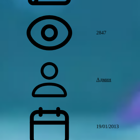
2847
Админ
19/01/2013