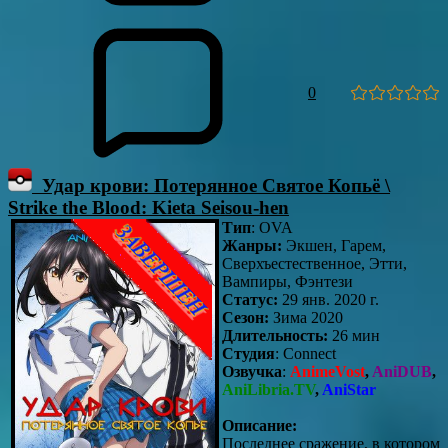
0
Удар крови: Потерянное Святое Копьё \
Strike the Blood: Kieta Seisou-hen
Тип
: OVA
Жанры:
Экшен, Гарем,
Сверхъестественное, Этти,
Вампиры, Фэнтези
Статус:
29 янв. 2020 г.
Сезон:
Зима 2020
Длительность:
26 мин
Студия
: Connect
Озвучка
:
AnimeVost
,
AniDUB
,
AniLibria.TV
,
AniStar
Описание:
Последнее сражение, в котором