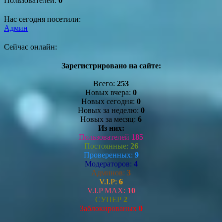
Пользователей:
0
Нас сегодня посетили:
Админ
Сейчас онлайн:
Зарегистрировано на сайте:
Всего:
253
Новых вчера:
0
Новых сегодня:
0
Новых за неделю:
0
Новых за месяц:
6
Из них:
Пользователей
185
Постоянные:
26
Проверенных:
9
Модераторов:
4
Админов:
3
V.I.P:
6
V.I.P MAX:
10
СУПЕР
2
Заблокированых
0