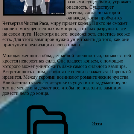
разными существами, угрожает
опасность. Существует
легенда, согласно которой
однажды, когда пробудится
Четвертая Чистая Раса, миру придет конец. Никто не сможет
одолеть могущественных вампиров, готовых разрушить все
на своем пути. Несмотря на это, возможность спастись все же
есть. Для этого вампиров нужно уничтожить до того, как они
приступят к реализации своего плана.
Молодая женщина обладает милой внешностью, однако за ней
кроется невероятная сила. Она владеет копьем, с помощью
которого может уничтожить даже самого сильного вампира.
Встретившись с ним, героиня не спешит сражаться. Парень ей
нравится. Между героями возникают романтические чувства.
Влюбленность мешает девушке осуществить задуманное, но
тем не менее она делает все, чтобы не позволить вампиру
довести дело до конца.
Этти