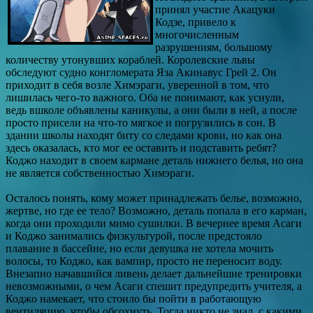
принял участие Акацуки
Кодзе, привело к
многочисленным
разрушениям, большому
количеству утонувших кораблей. Королевские львы
обследуют судно конгломерата Яза Акинавус Грей 2. Он
приходит в себя возле Химэраги, уверенной в том, что
лишилась чего-то важного. Оба не понимают, как уснули,
ведь вшколе объявлены каникулы, а они были в ней, а после
просто присели на что-то мягкое и погрузились в сон. В
здании школы находят биту со следами крови, но как она
здесь оказалась, кто мог ее оставить и подставить ребят?
Коджо находит в своем кармане деталь нижнего белья, но она
не является собственностью Химэраги.
Осталось понять, кому может принадлежать белье, возможно,
жертве, но где ее тело? Возможно, деталь попала в его карман,
когда они проходили мимо сушилки. В вечернее время Асаги
и Коджо занимались физкультурой, после предстояло
плавание в бассейне, но если девушка не хотела мочить
волосы, то Коджо, как вампир, просто не переносит воду.
Внезапно начавшийся ливень делает дальнейшие тренировки
невозможными, о чем Асаги спешит предупредить учителя, а
Коджо намекает, что стоило бы пойти в работающую
вентиляцию, чтобы обсохнуть. Тогда никто не знал, с какими