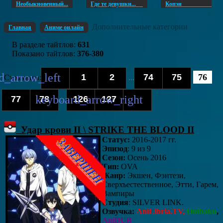
Необыкновенный...
Где те девушки...
Копэ
Дополнительные категории
Главная
Аниме онлайн
В разделе тайтлов
:
631
Показано тайтлов
:
376-380
1
2
74
75
76
Страницы
:
...
77
78
126
127
...
Удар крови II \ STRIKE THE BLOOD II
Статус:
2016-2017 гг.
Эпизод
: 9 из 9
Сезон:
Осень 2016
Тип:
OVA
Жанр:
Экшен, Фэнтези,
Сверхъестественное, Этти, Гарем,
Вампиры
Студия
: SILVER LINK.
Озвучка:
AniLibria.TV,
Onibaku
,
AniDUB