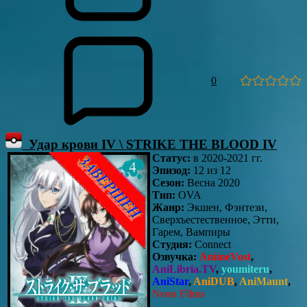
0
Удар крови IV \ STRIKE THE BLOOD IV
Статус:
в 2020-2021 гг.
Эпизод:
12 из 12
Сезон:
Весна 2020
Тип:
OVA
Жанр:
Экшен, Фэнтези,
Сверхъестественное, Этти,
Гарем, Вампиры
Студия:
Connect
Озвучка:
AnimeVost
,
AniLibria.TV
,
youmiteru
,
AniStar
,
AniDUB
,
AniMaunt
,
Neon Films