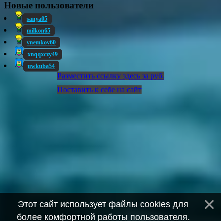
Новые пользователи
sanya05
milkon65
vnemkov60
xnqqxczy49
uwkuba54
Разместить ссылку здесь за
руб.
Поставить к себе на сайт
Этот сайт использует файлы cookies для
более комфортной работы пользователя.