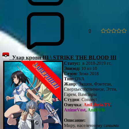
0
Удар крови III \ STRIKE THE BLOOD III
Статус:
в 2018-2019 гг.
Эпизод:
10 из 10
Сезон:
Зима 2018
Тип:
OVA
Жанр
: Экшен, Фэнтези,
Сверхъестественное, Этти,
Гарем, Вампиры
Студия
: Connect
Озвучка
:
AniLibria.TV
,
AnimeVost
,
AniDUB
Описание:
Миру, населенному самыми