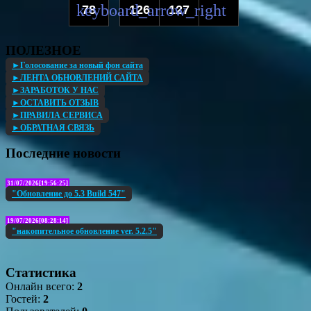
78
126
127
...
ПОЛЕЗНОЕ
►Голосование за новый фон сайта
►ЛЕНТА ОБНОВЛЕНИЙ САЙТА
►ЗАРАБОТОК У НАС
►ОСТАВИТЬ ОТЗЫВ
►ПРАВИЛА СЕРВИСА
►ОБРАТНАЯ СВЯЗЬ
Последние новости
31/07/2026[19:56:25]
"Обновление до 5.3 Build 547"
19/07/2026[08:28:14]
"накопительное обновление ver. 5.2.5"
Статистика
Онлайн всего:
2
Гостей:
2