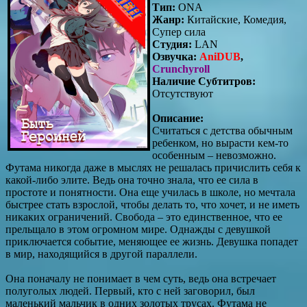
Тип:
ONA
Жанр:
Китайские, Комедия,
Супер сила
Студия:
LAN
Озвучка:
AniDUB
,
Crunchyroll
Наличие Субтитров:
Отсутствуют
Описание:
Считаться с детства обычным
ребенком, но вырасти кем-то
особенным – невозможно.
Футама никогда даже в мыслях не решалась причислить себя к
какой-либо элите. Ведь она точно знала, что ее сила в
простоте и понятности. Она еще училась в школе, но мечтала
быстрее стать взрослой, чтобы делать то, что хочет, и не иметь
никаких ограничений. Свобода – это единственное, что ее
прельщало в этом огромном мире. Однажды с девушкой
приключается событие, меняющее ее жизнь. Девушка попадет
в мир, находящийся в другой параллели.
Она поначалу не понимает в чем суть, ведь она встречает
полуголых людей. Первый, кто с ней заговорил, был
маленький мальчик в одних золотых трусах. Футама не