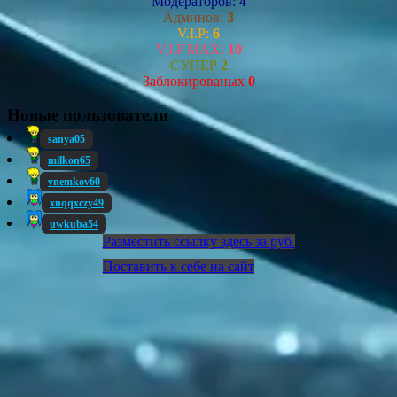
Модераторов:
4
Админов:
3
V.I.P:
6
V.I.P MAX:
10
СУПЕР
2
Заблокированых
0
Новые пользователи
sanya05
milkon65
vnemkov60
xnqqxczy49
uwkuba54
Разместить ссылку здесь за
руб.
Поставить к себе на сайт