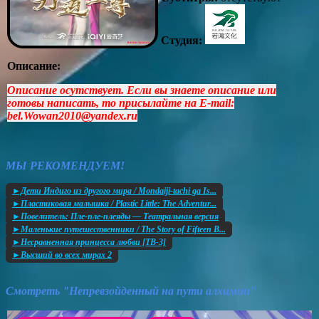
Студия:
Описание:
Описание осутствует. Если вы знаете описание или
готовы написать, то присылайте на E-mail:
bel.Wowan2010@yandex.ru
МЫ РЕКОМЕНДУЕМ!
►Дети Индиго из другого мира / Mondaiji-tachi ga Is...
►Пластиковая малышка / Plastic Little: The Adventur...
►Повелитель: Пле-пле-плеяды — Театральная версия
►Маленькие путешественники / The Story of Fifteen B...
►Несравненная принцесса любви [ТВ-3]
►Высший во всех мирах 2
Смотреть "Непревзойденный на пути алхимии"