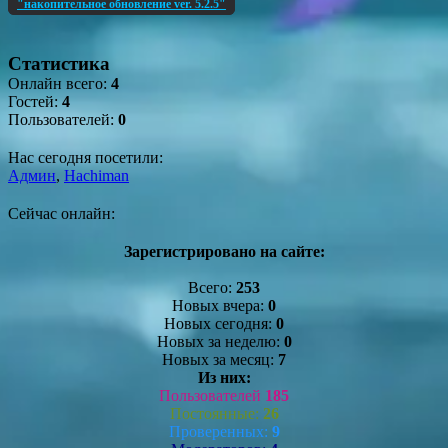
"накопительное обновление ver. 5.2.5"
Статистика
Онлайн всего:
4
Гостей:
4
Пользователей:
0
Нас сегодня посетили:
Админ
,
Hachiman
Сейчас онлайн:
Зарегистрировано на сайте:
Всего:
253
Новых вчера:
0
Новых сегодня:
0
Новых за неделю:
0
Новых за месяц:
7
Из них:
Пользователей
185
Постоянные:
26
Проверенных:
9