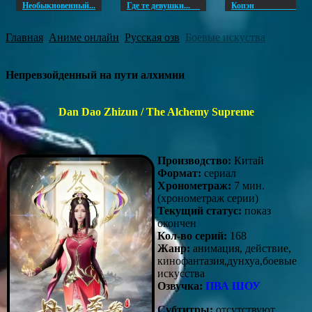
Необыкновенный...
Где те девушки...
Копэ
Главная
Аниме онлайн
Русская озв
Боевые искуства
Непревзойденный на пути алхимии
Dan Dao Zhizun / The Alchemy Supreme
Производство:
Китай
Формат:
сериал
Хронометраж:
7 мин.
(хронометраж серии)
Текущий статус:
показ
окончен
Кол-во серий:
168
Жанр:
анимация, действие,
кинофантазия,дунхуа,боевые
искусства
Озвучка:
ПВА ШОУ
Субтитры:
отсутствуют