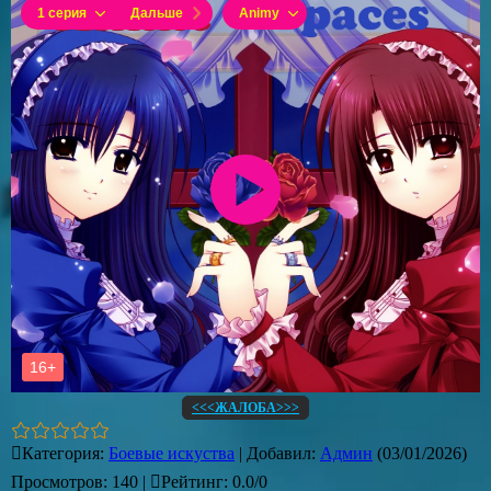
<<<ЖАЛОБА>>>
Категория
:
Боевые искуства
|
Добавил
:
Админ
(03/01/2026)
Просмотров
:
140
|
Рейтинг
:
0.0
/
0