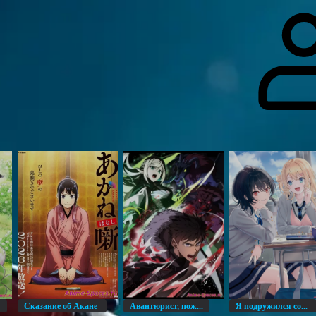
гоинги
Дополнительно
Форум
Видео
Блог
Галерея
О нас
н
Сказание об Акане
Авантюрист, пож...
Я подружился со...