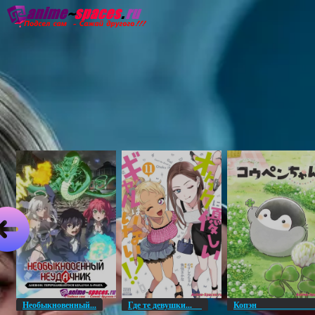
Главная
Озвучка
Субтитры
Он
Необыкновенный...
Где те девушки...
Копэ