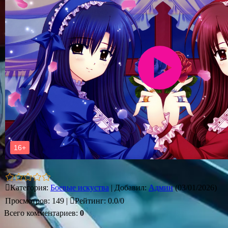
Категория
:
Боевые искуства
|
Добавил
:
Админ
(03/01/2026)
Просмотров
:
149
|
Рейтинг
:
0.0
/
0
Всего комментариев
:
0