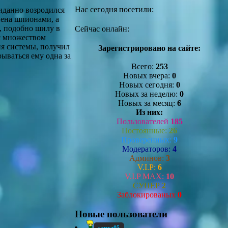
Нас сегодня посетили:
жиданно возродился
нена шпионами, а
, подобно шилу в
Сейчас онлайн:
 с множеством
ия системы, получил
Зарегистрировано на сайте:
рываться ему одна за
Всего:
253
Новых вчера:
0
Новых сегодня:
0
Новых за неделю:
0
Новых за месяц:
6
Из них:
Пользователей
185
Постоянные:
26
Проверенных:
9
Модераторов:
4
Админов:
3
V.I.P:
6
V.I.P MAX:
10
СУПЕР
2
Заблокированых
0
Новые пользователи