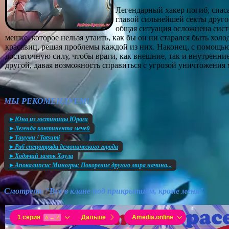
Легендарный хакер погиб, спас
главой сильнейшей секты друго
общая ситуация осложнена сист
мешке, которое нельзя утаить, как бы он ни старался быть хо
красавиц, решая проблемы каждой из них. Наконец, с помощь
достаточную силу, чтобы враги, как внешние, так и внутренние
другой, давая возможность справиться с угрозой уничтожения 
МЫ РЕКОМЕНДУЕМ!
►Юна из гостиницы Юраги
►Легенда континента мечей
►Тацуми / Tatsumi
►Раб спецотряда демонического города
►Ходячий замок Хаула
►Апокалипсис Миногры: Покорение другого мира начина...
Смотреть "Все в клане под прикрытием, кроме меня"