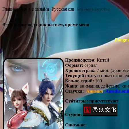
Главная
Аниме онлайн
Русская озв
Боевые искуства
Все в клане под прикрытием, кроме меня
Zongme
Производство:
Китай
Формат:
сериал
Хронометраж:
7 мин. (хрономе
Текущий статус:
показ оконче
Кол-во серий:
100
Жанр:
анимация, действие, кин
Озвучка:
Анимия
, Amedia.onl
Субтитры: присутствуют
Студия:
Описание: