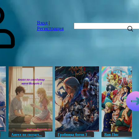
Вход
|
Регистрация
Ангел по соседст...
Гробница богов 3
Ван-Пи