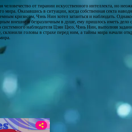
ая человечество от тирании искусственного интеллекта, но нео
го мира. Оказавшись в ситуации, когда собственная секта навод
емным кризисом, Чэнь Нин хотел затаиться и наблюдать. Однако
лодным внешне и безразличным в душе, ему пришлось иметь дело
ю системного наблюдателя Цзян Цюэ, Чэнь Нин, выполняя задан
, склонили головы в страхе перед ним, а тайны мира начали отк
мира.