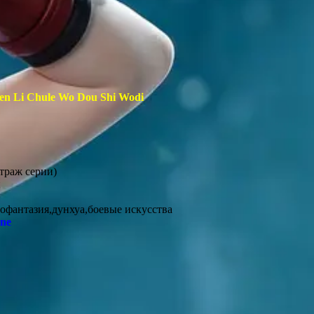
n Li Chule Wo Dou Shi Wodi
траж серии)
н
офантазия,дунхуа,боевые искусства
ine