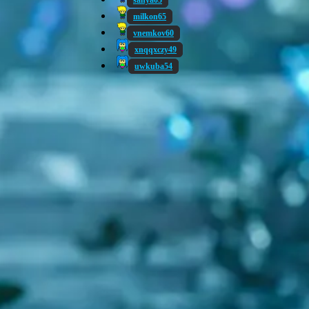
sanya05
milkon65
vnemkov60
xnqqxczy49
uwkuba54