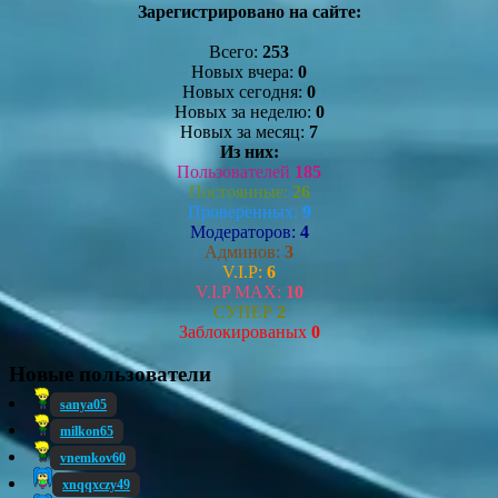
Зарегистрировано на сайте:
Всего:
253
Новых вчера:
0
Новых сегодня:
0
Новых за неделю:
0
Новых за месяц:
7
Из них:
Пользователей
185
Постоянные:
26
Проверенных:
9
Модераторов:
4
Админов:
3
V.I.P:
6
V.I.P MAX:
10
СУПЕР
2
Заблокированых
0
Новые пользователи
sanya05
milkon65
vnemkov60
xnqqxczy49