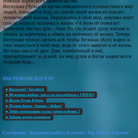
помощи корейского правительства.
Веснушка (Чунь), во время семидневного путешествия в мир
людей, попадает в беду, но ценой своей жизни ее спасает
человеческий юноша. Вернувшись в свой мир, девушка ищет
способ вернуть человека к жизни и в этом ей помогает
хранитель чистых душ - Линг Ро. Он отдает душу юноши в
облике дельфинчика в обмен на половину её жизни. Теперь
Веснушке нужно сделать всё, чтобы Великан (Кун) вырос и
смог вернуться в свой мир, ведь от этого зависит и её жизнь.
Но пока она и её друг Дзяо, влюблённый в неё,
присматривают за душой, на мир духов и богов надвигается
большая беда...
МЫ РЕКОМЕНДУЕМ!
►Вассалорд / Vassalord.
►Мужчина средних лет и его похождения в VRMMO
►Жизнь Гусуко Будори
►Пустая банка / Акикан / Akikan!
►Добро пожаловать в класс превосходства 2
►Тайная жизнь пингвинов
Смотреть "Большая рыба и Бегония / Big Fish & Begonia"