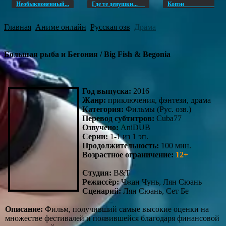
Необыкновенный...
Где те девушки...
Копэ
Главная
Аниме онлайн
Русская озв
Драма
Большая рыба и Бегония / Big Fish & Begonia
Год выпуска:
2016
Жанр:
приключения, фэнтези, драма
Категория:
Фильмы (Рус. озв.)
Перевод субтитров:
Cuba77
Озвучено:
AniDUB
Серии:
1-1 из 1 эп.
Продолжительность:
100 мин.
Возрастное ограничение:
12+
Студия:
B&T
Режиссёр:
Чжан Чунь, Лян Сюань
Сценарий:
Лян Сюань, Сет Бе
Описание:
Фильм, получивший самые высокие оценки на
множестве фестивалей и появившейся благодаря финансовой