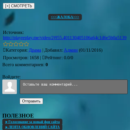
<<<ЖАЛОБА>>>
Источник
:
http://playreplay.me/video/2j955.401130405106a64c1d6e5b0a5139
Категория
:
Драма
|
Добавил
:
Админ
(01/11/2016)
Просмотров
:
1658
|
Рейтинг
:
0.0
/
0
Всего комментариев
:
0
Войдите:
Отправить
ПОЛЕЗНОЕ
►Голосование за новый фон сайта
►ЛЕНТА ОБНОВЛЕНИЙ САЙТА