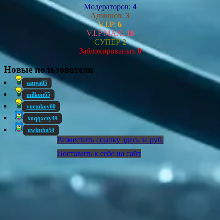
Модераторов:
4
Админов:
3
V.I.P:
6
V.I.P MAX:
10
СУПЕР
2
Заблокированых
0
Новые пользователи
sanya05
milkon65
vnemkov60
xnqqxczy49
uwkuba54
Разместить ссылку здесь за
руб.
Поставить к себе на сайт