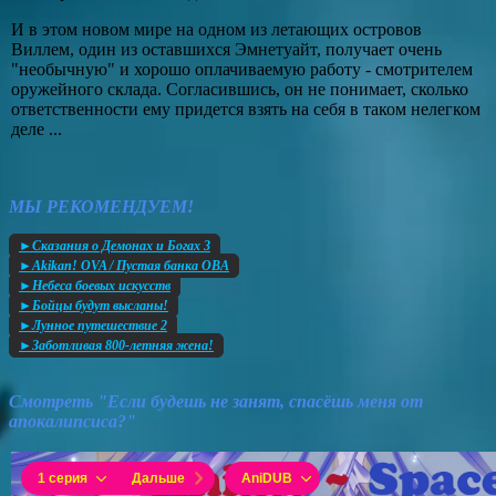
И в этом новом мире на одном из летающих островов
Виллем, один из оставшихся Эмнетуайт, получает очень
"необычную" и хорошо оплачиваемую работу - смотрителем
оружейного склада. Согласившись, он не понимает, сколько
ответственности ему придется взять на себя в таком нелегком
деле ...
МЫ РЕКОМЕНДУЕМ!
►Сказания о Демонах и Богах 3
►Akikan! OVA / Пустая банка ОВА
►Небеса боевых искусств
►Бойцы будут высланы!
►Лунное путешествие 2
►Заботливая 800-летняя жена!
Смотреть "Если будешь не занят, спасёшь меня от
апокалипсиса?"