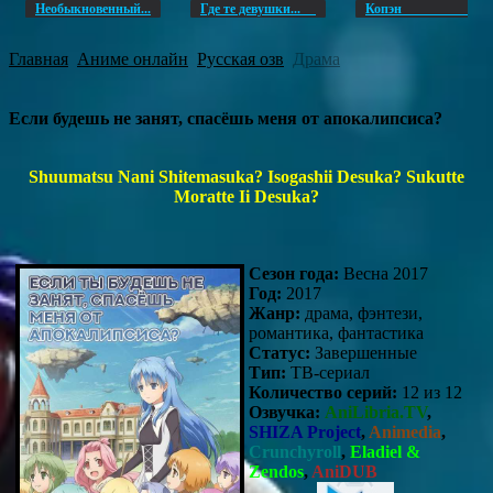
Необыкновенный...
Где те девушки...
Копэ
Главная
Аниме онлайн
Русская озв
Драма
Если будешь не занят, спасёшь меня от апокалипсиса?
Shuumatsu Nani Shitemasuka? Isogashii Desuka? Sukutte
Moratte Ii Desuka?
Сезон года:
Весна 2017
Год:
2017
Жанр:
драма, фэнтези,
романтика, фантастика
Статус:
Завершенные
Тип:
ТВ-сериал
Количество серий:
12 из 12
Озвучка:
AniLibria.TV
,
SHIZA Project
,
Animedia
,
Crunchyroll
,
Eladiel &
Zendos
,
AniDUB