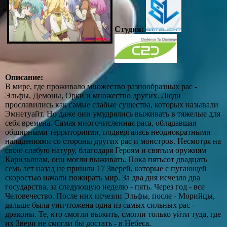
Студия:
Описание:
В мире, где проживало множество разнообразных рас -
Эльфы, Демоны, Орки и множество других. Люди
прославились как самые слабые существа, которых называли
Эмнетуайт. Но даже они умудрялись выживать в тяжелые для
себя времена. Самая многочисленная раса, обладавшая
обширными территориями, подвергалась неоднократными
нападениями со стороны других рас и монстров. Несмотря на
свою слабую натуру, благодаря Героям и святым оружиям
Карильонам, они могли выживать. Пока пятьсот двадцать
семь лет назад не пришли 17 Зверей, которые с пугающей
скоростью начали пожирать мир. За два дня исчезло два
государства, за следующую неделю - пять. Через год - все
Человечество. После них исчезли Эльфы, после - Морийцы,
дальше была уничтожена одна из самых сильных рас -
драконы. Те, кто смогли выжить, смогли только уйти туда, где
их Звери не смогли бы достать - в Небеса.