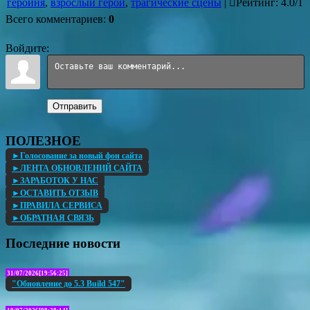
героиня
,
взрослый герой
,
трагические сцены
|
Рейтинг
:
4.0
/
1
Всего комментариев
:
0
Войдите:
Отправить
ПОЛЕЗНОЕ
►Голосование за новый фон сайта
►ЛЕНТА ОБНОВЛЕНИЙ САЙТА
►ЗАРАБОТОК У НАС
►ОСТАВИТЬ ОТЗЫВ
►ПРАВИЛА СЕРВИСА
►ОБРАТНАЯ СВЯЗЬ
Последние новости
31/07/2026[19:56:25]
"Обновление до 5.3 Build 547"