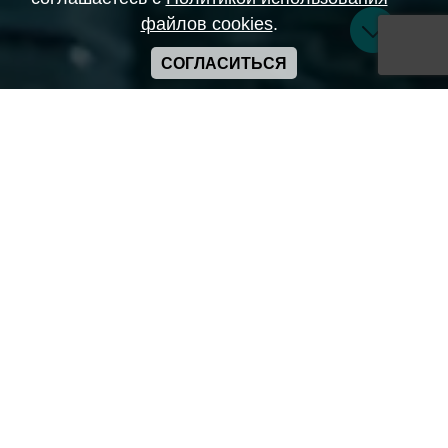
файлов cookies
.
СОГЛАСИТЬСЯ
Copyright ANIME-SPACES © 2026
Самозанятый Беляков Владимир Алексеевич ИНН:
643569328903
Сайт может содержать материалы порнографического
характера
а также сцены насилия. Просьба если вам нет 18 лет,
покинуть сайт.
Политика конфиденциальности
Пользовательское соглашение
Политика использования cookie