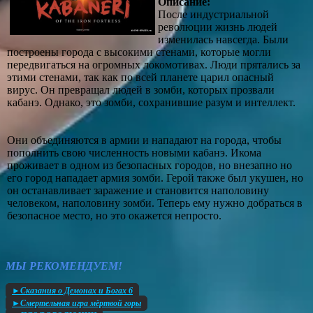
Описание:
После индустриальной
революции жизнь людей
изменилась навсегда. Были
построены города с высокими стенами, которые могли
передвигаться на огромных локомотивах. Люди прятались за
этими стенами, так как по всей планете царил опасный
вирус. Он превращал людей в зомби, которых прозвали
кабанэ. Однако, это зомби, сохранившие разум и интеллект.
Они объединяются в армии и нападают на города, чтобы
пополнить свою численность новыми кабанэ. Икома
проживает в одном из безопасных городов, но внезапно но
его город нападает армия зомби. Герой также был укушен, но
он останавливает заражение и становится наполовину
человеком, наполовину зомби. Теперь ему нужно добраться в
безопасное место, но это окажется непросто.
МЫ РЕКОМЕНДУЕМ!
►Сказания о Демонах и Богах 6
►Смертельная игра мёртвой горы