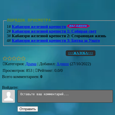
ПОРЯДОК ПРОСМОТРА
1#
Кабанэри железной крепости
2#
Кабанэри железной крепости 1: Собирая свет
3#
Кабанэри железной крепости 2: Сгорающая жизнь
4#
Кабанэри железной крепости 3: Битва за Унато
<<<ЖАЛОБА>>>
Категория
:
Драма
|
Добавил
:
Админ
(27/10/2022)
Просмотров
:
853
|
Рейтинг
:
0.0
/
0
Всего комментариев
:
0
Войдите:
Отправить