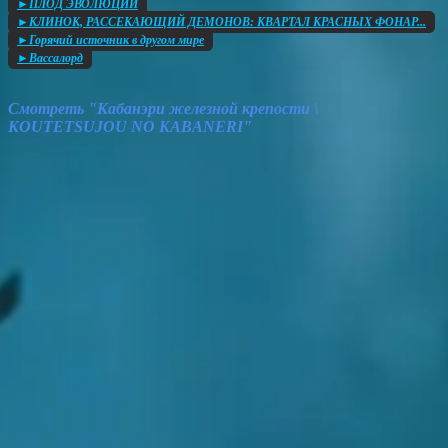
►ПЛОД ЭВОЛЮЦИИ
►КЛИНОК, РАССЕКАЮЩИЙ ДЕМОНОВ: КВАРТАЛ КРАСНЫХ ФОНАР...
►Горячий источник в другом мире
►Вассалорд
Смотреть "Кабанэри железной крепости \
KOUTETSUJOU NO KABANERI"