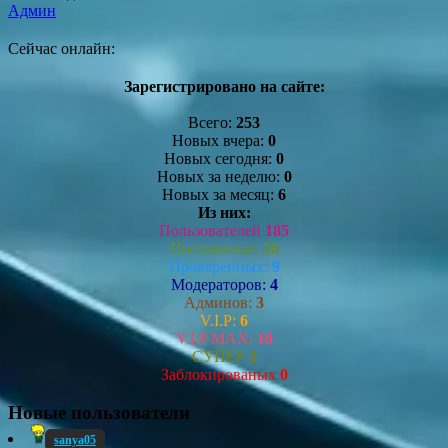
Админ
Сейчас онлайн:
Зарегистрировано на сайте:
Всего:
253
Новых вчера:
0
Новых сегодня:
0
Новых за неделю:
0
Новых за месяц:
6
Из них:
Пользователей
185
Постоянные:
26
Проверенных:
9
Модераторов:
4
Админов:
3
V.I.P:
6
V.I.P MAX:
10
СУПЕР
2
Заблокированых
0
Новые пользователи
sanya05