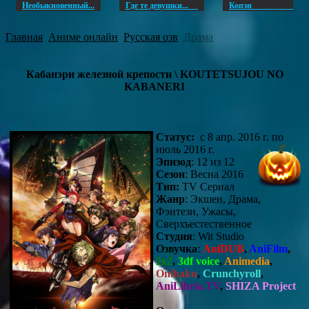
Необыкновенный...
Где те девушки...
Копэ
Главная
Аниме онлайн
Русская озв
Драма
Кабанэри железной крепости \ KOUTETSUJOU NO
KABANERI
Статус:
с 8 апр. 2016 г. по
июль 2016 г.
Эпизод
: 12 из 12
Сезон
: Весна 2016
Тип:
TV Сериал
Жанр
: Экшен, Драма,
Фэнтези, Ужасы,
Сверхъестественное
Студия
: Wit Studio
Озвучка
:
AniDUB
,
AniFilm
,
2x2
,
3df voice
,
Animedia
,
Onibaku
,
Crunchyroll
,
AniLibria.TV
,
SHIZA Project