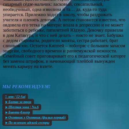
сахарный сёдзе-мальчик: ласковый, сексапильный,
необидчивый, одна извилина и та… да, куда-то туда
упирается. Прилежно ходит в школу, чтобы раздражать
учителя и пленять девочек. А потом становится известно, что
овдовела его тетка по матери: впала в депрессию и не может
заботиться о ребенке, пятилетней Юдзую. Девочку привезли
в дом Катакура, и что с ней делать – никто не знает. Бабушка
с дедом староваты, родители заняты, сестра работает, брат
слишком юн. Остается Киппей – лоботряс с большим запасом
энергии, свободного времени и раннемужской нежности.
Семейный совет приговаривает его к педагогической каторге
без замены штрафом, и начинающий плейбой вынужден
менять карьеру на взлете.
МЫ РЕКОМЕНДУЕМ!
󫲴 лет / 12-Sai
►Битва за трон
►Шестая зона \ No.6
►Бьюти-блогер
►Охотник х Охотник (фильм первый)
►По велению адской сестры