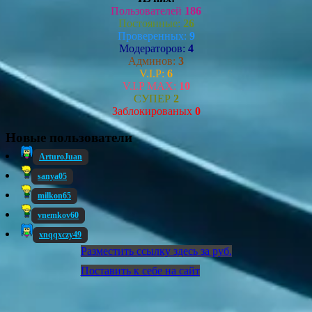
Пользователей
186
Постоянные:
26
Проверенных:
9
Модераторов:
4
Админов:
3
V.I.P:
6
V.I.P MAX:
10
СУПЕР
2
Заблокированых
0
Новые пользователи
ArturoJuan
sanya05
milkon65
vnemkov60
xnqqxczy49
Разместить ссылку здесь за
руб.
Поставить к себе на сайт