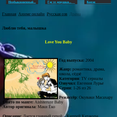
Необыкновенный...
Где те девушки...
Копэ
Главная
Аниме онлайн
Русская озв
Драма
Люблю тебя, малышка
Love You Baby
Год выпуска:
2004
Жанр:
романтика, драма,
школа, сёдзё
Категория
: TV сериалы
Озвучил
: Евгения Лурье
Серии
: 1-26 из 26
Режиссёр
: Окуваки Масахару
Снято по манге:
Aishiteruze Baby
Автор оригинала
: Маки Ёко
Описание
: Дается главный герой – Киппей Катакура,