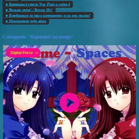
►Картины в стиле Уся: Реки и озёра 4
►Возьми меня! / Rescue Me!
►Влюбишься ли ты в извращенку, если она милая?
►Приоритет чудо-яйца
Смотреть "Парящий на ветру"