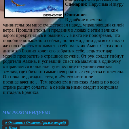
Сценарий:
Нарусима Идзуру
Описание:
В далёкие времена в
удивительном мире существовал народ, управляющий силой
ветра. Прошли эпохи, и предания о людях с этим великим
даром превратились в былины… Никто не подозревал, что
подобное возможно и сейчас, но неожиданно для всех такую
же способность открывает в себе мальчик Амон. С этих пор
диктатор Браних хочет его забрать к себе, ведь этот дар
можно превратить в страшное оружие. От рук солдат гибнут
родители Амона, и успевший спастись мальчик в одиночку
отправляется в опасное путешествие по удивительным
землям, где обитают самые невероятные существа и племена.
Он пока не догадывается, в чём его истинное
предназначение… Тем временем в поисках Амона по всей
стране рыщут солдаты, а с неба за ними следит воздушная
цитадель Браниха.
МЫ РЕКОМЕНДУЕМ!
►Охотник х Охотник (фильм второй)
►Моно