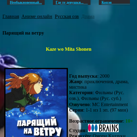
Необыкновенный...
Где те девушки...
Копэ
Главная
Аниме онлайн
Русская озв
Драма
Парящий на ветру
Kaze wo Mita Shonen
Год выпуска
: 2000
Жанр
: приключения, драма,
мистика
Категория
: Фильмы (Рус.
озв.), Фильмы (Рус. суб.) 
Озвучено
: MC Entertainment
Серии
: 1-1 из 1 эп. (97 мин)
Возрастное ограничение
:
10+
Студия:
Режиссёр:
Омори Кадзуки