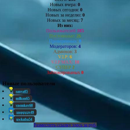
Новых вчера:
0
Новых сегодня:
0
Новых за неделю:
0
Новых за месяц:
7
Из них:
Пользователей
185
Постоянные:
26
Проверенных:
9
Модераторов:
4
Админов:
3
V.I.P:
6
V.I.P MAX:
10
СУПЕР
2
Заблокированых
0
Новые пользователи
sanya05
milkon65
vnemkov60
xnqqxczy49
uwkuba54
Разместить ссылку здесь за
руб.