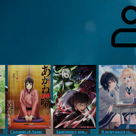
гоинги
Дополнительно
Форум
Видео
Блог
Галерея
О нас
н
Сказание об Акане
Авантюрист, пож...
Я подружился со...