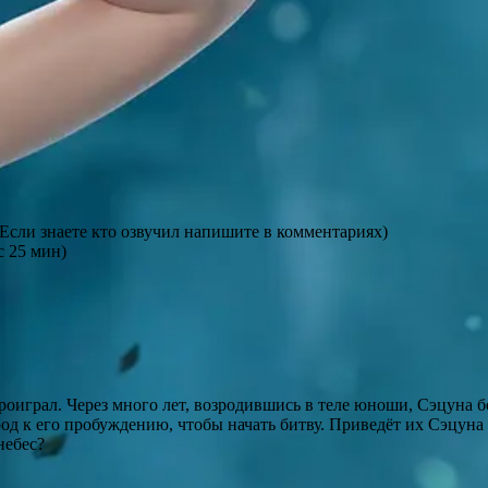
(Если знаете кто озвучил напишите в комментариях)
с 25 мин)
проиграл. Через много лет, возродившись в теле юноши, Сэцуна 
од к его пробуждению, чтобы начать битву. Приведёт их Сэцуна
небес?