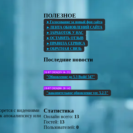
ПОЛЕЗНОЕ
►Голосование за новый фон сайта
►ЛЕНТА ОБНОВЛЕНИЙ САЙТА
►ЗАРАБОТОК У НАС
►ОСТАВИТЬ ОТЗЫВ
►ПРАВИЛА СЕРВИСА
►ОБРАТНАЯ СВЯЗЬ
Последние новости
31/07/2026[19:56:25]
"Обновление до 5.3 Build 547"
19/07/2026[08:28:14]
"накопительное обновление ver. 5.2.5"
Статистика
борется с видениями
 к апокалипсису или
Онлайн всего:
13
Гостей:
13
Пользователей:
0