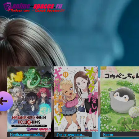
Главная
Озвучка
Субтитры
Он
Необыкновенный...
Где те девушки...
Копэ