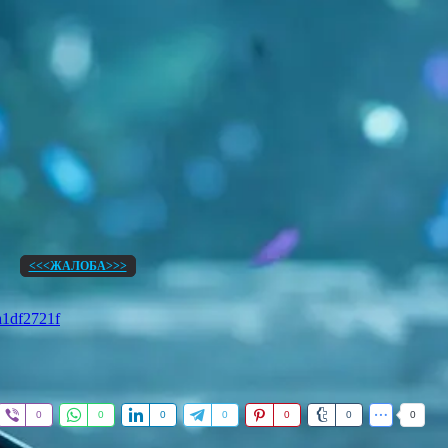
<<<ЖАЛОБА>>>
a1df2721f
0
0
0
0
0
0
0