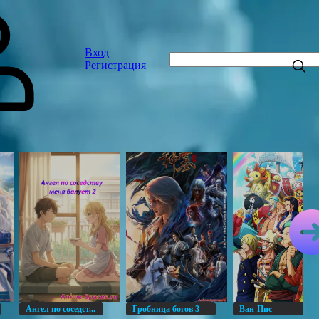
Вход
|
Регистрация
Ангел по соседст...
Гробница богов 3
Ван-Пи