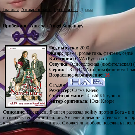
Главная
Аниме онлайн
Русская озв
Драма
Прибежище Ангела \ Angel Sanctuary
Год выпуска:
2000
Жанр:
драма, романтика, фэнтези, сёдзё
Категория:
OVA (Рус. озв.)
Озвучка
: Одноголосная (любительская) 
Серии:
1-3 из OVA (одним фильмом 1 ча
Возрастное ограничение:
16+
Студия:
Режиссёр
: Саяма Киёко
Снято по манге
: Tenshi Kinryouku
Автор оригинала:
Юки Каори
Описание
: Прекрасный ангел развязал войну против Бога - и 
и сверхъестественной силой. Ангелы и демоны стекаются в гор
к спасению, не знает никто. Сможет ли любовь пережить гнев 