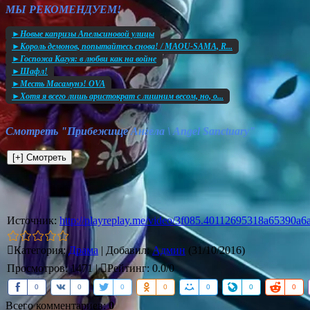
МЫ РЕКОМЕНДУЕМ!
►Новые капризы Апельсиновой улицы
►Король демонов, попытайтесь снова! / MAOU-SAMA, R...
►Госпожа Кагуя: в любви как на войне
►Шафл!
►Месть Масамунэ! OVA
►Хотя я всего лишь аристократ с лишним весом, но, о...
Смотреть "Прибежище Ангела \ Angel Sanctuary"
Источник
:
http://playreplay.me/video/3f085.40112695318a65390a6
Категория
:
Драма
|
Добавил
:
Админ
(31/10/2016)
Просмотров
:
1471
|
Рейтинг
:
0.0
/
0
0
0
0
0
0
0
0
Всего комментариев
:
0