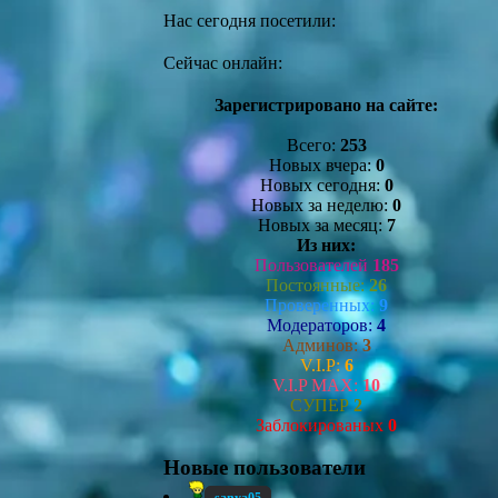
Нас сегодня посетили:
Сейчас онлайн:
Зарегистрировано на сайте:
Всего:
253
Новых вчера:
0
Новых сегодня:
0
Новых за неделю:
0
Новых за месяц:
7
Из них:
Пользователей
185
Постоянные:
26
Проверенных:
9
Модераторов:
4
Админов:
3
V.I.P:
6
V.I.P MAX:
10
СУПЕР
2
Заблокированых
0
Новые пользователи