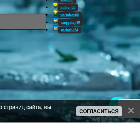
sanya05
milkon65
vnemkov60
xnqqxczy49
uwkuba54
 страниц сайта, вы
СОГЛАСИТЬСЯ
Сайт может содержать материалы порнографического характера
а также сцены насилия. Просьба если вам нет 18 лет,