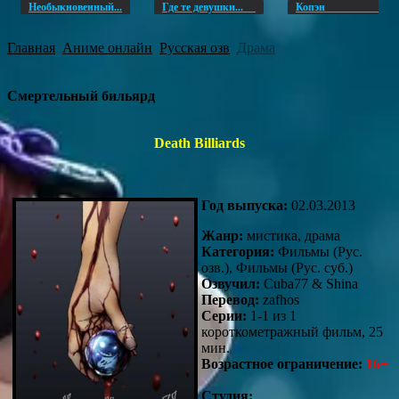
Необыкновенный...
Где те девушки...
Копэ
Главная
Аниме онлайн
Русская озв
Драма
Смертельный бильярд
Death Billiards
Год выпуска:
02.03.2013
Жанр:
мистика, драма
Категория:
Фильмы (Рус.
озв.), Фильмы (Рус. суб.)
Озвучил:
Cuba77 & Shina
Перевод:
zafhos
Серии:
1-1 из 1
короткометражный фильм, 25
мин.
Возрастное ограничение:
16+
Студия: