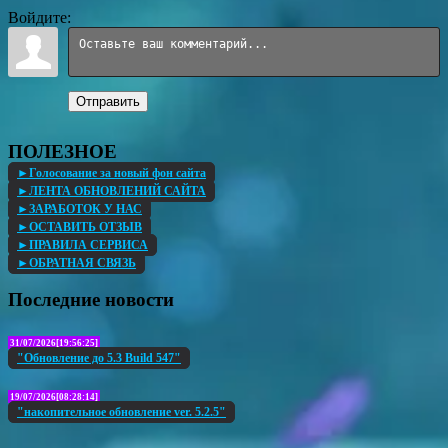
Войдите:
Отправить
ПОЛЕЗНОЕ
►Голосование за новый фон сайта
►ЛЕНТА ОБНОВЛЕНИЙ САЙТА
►ЗАРАБОТОК У НАС
►ОСТАВИТЬ ОТЗЫВ
►ПРАВИЛА СЕРВИСА
►ОБРАТНАЯ СВЯЗЬ
Последние новости
31/07/2026[19:56:25]
"Обновление до 5.3 Build 547"
19/07/2026[08:28:14]
"накопительное обновление ver. 5.2.5"