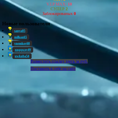
V.I.P MAX:
10
СУПЕР
2
Заблокированых
0
Новые пользователи
sanya05
milkon65
vnemkov60
xnqqxczy49
uwkuba54
Разместить ссылку здесь за
руб.
Поставить к себе на сайт