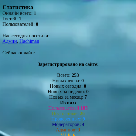
Статистика
Онлайн всего:
1
Гостей:
1
Пользователей:
0
Нас сегодня посетили:
Админ
,
Hachiman
Сейчас онлайн:
Зарегистрировано на сайте:
Всего:
253
Новых вчера:
0
Новых сегодня:
0
Новых за неделю:
0
Новых за месяц:
7
Из них:
Пользователей
185
Постоянные:
26
Проверенных:
9
Модераторов:
4
Админов:
3
V.I.P:
6