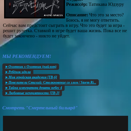
Режиссёр:
Татикава Юдзуру
Описание:
Что это за место?
Боюсь, я не могу ответить.
Сейчас вам предстоит сыграть в игру. Что это будет за игра -
решит рулетка. Ставкой в игре будет ваша жизнь. Пока все не
будет закончено - никто не уйдет.
МЫ РЕКОМЕНДУЕМ!
►Охотник х Охотник (пайлот)
►Ребёнок идола
►Моя геройская академия [ТВ-6]
►Повелители Стихий: Столкновение со злом / Storm Ri...
►Тайна императора девяти небес 4
►Любовные неприятности [ТВ-2]
Смотреть "Смертельный бильярд"