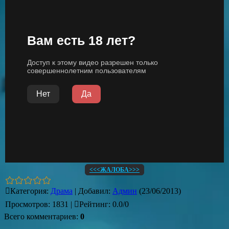
<<<ЖАЛОБА>>>
Категория
:
Драма
|
Добавил
:
Админ
(23/06/2013)
Просмотров
:
1831
|
Рейтинг
:
0.0
/
0
Всего комментариев
:
0