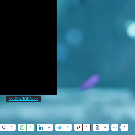
<<<ЖАЛОБА>>>
0
0
0
0
0
0
0