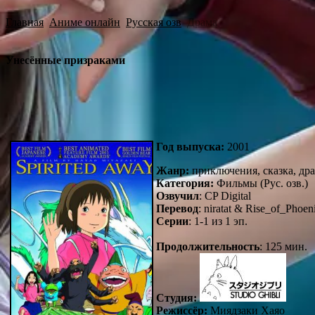
Главная
Аниме онлайн
Русская озв
Драма
Унесённые призраками
Год выпуска:
2001
Жанр:
приключения, сказка, дра
Категория:
Фильмы (Рус. озв.)
Озвучил
: CP Digital
Перевод
: niratat & Rise_of_Phoen
Серии
: 1-1 из 1 эп.
Продолжительность
: 125 мин.
Студия:
Р
ежиссёр:
Миядзаки Хаяо