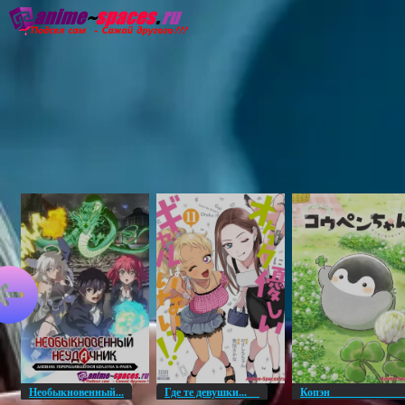
Главная
Озвучка
Субтитры
Он
Необыкновенный...
Где те девушки...
Копэ