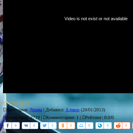
Категория
:
Драма
|
Добавил
:
Админ
(20/01/2013)
Просмотров
:
2719
|
Комментарии
:
1
|
Рейтинг
:
0.0
/
0
0
0
0
0
0
0
0