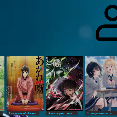
гоинги
Дополнительно
Форум
Видео
Блог
Галерея
О нас
н
Сказание об Акане
Авантюрист, пож...
Я подружился со...