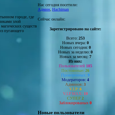
Нас сегодня посетили:
Админ
,
Hachiman
тынном городе, где
Сейчас онлайн:
никами злой
и магических существ
Зарегистрировано на сайте:
 из пугающего
Всего:
253
Новых вчера:
0
Новых сегодня:
0
Новых за неделю:
0
Новых за месяц:
7
Из них:
Пользователей
185
Постоянные:
26
Проверенных:
9
Модераторов:
4
Админов:
3
V.I.P:
6
V.I.P MAX:
10
СУПЕР
2
Заблокированых
0
Новые пользователи