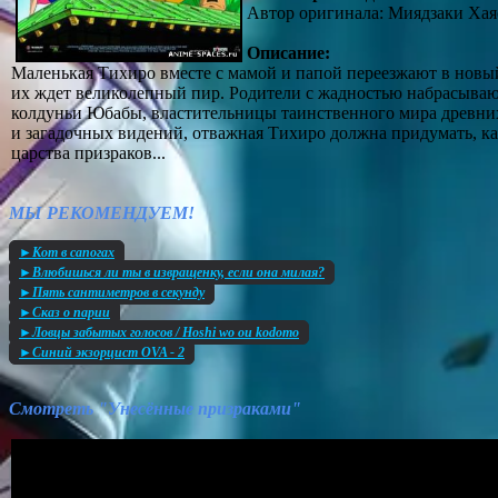
Автор оригинала: Миядзаки Хая
Описание:
Маленькая Тихиро вместе с мамой и папой переезжают в новый
их ждет великолепный пир. Родители с жадностью набрасывают
колдуньи Юбабы, властительницы таинственного мира древних
и загадочных видений, отважная Тихиро должна придумать, как
царства призраков...
МЫ РЕКОМЕНДУЕМ!
►Кот в сапогах
►Влюбишься ли ты в извращенку, если она милая?
►Пять сантиметров в секунду
►Сказ о парии
►Ловцы забытых голосов / Hoshi wo ou kodomo
►Синий экзорцист OVA - 2
Смотреть "Унесённые призраками"