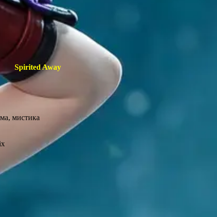
Spirited Away
ма, мистика
ix