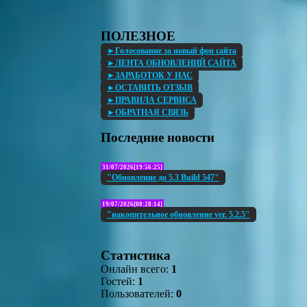
ПОЛЕЗНОЕ
►Голосование за новый фон сайта
►ЛЕНТА ОБНОВЛЕНИЙ САЙТА
►ЗАРАБОТОК У НАС
►ОСТАВИТЬ ОТЗЫВ
►ПРАВИЛА СЕРВИСА
►ОБРАТНАЯ СВЯЗЬ
Последние новости
31/07/2026[19:56:25]
"Обновление до 5.3 Build 547"
19/07/2026[08:28:14]
"накопительное обновление ver. 5.2.5"
Статистика
Онлайн всего:
1
Гостей:
1
Пользователей:
0