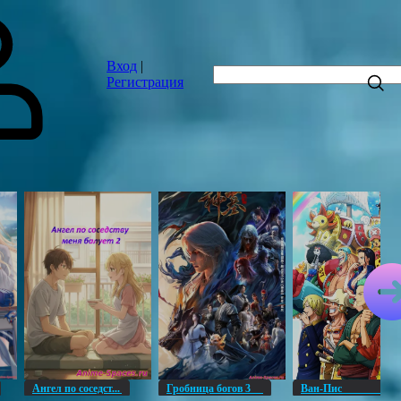
Вход
|
Регистрация
Ангел по соседст...
Гробница богов 3
Ван-Пи