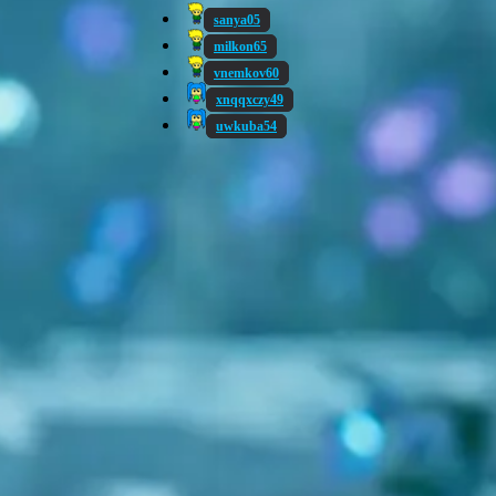
sanya05
milkon65
vnemkov60
xnqqxczy49
uwkuba54