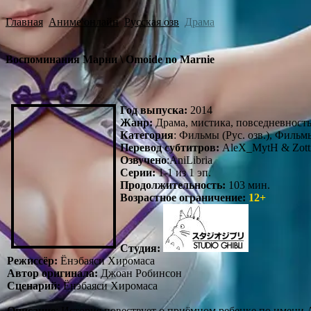
Главная
Аниме онлайн
Русская озв
Драма
Воспоминания Марни \ Omoide no Marnie
Год выпуска:
2014
Жанр:
Драма, мистика, повседневность
Категория
: Фильмы (Рус. озв.), Фильмы
Перевод субтитров:
AleX_MytH & Zott
Озвучено
:AniLibria
Серии:
1-1 из 1 эп.
Продолжительность:
103 мин.
Возрастное ограничение:
12+
Студия:
Режиссёр:
Ёнэбаяси Хиромаса
Автор оригинала:
Джоан Робинсон
Сценарий:
Ёнэбаяси Хиромаса
Описание
: История повествует о приёмном ребенке по имени А