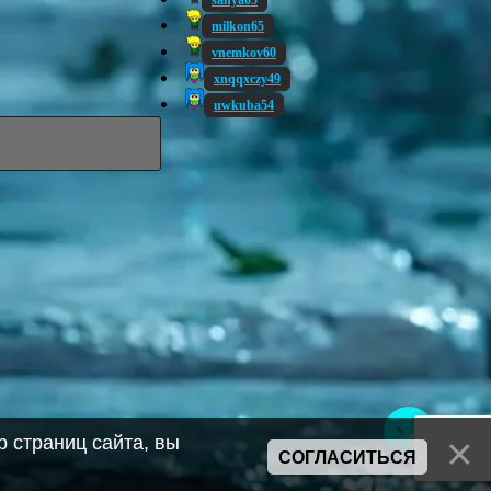
sanya05
milkon65
vnemkov60
xnqqxczy49
uwkuba54
 страниц сайта, вы
СОГЛАСИТЬСЯ