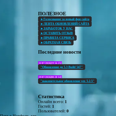
ПОЛЕЗНОЕ
►Голосование за новый фон сайта
►ЛЕНТА ОБНОВЛЕНИЙ САЙТА
►ЗАРАБОТОК У НАС
►ОСТАВИТЬ ОТЗЫВ
►ПРАВИЛА СЕРВИСА
►ОБРАТНАЯ СВЯЗЬ
Последние новости
31/07/2026[19:56:25]
"Обновление до 5.3 Build 547"
19/07/2026[08:28:14]
"накопительное обновление ver. 5.2.5"
Статистика
Онлайн всего:
1
Гостей:
1
Пользователей:
0
 Пегг в Норфолк, где