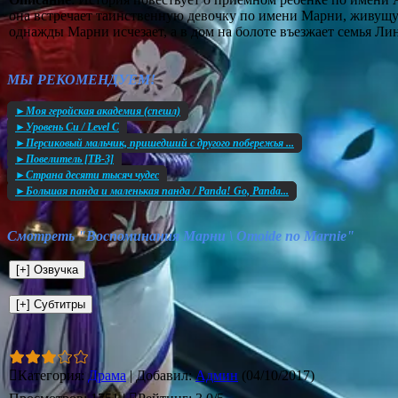
она встречает таинственную девочку по имени Марни, живущу
однажды Марни исчезает, а в дом на болоте въезжает семья Лин
МЫ РЕКОМЕНДУЕМ!
►Моя геройская академия (спешл)
►Уровень Си / Level C
►Персиковый мальчик, пришедший с другого побережья ...
►Повелитель [ТВ-3]
►Страна десяти тысяч чудес
►Большая панда и маленькая панда / Panda! Go, Panda...
Смотреть "Воспоминания Марни \ Omoide no Marnie"
Категория
:
Драма
|
Добавил
:
Админ
(04/10/2017)