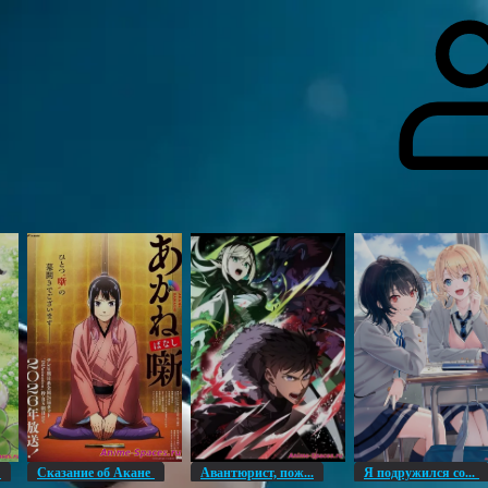
гоинги
Дополнительно
Форум
Видео
Блог
Галерея
О нас
н
Сказание об Акане
Авантюрист, пож...
Я подружился со...