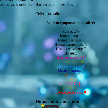
вятся друзьями, но
Нас сегодня посетили:
Сейчас онлайн:
Зарегистрировано на сайте:
Всего:
253
Новых вчера:
0
Новых сегодня:
0
Новых за неделю:
1
Новых за месяц:
7
Из них:
Пользователей
185
Постоянные:
26
Проверенных:
9
Модераторов:
4
Админов:
3
V.I.P:
6
V.I.P MAX:
10
СУПЕР
2
Заблокированых
0
Новые пользователи