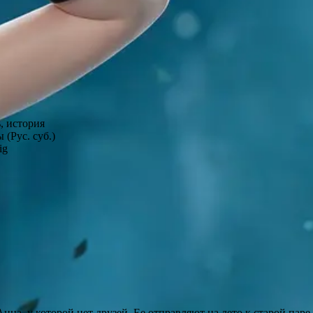
, история
 (Рус. суб.)
ig
нна, у которой нет друзей. Ее отправляют на лето к старой паре