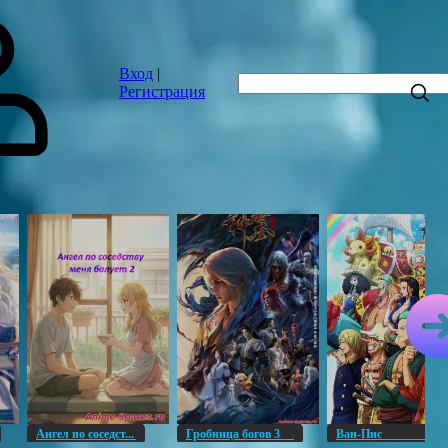
Вход
|
Регистрация
Ангел по соседст...
Гробница богов 3
Ван-Пи