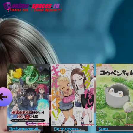
Главная
Озвучка
Субтитры
Он
Необыкновенный...
Где те девушки...
Копэ