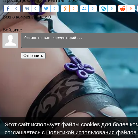
Просмотров
:
1751
|
Рейтинг
:
3.0
/
5
0
0
0
0
0
0
0
Всего комментариев
:
0
Войдите:
Отправить
Этот сайт использует файлы cookies для более к
соглашаетесь с
Политикой использования файлов 