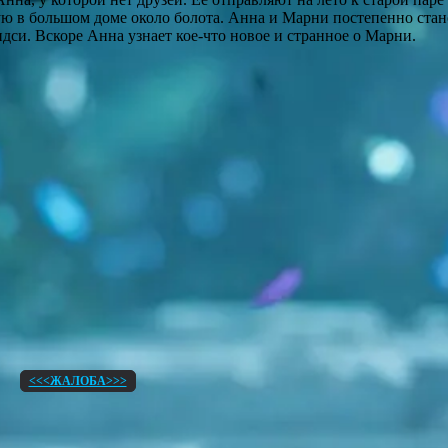
ю в большом доме около болота. Анна и Марни постепенно стано
дси. Вскоре Анна узнает кое-что новое и странное о Марни.
<<<ЖАЛОБА>>>