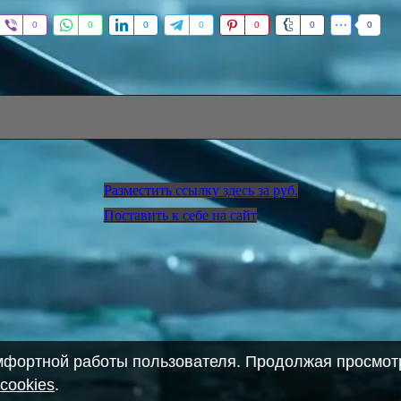
0
0
0
0
0
0
0
Разместить ссылку здесь за
руб.
Поставить к себе на сайт
омфортной работы пользователя. Продолжая просмотр
cookies
.