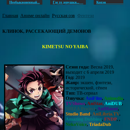
Необыкновенный...
Где те девушки...
Копэ
Главная
Аниме онлайн
Русская озв
Фентези
КЛИНОК, РАССЕКАЮЩИЙ ДЕМОНОВ
KIMETSU NO YAIBA
Сезон года:
Весна 2019,
выходит с 6 апреля 2019
Год:
2019
Жанр:
экшен, фэнтези,
исторический, сёнен
Тип:
ТВ-сериал
Озвучка:
AniFilm
,
Animedia
,
TVShows
,
AniStar,
AniDUB
,
SHIZA Project
,
AniMaunt
,
Studio Band
,
AniLibria.TV
,
Amazing Dubbing
,
FNDP
, ,
NekoVoice
,
TriadaDub