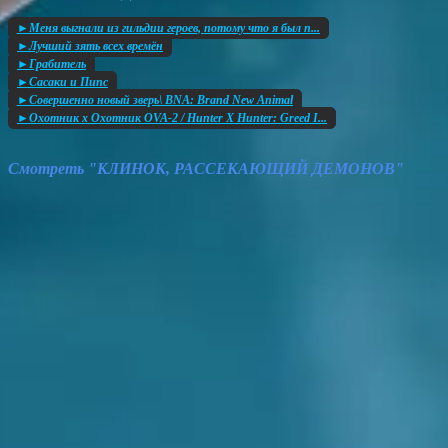
►Меня выгнали из гильдии героев, потому что я был п...
►Лучший зять всех времён
►Грабитель
►Сасаки и Пипс
►Совершенно новый зверь\ BNA: Brand New Animal
►Охотник х Охотник OVA-2 / Hunter X Hunter: Greed I...
Смотреть "КЛИНОК, РАССЕКАЮЩИЙ ДЕМОНОВ"