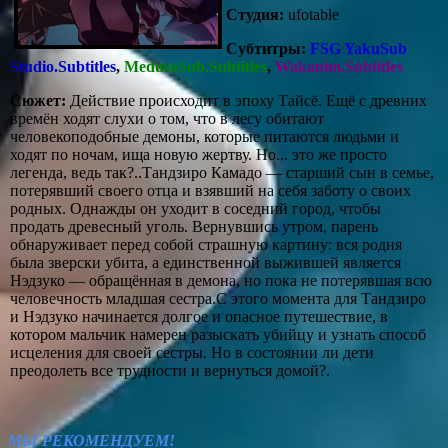
Студия:
ufotable
Субтитры:
FSG YakuSub
Studio.Subtitles
,
MedusaSub.Subtitles
,
Wakanim.Subtitles
Сюжет:
Действие происходит в эпоху Тайсё. Ещё с древних
времён ходят слухи о том, что в лесу обитают
человекоподобные демоны, которые питаются людьми и
ходят по ночам, ища новую жертву. Но... это же просто
легенда, ведь так?..Тандзиро Камадо — старший сын в семье,
потерявший своего отца и взявший на себя заботу о своих
родных. Однажды он уходит в соседний город, чтобы
продать древесный уголь. Вернувшись утром, парень
обнаруживает перед собой страшную картину: вся родня
была зверски убита, а единственной выжившей является
Нэдзуко — обращённая в демона, но пока не потерявшая всю
человечность младшая сестра.С этого момента для Тандзиро
и Нэдзуко начинается долгое и опасное путешествие, в
котором мальчик намерен разыскать убийцу и узнать способ
исцеления для своей сестры. Но в состоянии ли дети
преодолеть все трудности и вернуться домой?.
МЫ РЕКОМЕНДУЕМ!