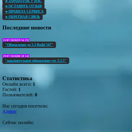
►ЗАРАБОТОК У НАС
►ОСТАВИТЬ ОТЗЫВ
►ПРАВИЛА СЕРВИСА
►ОБРАТНАЯ СВЯЗЬ
Последние новости
31/07/2026[19:56:25]
"Обновление до 5.3 Build 547"
19/07/2026[08:28:14]
"накопительное обновление ver. 5.2.5"
Статистика
Онлайн всего:
1
Гостей:
1
Пользователей:
0
Нас сегодня посетили:
Админ
Сейчас онлайн: