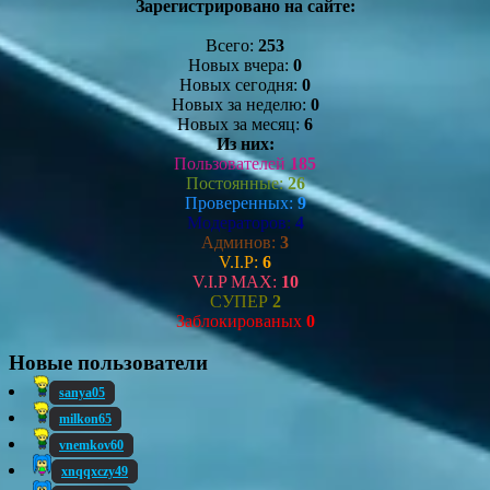
Зарегистрировано на сайте:
Всего:
253
Новых вчера:
0
Новых сегодня:
0
Новых за неделю:
0
Новых за месяц:
6
Из них:
Пользователей
185
Постоянные:
26
Проверенных:
9
Модераторов:
4
Админов:
3
V.I.P:
6
V.I.P MAX:
10
СУПЕР
2
Заблокированых
0
Новые пользователи
sanya05
milkon65
vnemkov60
xnqqxczy49