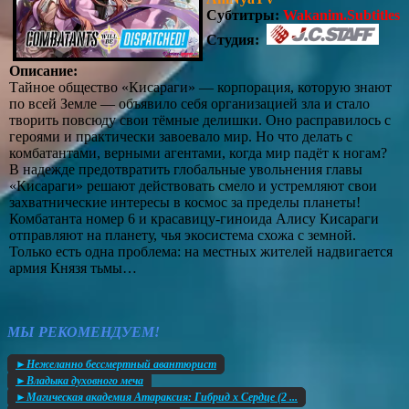
Субтитры:
Wakanim.Subtitles
Студия:
Описание:
Тайное общество «Кисараги» — корпорация, которую знают
по всей Земле — объявило себя организацией зла и стало
творить повсюду свои тёмные делишки. Оно расправилось с
героями и практически завоевало мир. Но что делать с
комбатантами, верными агентами, когда мир падёт к ногам?
В надежде предотвратить глобальные увольнения главы
«Кисараги» решают действовать смело и устремляют свои
захватнические интересы в космос за пределы планеты!
Комбатанта номер 6 и красавицу-гиноида Алису Кисараги
отправляют на планету, чья экосистема схожа с земной.
Только есть одна проблема: на местных жителей надвигается
армия Князя тьмы…
МЫ РЕКОМЕНДУЕМ!
►Нежеланно бессмертный авантюрист
►Владыка духовного меча
►Магическая академия Атараксия: Гибрид x Сердце (2 ...