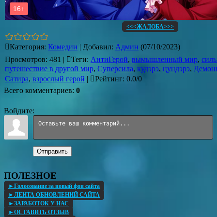
<<<ЖАЛОБА>>>
Категория
:
Комедии
|
Добавил
:
Админ
(07/10/2023)
Просмотров
:
481
|
Теги
:
АнтиГерой
,
вымышленный мир
,
силь
путешествие в другой мир
,
Суперсила
,
кудэрэ
,
цундэрэ
,
Демон
Сатира
,
взрослый герой
|
Рейтинг
:
0.0
/
0
Всего комментариев
:
0
Войдите:
Отправить
ПОЛЕЗНОЕ
►Голосование за новый фон сайта
►ЛЕНТА ОБНОВЛЕНИЙ САЙТА
►ЗАРАБОТОК У НАС
►ОСТАВИТЬ ОТЗЫВ