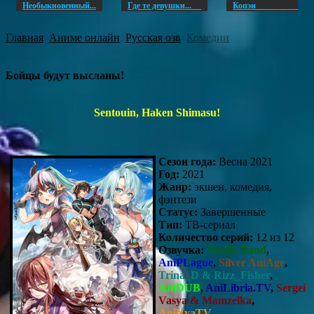
Необыкновенный...
Где те девушки...
Копэ
Главная
Аниме онлайн
Русская озв
Комедии
Бойцы будут высланы!
Sentouin, Haken Shimasu!
Сезон года:
Весна 2021
Год:
2021
Жанр:
экшен, комедия,
фэнтези
Статус:
Завершенные
Тип:
ТВ-сериал
Количество серий:
12 из 12
Озвучка:
Studio Band
,
AniPLague
,
Silver AniAge
,
Trina_D & Rizz_Fisher
,
AniDUB
,
AniLibria.TV
,
Sergei
Vasya & Mamzelka
,
AniNyaTV