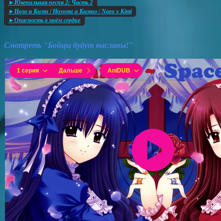
►Ювенильная песня 2: Часть 2
►Нозо и Кими / Нозоми и Кимио / Nozo x Kimi
►Опасность в моём сердце
Смотреть "Бойцы будут высланы!"