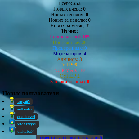
Всего:
253
Новых вчера:
0
Новых сегодня:
0
Новых за неделю:
0
Новых за месяц:
7
Из них:
Пользователей
185
Постоянные:
26
Проверенных:
9
Модераторов:
4
Админов:
3
V.I.P:
6
V.I.P MAX:
10
СУПЕР
2
Заблокированых
0
Новые пользователи
sanya05
milkon65
vnemkov60
xnqqxczy49
uwkuba54
Разместить ссылку здесь за
руб.