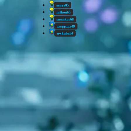
sanya05
milkon65
vnemkov60
xnqqxczy49
uwkuba54