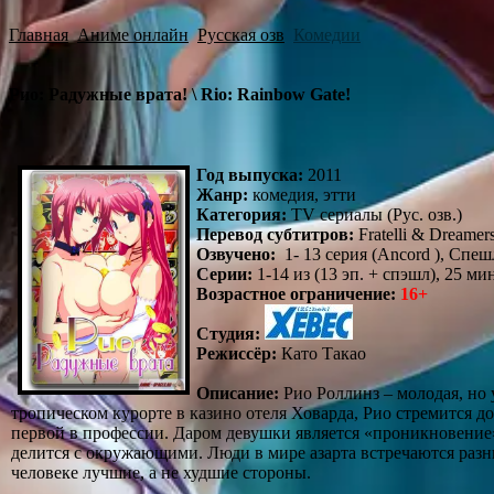
Главная
Аниме онлайн
Русская озв
Комедии
Рио: Радужные врата! \ Rio: Rainbow Gate!
Год выпуска:
2011
Жанр:
комедия, этти
Категория:
TV сериалы (Рус. озв.)
Перевод субтитров:
Fratelli & Dreamer
Озвучено:
1- 13 серия (Ancord ), Спешл
Серии:
1-14 из (13 эп. + спэшл), 25 ми
Возрастное ограничение:
16+
Студия:
Режиссёр:
Като Такао
Описание:
Рио Роллинз – молодая, но 
тропическом курорте в казино отеля Ховарда, Рио стремится д
первой в профессии. Даром девушки является «проникновение»
делится с окружающими. Люди в мире азарта встречаются разные
человеке лучшие, а не худшие стороны.