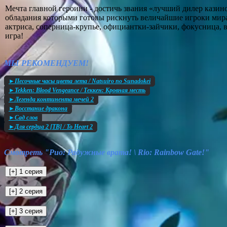
Мечта главной героини - достичь звания «лучший дилер казино
обладания которыми готовы рискнуть величайшие игроки мира. 
актриса, соперница-крупье, официантки-зайчики, фокусница, в
игра!
МЫ РЕКОМЕНДУЕМ!
►Песочные часы цвета лета / Natsuiro no Sunadokei
►Tekken: Blood Vengeance / Теккен: Кровная месть
►Легенда континента мечей 2
►Восстание дракона
►Сад слов
►Для сердца 2 [ТВ] / To Heart 2
Смотреть "Рио: Радужные врата! \ Rio: Rainbow Gate!"