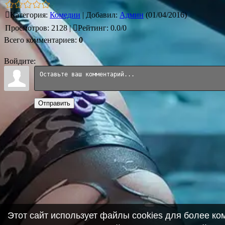
Категория
:
Комедии
|
Добавил
:
Админ
(01/04/2016)
Просмотров
:
2128
|
Рейтинг
:
0.0
/
0
Всего комментариев
:
0
Войдите:
Отправить
Этот сайт использует файлы cookies для более к