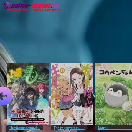
Главная
Озвучка
Субтитры
Он
Необыкновенный...
Где те девушки...
Копэ