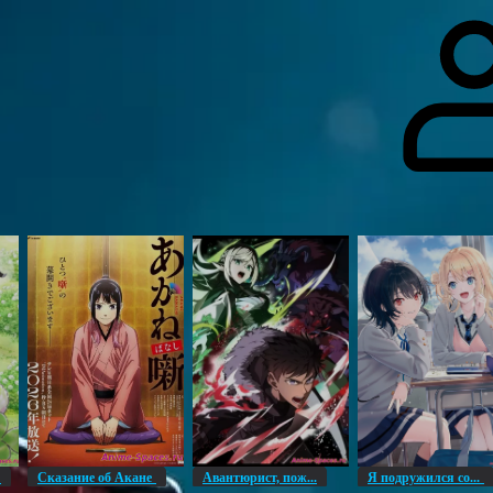
гоинги
Дополнительно
Форум
Видео
Блог
Галерея
О нас
н
Сказание об Акане
Авантюрист, пож...
Я подружился со...