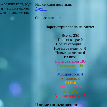
– редких карт, ради
Нас сегодня посетили:
ги – голливудская
Админ
, что наша жизнь –
Сейчас онлайн:
Зарегистрировано на сайте:
Всего:
253
Новых вчера:
0
Новых сегодня:
0
Новых за неделю:
0
Новых за месяц:
6
Из них:
Пользователей
185
Постоянные:
26
Проверенных:
9
Модераторов:
4
Админов:
3
V.I.P:
6
V.I.P MAX:
10
СУПЕР
2
Заблокированых
0
Новые пользователи