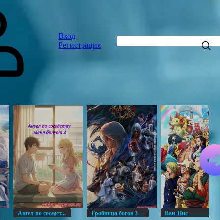
Вход
|
Регистрация
Ангел по соседст...
Гробница богов 3
Ван-Пи