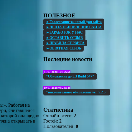
ПОЛЕЗНОЕ
►Голосование за новый фон сайта
►ЛЕНТА ОБНОВЛЕНИЙ САЙТА
►ЗАРАБОТОК У НАС
►ОСТАВИТЬ ОТЗЫВ
►ПРАВИЛА СЕРВИСА
►ОБРАТНАЯ СВЯЗЬ
Последние новости
31/07/2026[19:56:25]
"Обновление до 5.3 Build 547"
19/07/2026[08:28:14]
"накопительное обновление ver. 5.2.5"
ы». Работая на
Статистика
ери, считавшейся
Онлайн всего:
2
 которой она щедро
Гостей:
2
олжна открывать в
Пользователей:
0