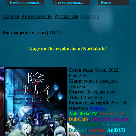
Необыкновенный...
Где те девушки...
Копэ
Главная
Аниме онлайн
Русская озв
Комедии
Восхождение в тени [ТВ-1]
Kage no Jitsuryokusha ni Naritakute!
Сезон года:
Осень 2022
Год:
2022
Жанр:
экшен, комедия,
фэнтези
Статус:
Завершенные
Тип:
ТВ-сериал
Количество серий:
20 из 20
Озвучка:
AniJoy
,
AniLibria.TV
,
Dream Cast
,
DubClub
,
Ушастая озвучка
,
SHIZA Project
,
Amazing
Dubbing
,
AniStar
,
AniDUB
,
EVA
,
AnimeVost
,
Fronda