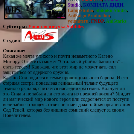
Studio
,
КОМНАТА ДИДИ
,
LampStudio
,
Shikoku Studio
,
AniSaigo Production
,
youmiteru
,
FNDP
,
AniStarks
Субтитры:
Ушастая озвучка.Subtitles
Студия:
Описание:
Какая же мечта у тихого и почти незаметного Кагэно
Минору. Ответить сможет "Стильный убийца бандитов" -
стать героем! Как жаль что этот мир не может дать сил
защититься от ядерного оружия.
Кагэно Сид родился в семье провинциального барона. И его
старшая сестра, показывая гениальный талант будущего
тёмного рыцаря, считается наследником семьи. Волнует ли
это Сида и не забыта ли его мечта из прежней жизни? Увидит
ли магический мир нового героя или содрогнётся от поступи
величайшего злодея - ответ не знает даже тайная организация
Сад Теней, которая без лишних сомнений следует за своим
Повелителем.