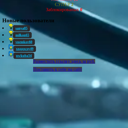
СУПЕР
2
Заблокированых
0
Новые пользователи
sanya05
milkon65
vnemkov60
xnqqxczy49
uwkuba54
Разместить ссылку здесь за
руб.
Поставить к себе на сайт