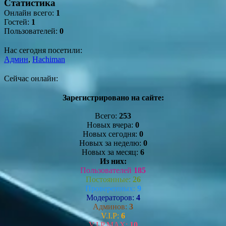
Статистика
Онлайн всего:
1
Гостей:
1
Пользователей:
0
Нас сегодня посетили:
Админ
,
Hachiman
Сейчас онлайн:
Зарегистрировано на сайте:
Всего:
253
Новых вчера:
0
Новых сегодня:
0
Новых за неделю:
0
Новых за месяц:
6
Из них:
Пользователей
185
Постоянные:
26
Проверенных:
9
Модераторов:
4
Админов:
3
V.I.P:
6
V.I.P MAX:
10