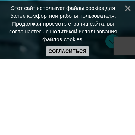
Этот сайт использует файлы cookies для
более комфортной работы пользователя.
Продолжая просмотр страниц сайта, вы
соглашаетесь с
Политикой использования
файлов cookies
.
СОГЛАСИТЬСЯ
Copyright ANIME-SPACES © 2026
Самозанятый Беляков Владимир Алексеевич ИНН:
643569328903
Сайт может содержать материалы порнографического
характера
а также сцены насилия. Просьба если вам нет 18 лет,