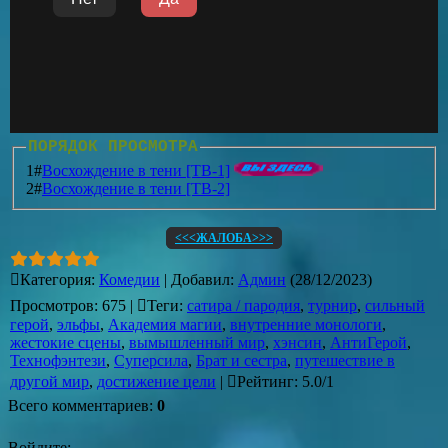
ПОРЯДОК ПРОСМОТРА
1#
Восхождение в тени [ТВ-1]
2#
Восхождение в тени [ТВ-2]
<<<ЖАЛОБА>>>
Категория
:
Комедии
|
Добавил
:
Админ
(28/12/2023)
Просмотров
:
675
|
Теги
:
сатира / пародия
,
турнир
,
сильный
герой
,
эльфы
,
Академия магии
,
внутренние монологи
,
жестокие сцены
,
вымышленный мир
,
хэнсин
,
АнтиГерой
,
Технофэнтези
,
Суперсила
,
Брат и сестра
,
путешествие в
другой мир
,
достижение цели
|
Рейтинг
:
5.0
/
1
Всего комментариев
:
0
Войдите: