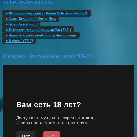
МЫ РЕКОМЕНДУЕМ!
►Флотская коллекция / Kantai Collection: KanColle
►Хаос; Вершина / Chaos; Head
►Легенды и герои 2
►Несравненная принцесса любви OVA-1
►Лавка целебных снадобий из другого мира
►Кэйон!! [ТВ-2]
Смотреть "Восхождение в тени [ТВ-1]"