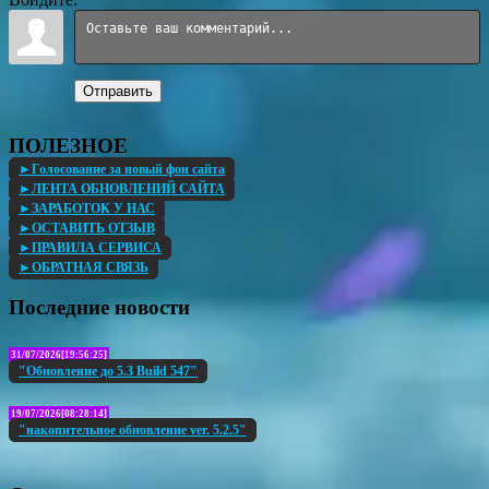
Отправить
ПОЛЕЗНОЕ
►Голосование за новый фон сайта
►ЛЕНТА ОБНОВЛЕНИЙ САЙТА
►ЗАРАБОТОК У НАС
►ОСТАВИТЬ ОТЗЫВ
►ПРАВИЛА СЕРВИСА
►ОБРАТНАЯ СВЯЗЬ
Последние новости
31/07/2026[19:56:25]
"Обновление до 5.3 Build 547"
19/07/2026[08:28:14]
"накопительное обновление ver. 5.2.5"