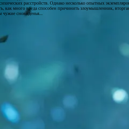
сихических расстройств. Однако несколько опытных экземпляро
ь, как много вреда способен причинить злоумышленник, вторга
 чужие сновиденья...