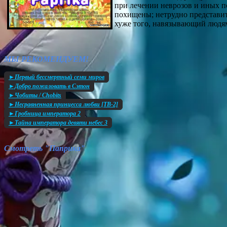
при лечении неврозов и иных п
похищены; нетрудно представит
хуже того, навязывающий людям
МЫ РЕКОМЕНДУЕМ!
►Первый бессмертный семи миров
►Добро пожаловать в Сэтон
►Чобиты / Chobits
►Несравненная принцесса любви [ТВ-2]
►Гробница императора 2
►Тайна императора девяти небес 3
Смотреть "Паприка"