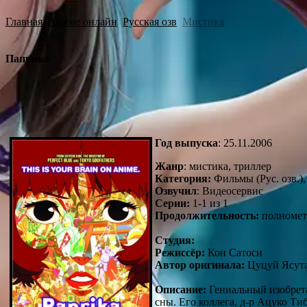
Главная
Аниме онлайн
Русская озв
Мистика
Паприка
Год выпуска
: 25.11.2006
Жанр
: мистика, триллер
Категория:
Фильмы (Рус. озв.),
Озвучил
: Видеосервис
Серии:
1-1 из 1
Продолжительность:
полномет
Студия:
Режиссёр:
Кон Сатоси
Автор оригинала:
Цуцуй Ясут
Описание:
Гениальный изобрета
сны. Его коллега, д-р Ацуко Т