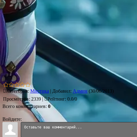
Категория
:
Мистика
|
Добавил
:
Админ
(30/06/2013)
Просмотров
:
2339
|
Рейтинг
:
0.0
/
0
Всего комментариев
:
0
Войдите: