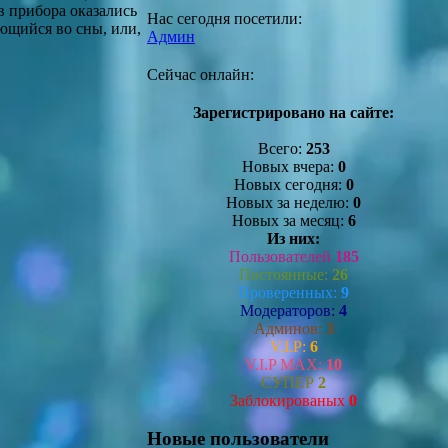
в прибора оказались
Нас сегодня посетили:
ющийся во сны, или,
Админ
Сейчас онлайн:
Зарегистрировано на сайте:
Всего:
253
Новых вчера:
0
Новых сегодня:
0
Новых за неделю:
0
Новых за месяц:
6
Из них:
Пользователей
185
Постоянные:
26
Проверенных:
9
Модераторов:
4
Админов:
3
V.I.P:
6
V.I.P MAX:
10
СУПЕР
2
Заблокированых
0
Новые пользователи