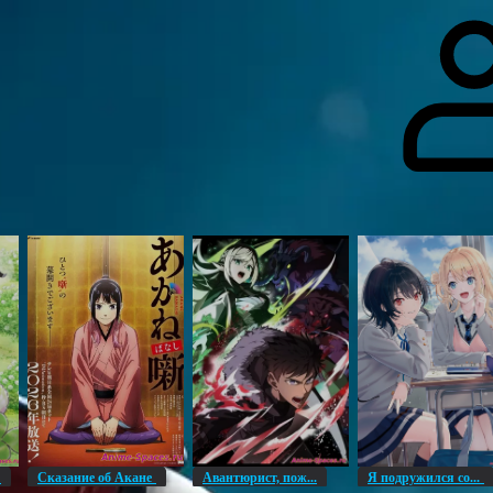
гоинги
Дополнительно
Форум
Видео
Блог
Галерея
О нас
н
Сказание об Акане
Авантюрист, пож...
Я подружился со...