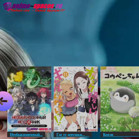
Главная
Озвучка
Субтитры
Он
Необыкновенный...
Где те девушки...
Копэ