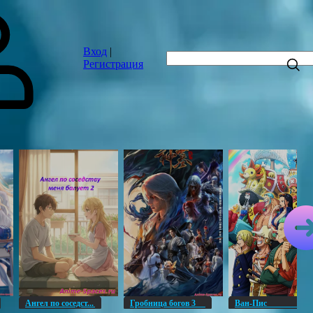
Вход
|
Регистрация
Ангел по соседст...
Гробница богов 3
Ван-Пи