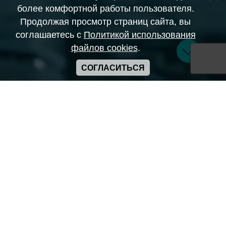
более комфортной работы пользователя.
Продолжая просмотр страниц сайта, вы
соглашаетесь с
Политикой использования
файлов cookies
.
СОГЛАСИТЬСЯ
Copyright ANIME-SPACES © 2026
Самозанятый Беляков Владимир Алексеевич ИНН:
643569328903
Сайт может содержать материалы порнографического
характера
а также сцены насилия. Просьба если вам нет 18 лет,
покинуть сайт.