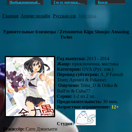
Необыкновенный...
Где те девушки...
Копэ
Главная
Аниме онлайн
Русская озв
Мистика
Удивительные близнецы / Zetsumetsu Kigu Shoujo: Amazing
Twins
Год выпуска:
2013 - 2014
Жанр:
приключения, мистика
Категория:
OVA (Рус. озв.)
Перевод субтитров:
A_P Fansub
Team; Apostol & Fukassei
Озвучено:
Trina_D & Oriko &
BalFor & Cuba77
Серии:
1-2 из 2 эп.
Продолжительность:
30 мин.
Возрастное ограничение:
12+
Студия:
Режиссёр:
Сато Дзюнъити