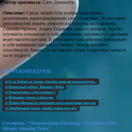
Автор оригинала:
Сато Дзюнъити
Описание:
Среди людей есть эсперы наделенные
различными паранормальными способностями. Те кто таких
способностей лишен, относятся к эсперам насторожено.
Главная героиня, Аманэ Тодороки одна из эсперов. Что бы
улучшить отношение к себе подобным, она вместе с друзьями
ведет магическое шоу. В результате сила девушки привлекает
к себе внимание одного из ученых. Что бы изучить
способности Аманэ, он заставляет своих подручных напасть
на ее подругу.
МЫ РЕКОМЕНДУЕМ!
►Если будешь не занят, спасёшь меня от апокалипсиса...
►Капризный робот \ Kimagure Robot
►Путешествие к бессмертию 5
►Поднятие уровня в одиночку
►Мэдака Куроива не понимает моей привлекательности
►Зарабатывай деньги, чтобы стать королём
Смотреть "Удивительные близнецы / Zetsumetsu Kigu
Shoujo: Amazing Twins"