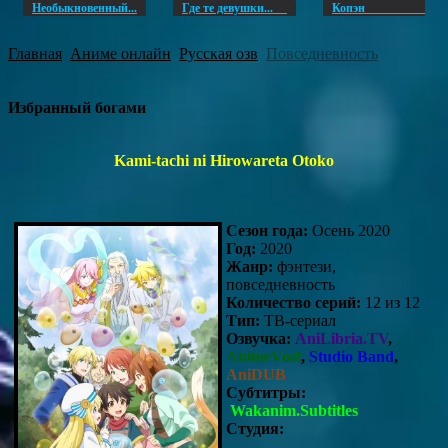
Необыкновенный...
Где те девушки...
Копэ
Главная
Аниме онлайн
Русская озв
Повседневность
Избранный богами
Kami-tachi ni Hirowareta Otoko
Сезон года:
Осень 2020
Год:
2020
Жанр:
фэнтези,
повседневность
Количество серий:
12 из 12
Тип:
ТВ-сериал
Озвучка:
AniLibria.TV
,
AnimeVost
,
Studio Band
,
AniDUB
Субтитры:
Wakanim.Subtitles
Студия: