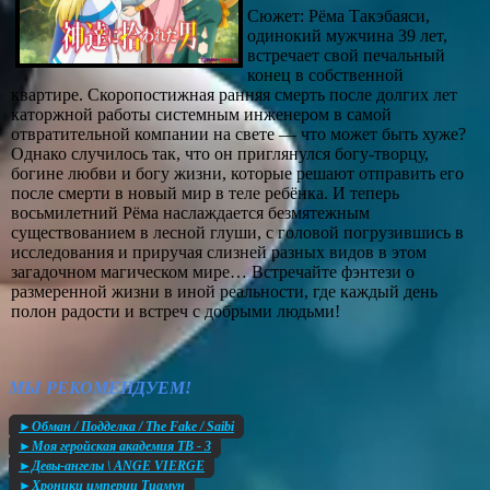
Сюжет: Рёма Такэбаяси,
одинокий мужчина 39 лет,
встречает свой печальный
конец в собственной
квартире. Скоропостижная ранняя смерть после долгих лет
каторжной работы системным инженером в самой
отвратительной компании на свете — что может быть хуже?
Однако случилось так, что он приглянулся богу-творцу,
богине любви и богу жизни, которые решают отправить его
после смерти в новый мир в теле ребёнка. И теперь
восьмилетний Рёма наслаждается безмятежным
существованием в лесной глуши, с головой погрузившись в
исследования и приручая слизней разных видов в этом
загадочном магическом мире… Встречайте фэнтези о
размеренной жизни в иной реальности, где каждый день
полон радости и встреч с добрыми людьми!
МЫ РЕКОМЕНДУЕМ!
►Обман / Подделка / The Fake / Saibi
►Моя геройская академия ТВ - 3
►Девы-ангелы \ ANGE VIERGE
►Хроники империи Тиамун