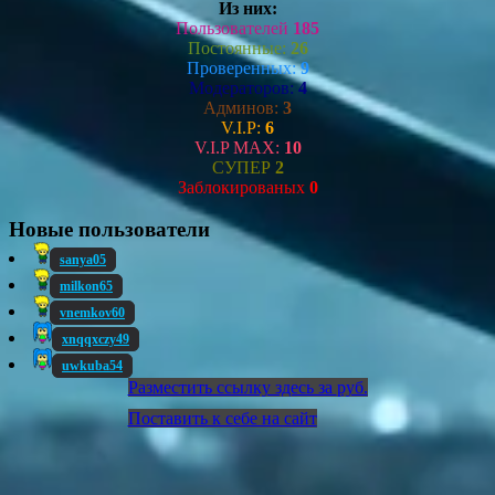
Из них:
Пользователей
185
Постоянные:
26
Проверенных:
9
Модераторов:
4
Админов:
3
V.I.P:
6
V.I.P MAX:
10
СУПЕР
2
Заблокированых
0
Новые пользователи
sanya05
milkon65
vnemkov60
xnqqxczy49
uwkuba54
Разместить ссылку здесь за
руб.
Поставить к себе на сайт