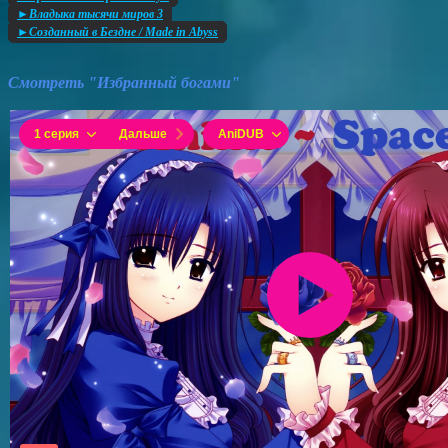
►Владыка тысячи миров 3
►Созданный в Бездне / Made in Abyss
Смотреть "Избранный богами"