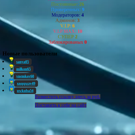
Постоянные:
26
Проверенных:
9
Модераторов:
4
Админов:
3
V.I.P:
6
V.I.P MAX:
10
СУПЕР
2
Заблокированых
0
Новые пользователи
sanya05
milkon65
vnemkov60
xnqqxczy49
uwkuba54
Разместить ссылку здесь за
руб.
Поставить к себе на сайт