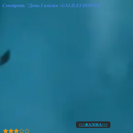
Смотреть "Девы Галилея \ GALILEI DONNA"
<<<ЖАЛОБА>>>