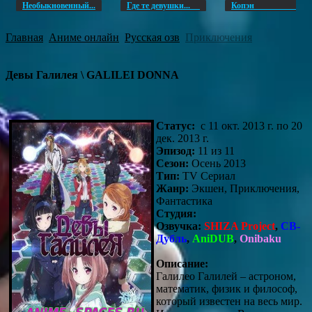
Необыкновенный...
Где те девушки...
Копэ
Главная
Аниме онлайн
Русская озв
Приключения
Девы Галилея \ GALILEI DONNA
Статус:
с 11 окт. 2013 г. по 20
дек. 2013 г.
Эпизод:
11 из 11
Сезон:
Осень 2013
Тип:
TV Сериал
Жанр:
Экшен, Приключения,
Фантастика
Студия:
Озвучка:
SHIZA Project
,
СВ-
Дубль
,
AniDUB
,
Onibaku
Описание:
Галилео Галилей – астроном,
математик, физик и философ,
который известен на весь мир.