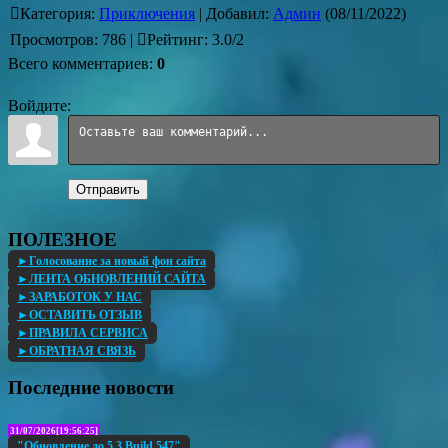
Категория
:
Приключения
|
Добавил
:
Админ
(08/11/2022)
Просмотров
:
786
|
Рейтинг
:
3.0
/
2
Всего комментариев
:
0
Войдите:
Отправить
ПОЛЕЗНОЕ
►Голосование за новый фон сайта
►ЛЕНТА ОБНОВЛЕНИЙ САЙТА
►ЗАРАБОТОК У НАС
►ОСТАВИТЬ ОТЗЫВ
►ПРАВИЛА СЕРВИСА
►ОБРАТНАЯ СВЯЗЬ
Последние новости
31/07/2026[19:56:25]
"Обновление до 5.3 Build 547"