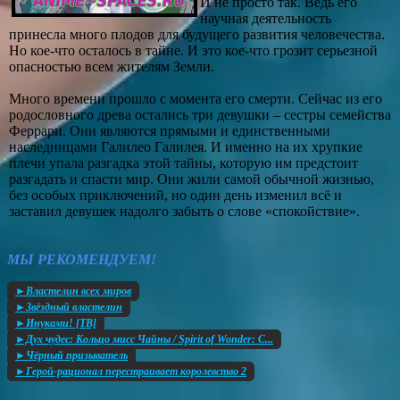
И не просто так. Ведь его
научная деятельность
принесла много плодов для будущего развития человечества.
Но кое-что осталось в тайне. И это кое-что грозит серьезной
опасностью всем жителям Земли.
Много времени прошло с момента его смерти. Сейчас из его
родословного древа остались три девушки – сестры семейства
Феррари. Они являются прямыми и единственными
наследницами Галилео Галилея. И именно на их хрупкие
плечи упала разгадка этой тайны, которую им предстоит
разгадать и спасти мир. Они жили самой обычной жизнью,
без особых приключений, но один день изменил всё и
заставил девушек надолго забыть о слове «спокойствие».
МЫ РЕКОМЕНДУЕМ!
►Властелин всех миров
►Звёздный властелин
►Инуками! [ТВ]
►Дух чудес: Кольцо мисс Чайны / Spirit of Wonder: C...
►Чёрный призыватель
►Герой-рационал перестраивает королевство 2