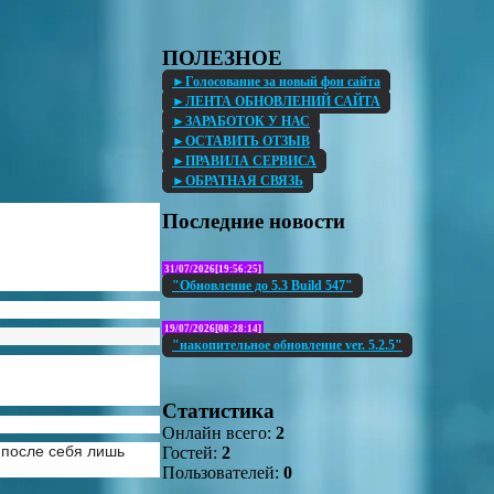
ПОЛЕЗНОЕ
►Голосование за новый фон сайта
►ЛЕНТА ОБНОВЛЕНИЙ САЙТА
►ЗАРАБОТОК У НАС
►ОСТАВИТЬ ОТЗЫВ
►ПРАВИЛА СЕРВИСА
►ОБРАТНАЯ СВЯЗЬ
Последние новости
31/07/2026[19:56:25]
"Обновление до 5.3 Build 547"
19/07/2026[08:28:14]
"накопительное обновление ver. 5.2.5"
Статистика
Онлайн всего:
2
 после себя лишь
Гостей:
2
Пользователей:
0