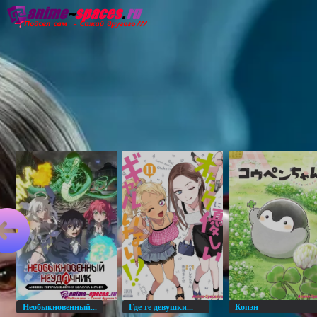
Главная
Озвучка
Субтитры
Он
Необыкновенный...
Где те девушки...
Копэ