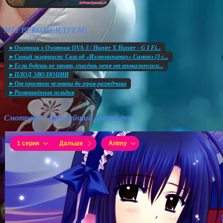
МЫ РЕКОМЕНДУЕМ!
►Охотник х Охотник OVA-3 / Hunter X Hunter - G I Fi...
►Синий экзорцист: Сага об «Иллюминатах» Симанэ (3 с...
►Если будешь не занят, спасёшь меня от апокалипсиса...
►ПЛОД ЭВОЛЮЦИИ
►От простого человека до героя-разведчика
►Развращённая гильдия
Смотреть "Древнейший боевой дух"