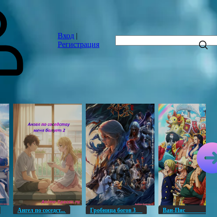
Вход
|
Регистрация
Ангел по соседст...
Гробница богов 3
Ван-Пи