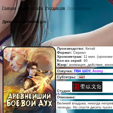
Главная
Аниме онлайн
Русская озв
Приключения
Древнейший боевой дух
Производство:
Китай
Формат:
Сериал
Хронометраж:
11 мин. (хрономе
Кол-во серий
: 40
Жанр:
анимация, действие, кино
Озвучка:
ПВА ШОУ,
Animy
Субтитры:
нет
Студия:
Описание:
Великий владыка, некогда непрев
легенды. Но спустя десять тысяч