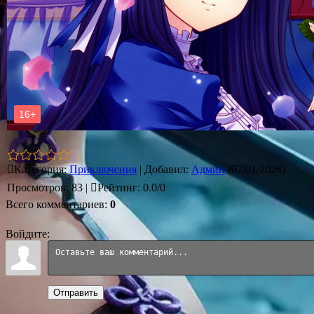
Категория
:
Приключения
|
Добавил
:
Админ
(07/01/2026)
Просмотров
:
83
|
Рейтинг
:
0.0
/
0
Всего комментариев
:
0
Войдите:
Отправить