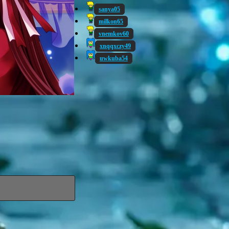
sanya05
milkon65
vnemkov60
xnqqxczy49
uwkuba54