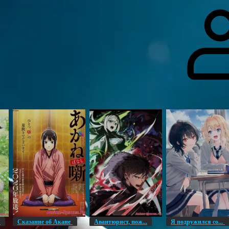
гоинги
Дополнительно
Форум
Видео
Блог
Галерея
О нас
н
Сказание об Акане
Авантюрист, пож...
Я подружился со...