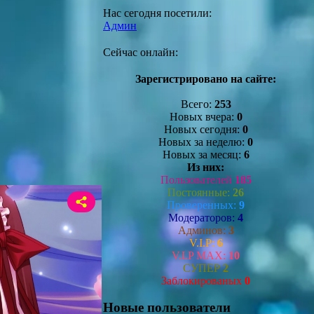
Нас сегодня посетили:
Админ
Сейчас онлайн:
Зарегистрировано на сайте:
Всего:
253
Новых вчера:
0
Новых сегодня:
0
Новых за неделю:
0
Новых за месяц:
6
Из них:
Пользователей
185
Постоянные:
26
Проверенных:
9
Модераторов:
4
Админов:
3
V.I.P:
6
V.I.P MAX:
10
СУПЕР
2
Заблокированых
0
Новые пользователи