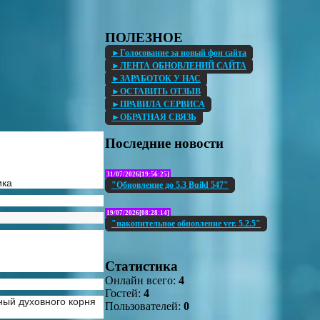
ПОЛЕЗНОЕ
►Голосование за новый фон сайта
►ЛЕНТА ОБНОВЛЕНИЙ САЙТА
►ЗАРАБОТОК У НАС
►ОСТАВИТЬ ОТЗЫВ
►ПРАВИЛА СЕРВИСА
►ОБРАТНАЯ СВЯЗЬ
Последние новости
31/07/2026[19:56:25]
ика
"Обновление до 5.3 Build 547"
19/07/2026[08:28:14]
"накопительное обновление ver. 5.2.5"
Статистика
Онлайн всего:
4
Гостей:
4
ый духовного корня
Пользователей:
0