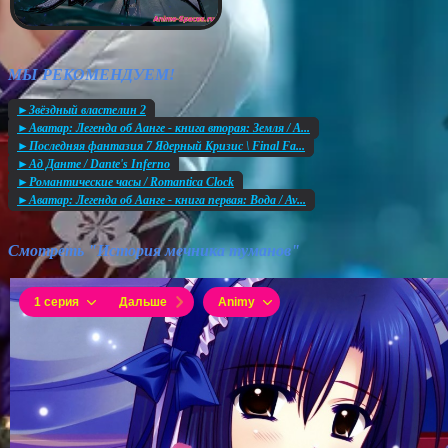
МЫ РЕКОМЕНДУЕМ!
►Звёздный властелин 2
►Аватар: Легенда об Аанге - книга вторая: Земля / A...
►Последняя фантазия 7 Ядерный Кризис \ Final Fa...
►Ад Данте / Dante's Inferno
►Романтические часы / Romantica Clock
►Аватар: Легенда об Аанге - книга первая: Вода / Av...
Смотреть "История мечника туманов"