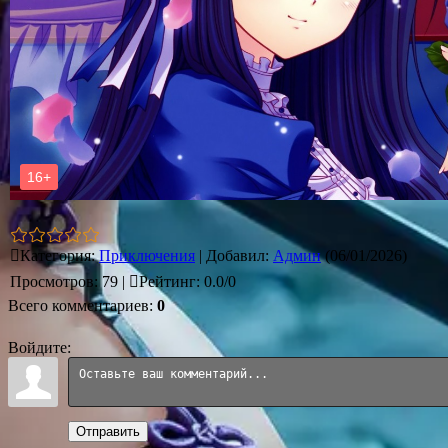
Категория
:
Приключения
|
Добавил
:
Админ
(06/01/2026)
Просмотров
:
79
|
Рейтинг
:
0.0
/
0
Всего комментариев
:
0
Войдите:
Отправить