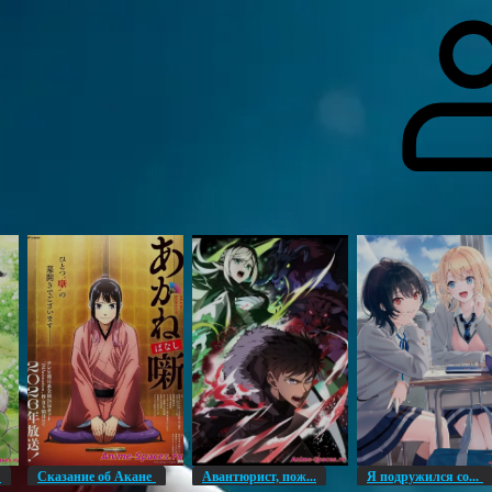
гоинги
Дополнительно
Форум
Видео
Блог
Галерея
О нас
н
Сказание об Акане
Авантюрист, пож...
Я подружился со...