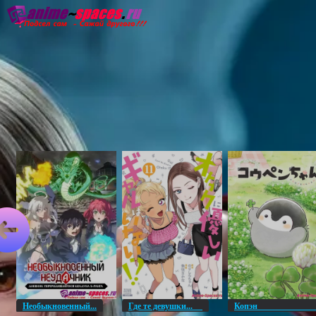
Главная
Озвучка
Субтитры
Он
Необыкновенный...
Где те девушки...
Копэ