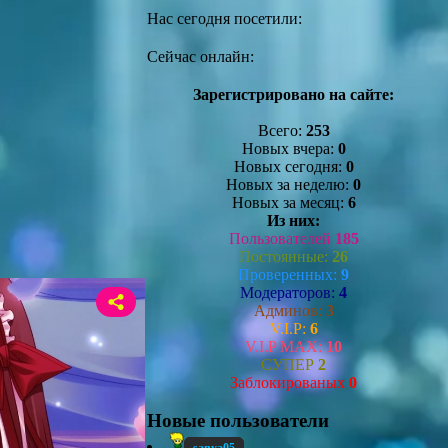
Нас сегодня посетили:
Сейчас онлайн:
Зарегистрировано на сайте:
Всего:
253
Новых вчера:
0
Новых сегодня:
0
Новых за неделю:
0
Новых за месяц:
6
Из них:
Пользователей
185
Постоянные:
26
Проверенных:
9
Модераторов:
4
Админов:
3
V.I.P:
6
V.I.P MAX:
10
СУПЕР
2
Заблокированых
0
Новые пользователи