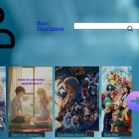
Вход
|
Регистрация
Ангел по соседст...
Гробница богов 3
Ван-Пи