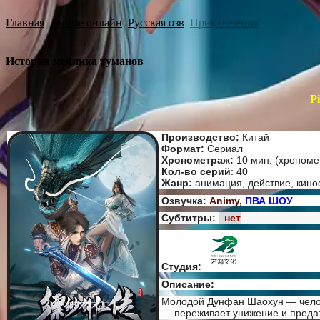
Главная
Аниме онлайн
Русская озв
Приключения
История мечника туманов
P
Производство:
Китай
Формат:
Сериал
Хронометраж:
10 мин. (хрономе
Кол-во серий
: 40
Жанр:
анимация, действие, кино
Озвучка:
Animy,
ПВА ШОУ
Субтитры:
нет
Студия:
Описание:
Молодой Дунфан Шаохун — челов
— переживает унижение и предат