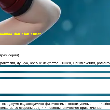
iaomiao Jian Xian Zhuan
траж серии)
фантазия, дунхуа, боевые искусства, Экшен, Приключения, романт
ек с двумя выдающимися физическими конституциями, но лишённ
ельство со стороны родни и невесты. эпическое приключение.