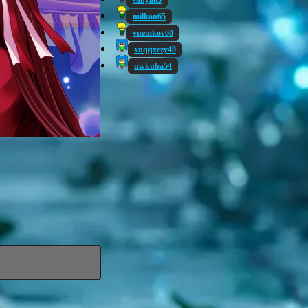
sanya05
milkon65
vnemkov60
xnqqxczy49
uwkuba54