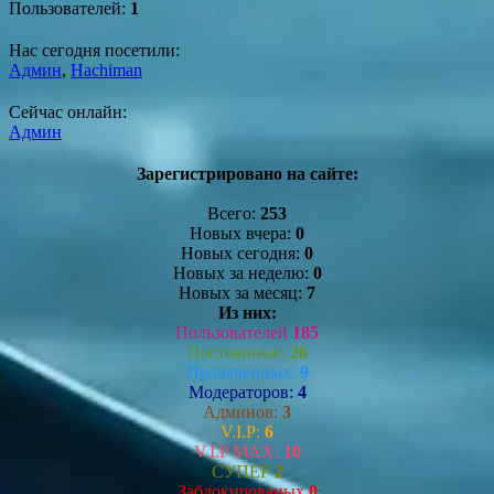
Пользователей:
1
Нас сегодня посетили:
Админ
,
Hachiman
Сейчас онлайн:
Админ
Зарегистрировано на сайте:
Всего:
253
Новых вчера:
0
Новых сегодня:
0
Новых за неделю:
0
Новых за месяц:
7
Из них:
Пользователей
185
Постоянные:
26
Проверенных:
9
Модераторов:
4
Админов:
3
V.I.P:
6
V.I.P MAX:
10
СУПЕР
2
Заблокированых
0