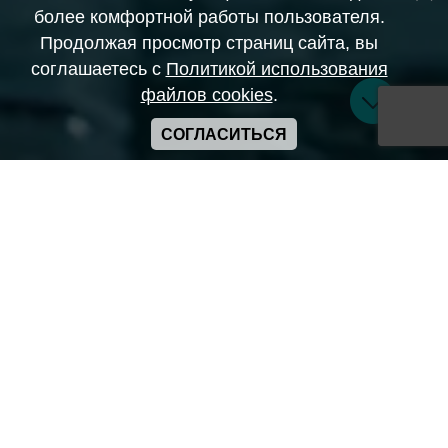
более комфортной работы пользователя.
Продолжая просмотр страниц сайта, вы
соглашаетесь с
Политикой использования
файлов cookies
.
СОГЛАСИТЬСЯ
Copyright ANIME-SPACES © 2026
Самозанятый Беляков Владимир Алексеевич ИНН:
643569328903
Сайт может содержать материалы порнографического
характера
а также сцены насилия. Просьба если вам нет 18 лет,
покинуть сайт.