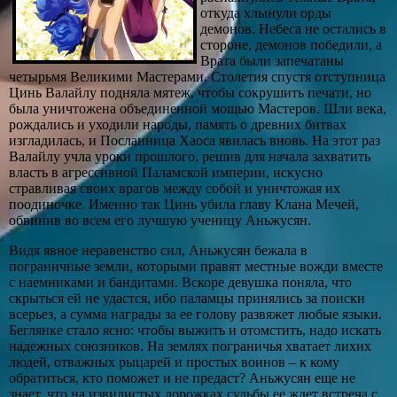
откуда хлынули орды
демонов. Небеса не остались в
стороне, демонов победили, а
Врата были запечатаны
четырьмя Великими Мастерами. Столетия спустя отступница
Цинь Валайлу подняла мятеж, чтобы сокрушить печати, но
была уничтожена объединенной мощью Мастеров. Шли века,
рождались и уходили народы, память о древних битвах
изгладилась, и Посланница Хаоса явилась вновь. На этот раз
Валайлу учла уроки прошлого, решив для начала захватить
власть в агрессивной Паламской империи, искусно
стравливая своих врагов между собой и уничтожая их
поодиночке. Именно так Цинь убила главу Клана Мечей,
обвинив во всем его лучшую ученицу Аньжусян.
Видя явное неравенство сил, Аньжусян бежала в
пограничные земли, которыми правят местные вожди вместе
с наемниками и бандитами. Вскоре девушка поняла, что
скрыться ей не удастся, ибо паламцы принялись за поиски
всерьез, а сумма награды за ее голову развяжет любые языки.
Беглянке стало ясно: чтобы выжить и отомстить, надо искать
надежных союзников. На землях пограничья хватает лихих
людей, отважных рыцарей и простых воинов – к кому
обратиться, кто поможет и не предаст? Аньжусян еще не
знает, что на извилистых дорожках судьбы ее ждет встреча с