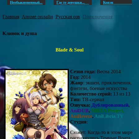
Необыкновенный...
Где те девушки...
Копэ
Главная
Аниме онлайн
Русская озв
Приключения
Клинок и душа
Blade & Soul
Сезон года:
Весна 2014
Год:
2014
Жанр
: экшен, приключения,
фэнтези, боевые искусства
Количество серий:
13 из 13
Тип:
ТВ-сериал
Озвучка:
Дублированный
,
AniDUB
,
SHIZA Project,
AniBreeze
,
AniLibria.TV
Студия
:
Сюжет: Когда-то в этом мире
распахнулись Темные Врата,