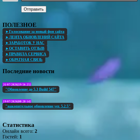
Отправить
ПОЛЕЗНОЕ
►Голосование за новый фон сайта
►ЛЕНТА ОБНОВЛЕНИЙ САЙТА
►ЗАРАБОТОК У НАС
►ОСТАВИТЬ ОТЗЫВ
►ПРАВИЛА СЕРВИСА
►ОБРАТНАЯ СВЯЗЬ
Последние новости
31/07/2026[19:56:25]
"Обновление до 5.3 Build 547"
19/07/2026[08:28:14]
"накопительное обновление ver. 5.2.5"
Статистика
Онлайн всего:
2
Гостей:
1