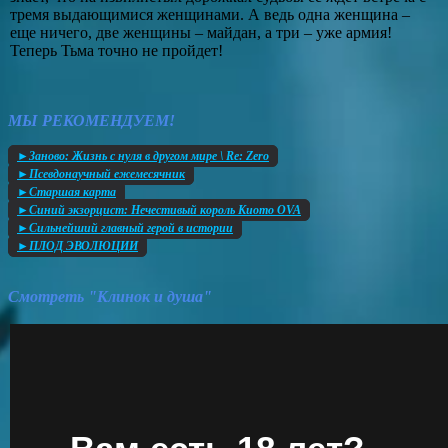
тремя выдающимися женщинами. А ведь одна женщина –
еще ничего, две женщины – майдан, а три – уже армия!
Теперь Тьма точно не пройдет!
МЫ РЕКОМЕНДУЕМ!
►Заново: Жизнь с нуля в другом мире \ Re: Zero
►Псевдонаучный ежемесячник
►Старшая карта
►Синий экзорцист: Нечестивый король Киото OVA
►Сильнейший главный герой в истории
►ПЛОД ЭВОЛЮЦИИ
Смотреть "Клинок и душа"