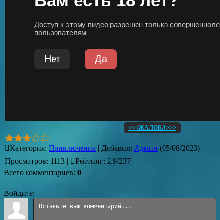
<<<ЖАЛОБА>>>
Категория
:
Приключения
|
Добавил
:
Админ
(05/08/2023)
Просмотров
:
1113
|
Рейтинг
:
2.9
/
237
Всего комментариев
:
0
Войдите: