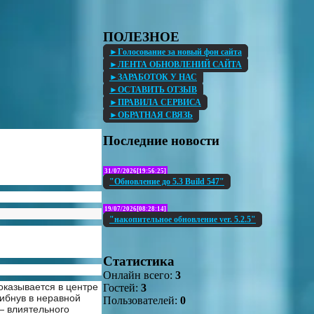
ПОЛЕЗНОЕ
►Голосование за новый фон сайта
►ЛЕНТА ОБНОВЛЕНИЙ САЙТА
►ЗАРАБОТОК У НАС
►ОСТАВИТЬ ОТЗЫВ
►ПРАВИЛА СЕРВИСА
►ОБРАТНАЯ СВЯЗЬ
Последние новости
31/07/2026[19:56:25]
"Обновление до 5.3 Build 547"
19/07/2026[08:28:14]
"накопительное обновление ver. 5.2.5"
Статистика
Онлайн всего:
3
казывается в центре
Гостей:
3
ибнув в неравной
Пользователей:
0
— влиятельного