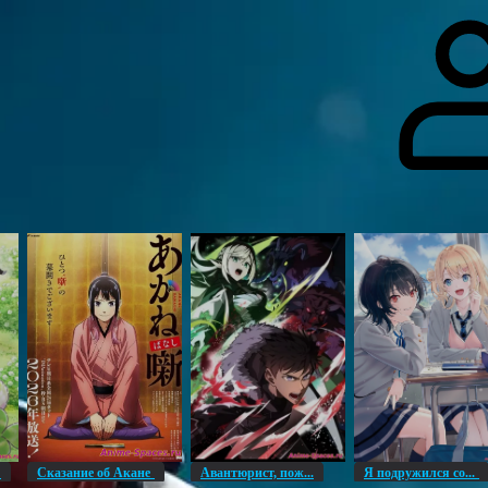
гоинги
Дополнительно
Форум
Видео
Блог
Галерея
О нас
н
Сказание об Акане
Авантюрист, пож...
Я подружился со...