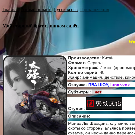
Главная
Аниме онлайн
Русская озв
Приключения
Мой старший брат слишком силён
Wo
Производство:
Китай
Формат:
Сериал
Хронометраж:
7 мин. (хрономет
Кол-во серий
: 48
Жанр:
анимация, действие, кино
Озвучка:
ПВА ШОУ,
lunar-vox
Субтитры:
нет
Студия:
Описание:
Монах Лю Шаоцинь, случайно за
охоты со стороны альянса праве
схватке, он неожиданно переноси