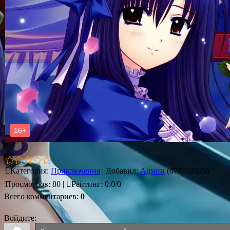
Категория
:
Приключения
|
Добавил
:
Админ
(07/01/2026)
Просмотров
:
80
|
Рейтинг
:
0.0
/
0
Всего комментариев
:
0
Войдите: