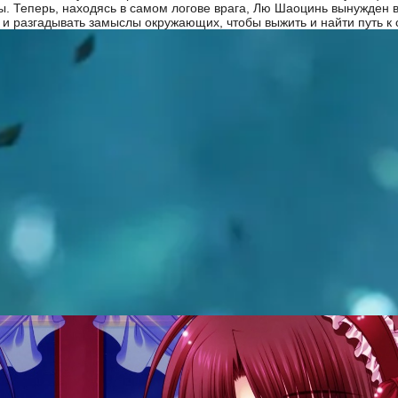
ы. Теперь, находясь в самом логове врага, Лю Шаоцинь вынужден в
 и разгадывать замыслы окружающих, чтобы выжить и найти путь к 