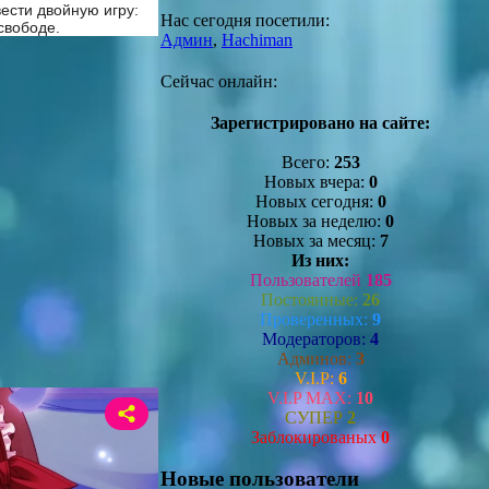
ести двойную игру:
Нас сегодня посетили:
свободе.
Админ
,
Hachiman
Сейчас онлайн:
Зарегистрировано на сайте:
Всего:
253
Новых вчера:
0
Новых сегодня:
0
Новых за неделю:
0
Новых за месяц:
7
Из них:
Пользователей
185
Постоянные:
26
Проверенных:
9
Модераторов:
4
Админов:
3
V.I.P:
6
V.I.P MAX:
10
СУПЕР
2
Заблокированых
0
Новые пользователи