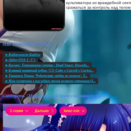
культиватора из враждебной сект
сражаться за контроль над телом
МЫ РЕКОМЕНДУЕМ!
►Киберэгоист Кайдзо
►Айдзу OVA-1 / I''s
►Космос: Территория смерти \ Dead Space: Downfa...
►Клятый коварный кубик / C3: Cube x Cursed x Curiou...
►Таканаси Рикка: Чудачество любви не помеха \ T...
►Моя сестренка в последнее время немного странная O...
Смотреть "Мой старший брат слишком силён"