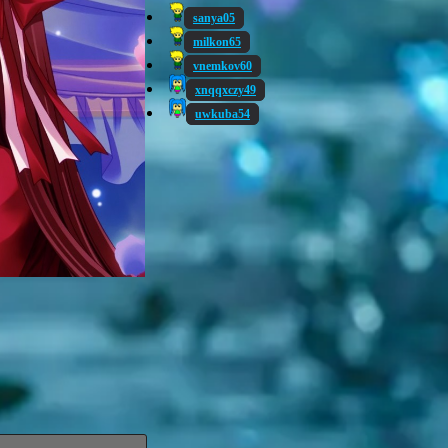
sanya05
milkon65
vnemkov60
xnqqxczy49
uwkuba54