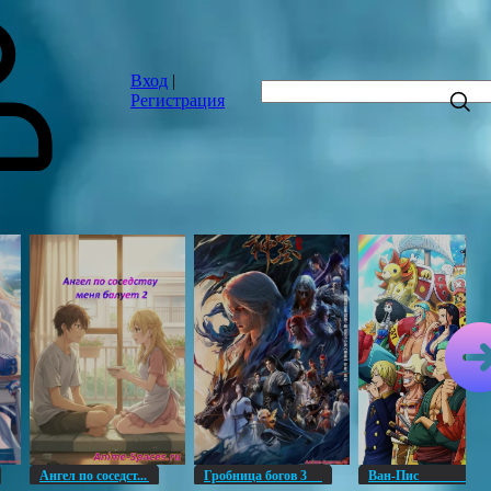
Вход
|
Регистрация
Ангел по соседст...
Гробница богов 3
Ван-Пи