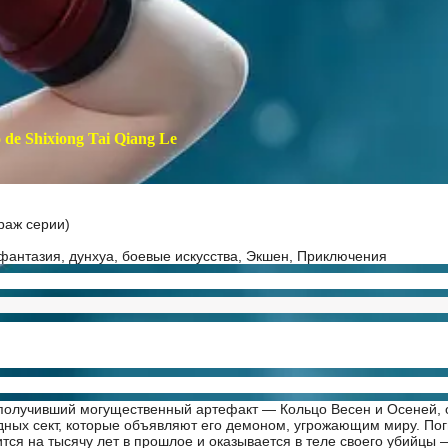
 de Shixiong Tai Qiang Le
раж серии)
фантазия, дунхуа, боевые искусства, Экшен, Приключения
получивший могущественный артефакт — Кольцо Весен и Осеней, о
дных сект, которые объявляют его демоном, угрожающим миру. Пог
тся на тысячу лет в прошлое и оказывается в теле своего убийцы 