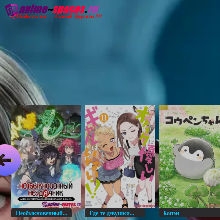
Главная
Озвучка
Субтитры
Он
Необыкновенный...
Где те девушки...
Копэ