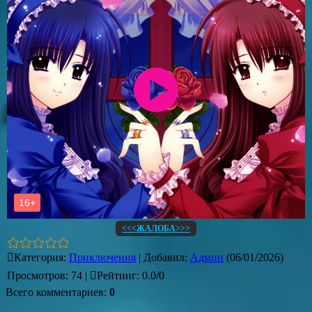
<<<ЖАЛОБА>>>
Категория
:
Приключения
|
Добавил
:
Админ
(06/01/2026)
Просмотров
:
74
|
Рейтинг
:
0.0
/
0
Всего комментариев
:
0