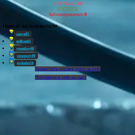
V.I.P MAX:
10
СУПЕР
2
Заблокированых
0
Новые пользователи
sanya05
milkon65
vnemkov60
xnqqxczy49
uwkuba54
Разместить ссылку здесь за
руб.
Поставить к себе на сайт