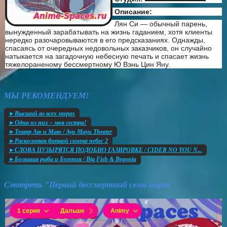
Описание:
Лян Си — обычный парень,
вынужденный зарабатывать на жизнь гаданием, хотя клиенты
нередко разочаровываются в его предсказаниях. Однажды,
спасаясь от очередных недовольных заказчиков, он случайно
натыкается на загадочную небесную печать и спасает жизнь
тяжелораненому бессмертному Ю Вэнь Цин Яну.
МЫ РЕКОМЕНДУЕМ!
►Высший во всех мирах
►Одна из них – моя сестра!
►Театр Аю и Маю / Ayu Mayu Theater
►Расколотая битвой синева небес 2
►СЛОВА ПУЗЫРЯТСЯ ПОДОБНО ГАЗИРОВКЕ / CIDER NO YOU N...
►Большая рыба и Бегония / Big Fish & Begonia
Смотреть "Первый бессмертный семи миров"