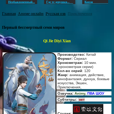
Необыкновенный...
Где те девушки...
Копэ
Главная
Аниме онлайн
Русская озв
Приключения
Первый бессмертный семи миров
Qi Jie Diyi Xian
Производство:
Китай
Формат:
Сериал
Хронометраж:
10 мин.
(хронометраж серии)
Кол-во серий
: 120
Жанр:
анимация, действие,
кинофантазия, дунхуа, боевые
искусства, Экшен,
Приключения,
Озвучка:
Animy,
ПВА ШОУ
Субтитры:
нет
Студия: