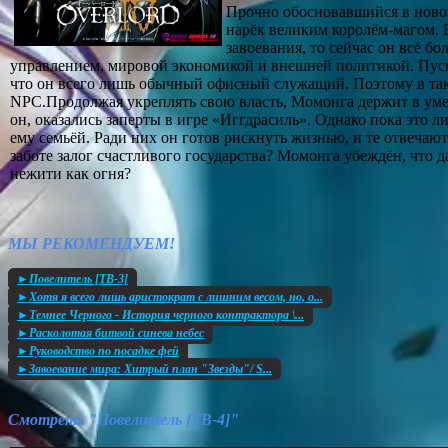
Прочно обосновавшийся в новом
нарёк великим королём-магом. 
завоевания, то сейчас он всё 
управлением, мировой экономикой и внешней политикой. Пуска
что он всего лишь обычный офисный служащий. Поэтому в та
NPC.Продолжая укреплять свою власть, Момонга держит в уме 
он, оказались заперты в игре «Иггдрасиль». Однако пока это
ему семьёй. Ради них он готов рискнуть жизнью, и те отвечаю
заботе залог счастливого государства? Момонга убеждён, что 
нежити как огня?
МЫ РЕКОМЕНДУЕМ!
►Повелитель [ТВ-3]
►Хотя я всего лишь аристократ с лишним весом, но, о...
►Темнее Черного - История черного контрактора \...
►Расколотая битвой синева небес
►Руководство по посадке фей
►Завоевание мира: Хитрый план "Звезды"/ S...
Смотреть "Повелитель [ТВ-4]"