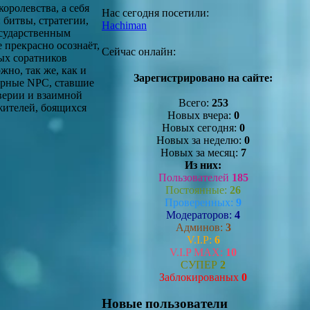
оролевства, а себя
Нас сегодня посетили:
битвы, стратегии,
Hachiman
осударственным
 прекрасно осознаёт,
Сейчас онлайн:
ых соратников
но, так же, как и
Зарегистрировано на сайте:
верные NPC, ставшие
оверии и взаимной
Всего:
253
жителей, боящихся
Новых вчера:
0
Новых сегодня:
0
Новых за неделю:
0
Новых за месяц:
7
Из них:
Пользователей
185
Постоянные:
26
Проверенных:
9
Модераторов:
4
Админов:
3
V.I.P:
6
V.I.P MAX:
10
СУПЕР
2
Заблокированых
0
Новые пользователи