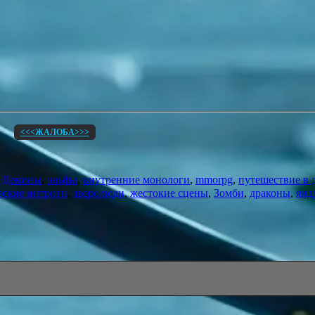
<<<ЖАЛОБА>>>
,
Демоны
,
эльфы
,
внутренние монологи
,
mmorpg
,
путешествие в 
еские интриги
,
зверолюди
,
жестокие сцены
,
Зомби
,
драконы
,
янд