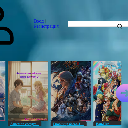
Вход
|
Регистрация
Ангел по соседст...
Гробница богов 3
Ван-Пи