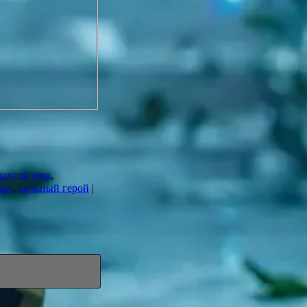
другой мир
,
эрэ
,
сильный герой
|