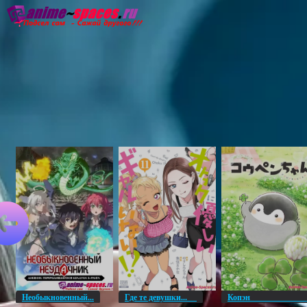
Главная
Озвучка
Субтитры
Он
Необыкновенный...
Где те девушки...
Копэ