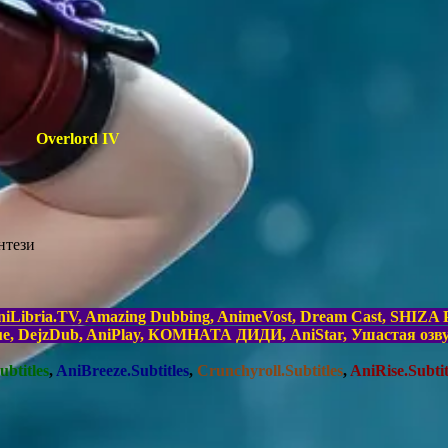
Overlord IV
нтези
Libria.TV, Amazing Dubbing, AnimeVost, Dream Cast, SHIZA Pr
gue, DejzDub, AniPlay, КОМНАТА ДИДИ, AniStar, Ушастая озв
btitles
,
AniBreeze.Subtitles
,
Crunchyroll.Subtitles
,
AniRise.Subtit