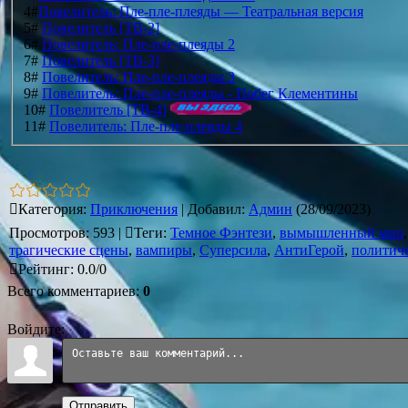
4#
Повелитель: Пле-пле-плеяды — Театральная версия
5#
Повелитель [ТВ-2]
6#
Повелитель: Пле-пле-плеяды 2
7#
Повелитель [ТВ-3]
8#
Повелитель: Пле-пле-плеяды 3
9#
Повелитель: Пле-пле-плеяды - Побег Клементины
10#
Повелитель [ТВ-4]
11#
Повелитель: Пле-пле-плеяды 4
Категория
:
Приключения
|
Добавил
:
Админ
(28/09/2023)
Просмотров
:
593
|
Теги
:
Темное Фэнтези
,
вымышленный мир
трагические сцены
,
вампиры
,
Суперсила
,
АнтиГерой
,
политич
Рейтинг
:
0.0
/
0
Всего комментариев
:
0
Войдите:
Отправить