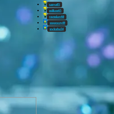
sanya05
milkon65
vnemkov60
xnqqxczy49
uwkuba54