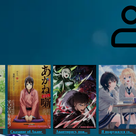
гоинги
Дополнительно
Форум
Видео
Блог
Галерея
О нас
н
Сказание об Акане
Авантюрист, пож...
Я подружился со...