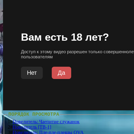
ПОРЯДОК ПРОСМОТРА
1#
Повелитель: Чаепитие служанок
2#
Повелитель [ТВ-1]
3#
Повелитель: Пле-пле-плеяды OVA