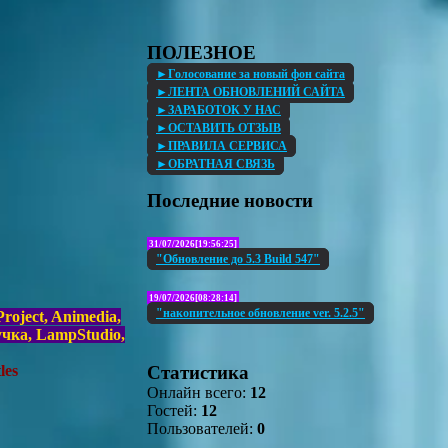
ПОЛЕЗНОЕ
►Голосование за новый фон сайта
►ЛЕНТА ОБНОВЛЕНИЙ САЙТА
►ЗАРАБОТОК У НАС
►ОСТАВИТЬ ОТЗЫВ
►ПРАВИЛА СЕРВИСА
►ОБРАТНАЯ СВЯЗЬ
Последние новости
31/07/2026[19:56:25]
"Обновление до 5.3 Build 547"
19/07/2026[08:28:14]
"накопительное обновление ver. 5.2.5"
oject, Animedia,
учка, LampStudio,
Статистика
les
Онлайн всего:
12
Гостей:
12
Пользователей:
0