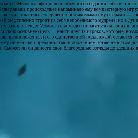
 мире, Момонга официально объявил о создании собственного к
Если раньше происходящее напоминало ему компьютерную игру: 
больше сталкивается с совершенно незнакомыми ему сферами — г
й он усиленно строит из себя непобедимого мудреца, но в душе
ких важных вещах Момонга вынужден полагаться на своих верн
и свою основную цель — найти других игроков, которые, возмож
 лишь предположение, и его единственной поддержкой остаются 
т ему не меньшей преданностью и обожанием. Разве не в этом д
да. Сможет ли он донести свои благородные взгляды до здешних 