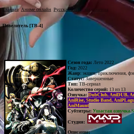
Главная
Аниме онлайн
Русская озв
Приключения
Повелитель [ТВ-4]
Сезон года:
Лето 2022
Год:
2022
Жанр
: экшен, приключения, фэ
Статус:
Завершенные
Тип:
ТВ-сериал
Количество серий:
13 из 13
Озвучка:
DubClub, AniDUB, Ani
AniRise, Studio Band, AniPLa
AniMaunt
Субтитры:
Ушастая озвучка.Su
Студия:
Описание: