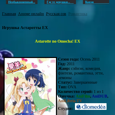
Необыкновенный...
Где те девушки...
Копэ
Главная
Аниме онлайн
Русская озв
Романтика
Игрушка Астаротты EX
Astarotte no Omocha! EX
Сезон года:
Осень 2011
Год:
2011
Жанр:
сэйнэн, комедия,
фэнтези, романтика, этти,
демоны
Статус:
Завершенные
Тип:
OVA
Количество серий:
1 из 1
Озвучка:
AniFilm
,
AniDUB
,
AniLibria.TV
Студия: