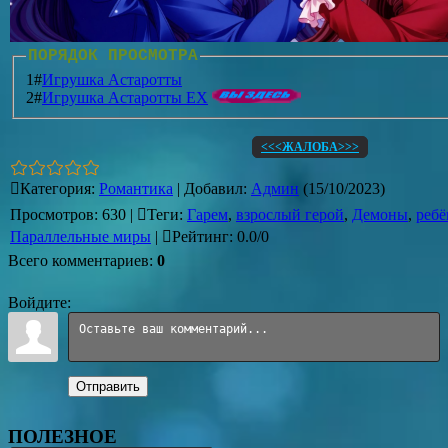
ПОРЯДОК ПРОСМОТРА
1#
Игрушка Астаротты
2#
Игрушка Астаротты EX
<<<ЖАЛОБА>>>
Категория
:
Романтика
|
Добавил
:
Админ
(15/10/2023)
Просмотров
:
630
|
Теги
:
Гарем
,
взрослый герой
,
Демоны
,
ребё
Параллельные миры
|
Рейтинг
:
0.0
/
0
Всего комментариев
:
0
Войдите:
Отправить
ПОЛЕЗНОЕ