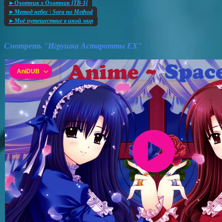
►Охотник х Охотник [ТВ-1]
►Метод небес \ Sora no Method
►Моё путешествие в иной мир
Смотреть "Игрушка Астаротты EX"