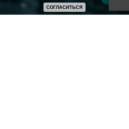
СОГЛАСИТЬСЯ
Copyright ANIME-SPACES © 2026
Самозанятый Беляков Владимир Алексеевич ИНН:
643569328903
Сайт может содержать материалы порнографического
характера
а также сцены насилия. Просьба если вам нет 18 лет,
покинуть сайт.
Политика конфиденциальности
Пользовательское соглашение
Политика использования cookie
Правила сервиса