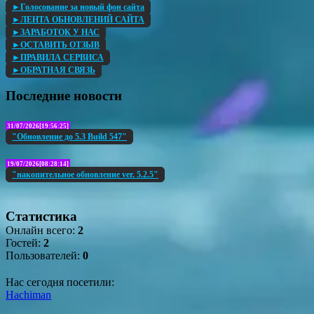
►Голосование за новый фон сайта
►ЛЕНТА ОБНОВЛЕНИЙ САЙТА
►ЗАРАБОТОК У НАС
►ОСТАВИТЬ ОТЗЫВ
►ПРАВИЛА СЕРВИСА
►ОБРАТНАЯ СВЯЗЬ
Последние новости
31/07/2026[19:56:25]
"Обновление до 5.3 Build 547"
19/07/2026[08:28:14]
"накопительное обновление ver. 5.2.5"
Статистика
Онлайн всего:
2
Гостей:
2
Пользователей:
0
Нас сегодня посетили:
Hachiman