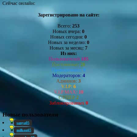
Сейчас онлайн:
Зарегистрировано на сайте:
Всего:
253
Новых вчера:
0
Новых сегодня:
0
Новых за неделю:
0
Новых за месяц:
7
Из них:
Пользователей
185
Постоянные:
26
Проверенных:
9
Модераторов:
4
Админов:
3
V.I.P:
6
V.I.P MAX:
10
СУПЕР
2
Заблокированых
0
Новые пользователи
sanya05
milkon65