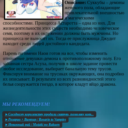
Описание:
Суккубы – демоны
женского пола, обладающие
привлекательной внешностью
и магическими
способностями. Принцесса Астаротта – одна из них. Для
жизнедеятельности этих существ необходимо человеческое
семя, поэтому в их окружении должны быть мужчины. Но
принцесса не выносит их. Тогда ее прислужница Джудит
находит среди людей достойного кандидата.
Парень по имени Наои готов на все, чтобы изменить
отношение девушки-демона к противоположному полу. Его
забавная сестра Асуха, получив в школе задание провести
любое исследование, выбирает банальную тему трусов.
Фиксируя внимание на трусиках окружающих, она подробно
их описывает. В результате из всех разновидностей этого
белья сооружается гнездо, в которое кладут яйцо дракона.
МЫ РЕКОМЕНДУЕМ!
►Соседнему королевству продали святую, помолвку кот...
►Розарио + Вампир / Rosario to Vampire
►Невинный рай / Mujaki no Rakuen