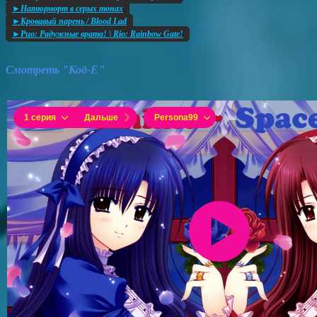
►Натюрморт в серых тонах
►Кровавый парень / Blood Lad
►Рио: Радужные врата! \ Rio: Rainbow Gate!
Смотреть "Код-Е"