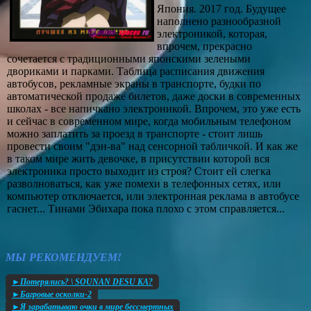
Япония. 2017 год. Будущее
наполнено разнообразной
электроникой, которая,
впрочем, прекрасно
сочетается с традиционными японскими зелеными
двориками и парками. Таблица расписания движения
автобусов, рекламные экраны в транспорте, будки по
автоматической продаже билетов, даже доски в современных
школах - все напичкано электроникой. Впрочем, это уже есть
и сейчас в современном мире, когда мобильным телефоном
можно заплатить за проезд в транспорте - стоит лишь
провести своим "дэн-ва" над сенсорной табличкой. И как же
в таком мире жить девочке, в присутствии которой вся
электроника просто выходит из строя? Стоит ей слегка
разволноваться, как уже помехи в телефонных сетях, или
компьютер отключается, или электронная реклама в автобусе
гаснет... Тинами Эбихара пока плохо с этом справляется...
МЫ РЕКОМЕНДУЕМ!
►Потерялись? \ SOUNAN DESU KA?
►Багровые осколки-2
►Я зарабатываю очки в мире бессмертных