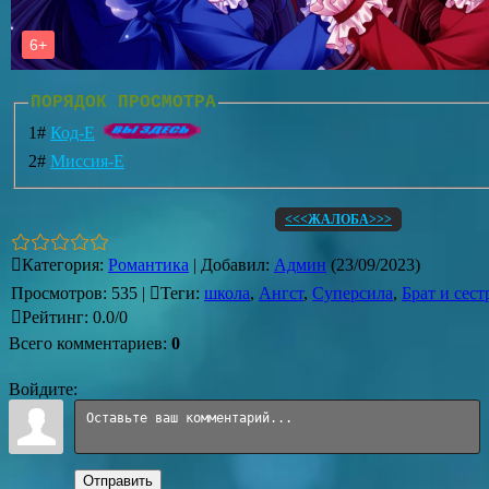
ПОРЯДОК ПРОСМОТРА
1#
Код-Е
2#
Миссия-Е
<<<ЖАЛОБА>>>
Категория
:
Романтика
|
Добавил
:
Админ
(23/09/2023)
Просмотров
:
535
|
Теги
:
школа
,
Ангст
,
Суперсила
,
Брат и сест
Рейтинг
:
0.0
/
0
Всего комментариев
:
0
Войдите:
Отправить