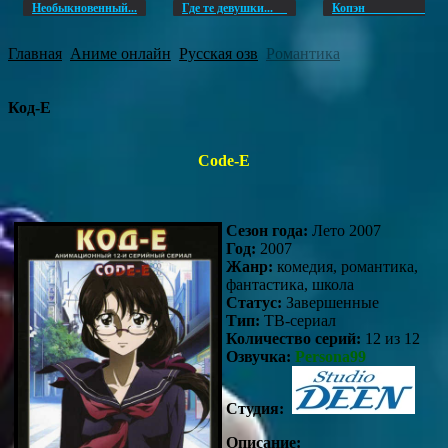
Необыкновенный...
Где те девушки...
Копэ
Главная
Аниме онлайн
Русская озв
Романтика
Код-Е
Code-E
Сезон года:
Лето 2007
Год:
2007
Жанр:
комедия, романтика,
фантастика, школа
Статус:
Завершенные
Тип:
ТВ-сериал
Количество серий:
12 из 12
Озвучка:
Persona99
Студия:
Описание: