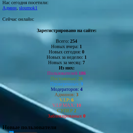
Нас сегодня посетили:
Админ
,
sloumok1
Сейчас онлайн:
Зарегистрировано на сайте:
Всего:
254
Новых вчера:
1
Новых сегодня:
0
Новых за неделю:
1
Новых за месяц:
7
Из них:
Пользователей
186
Постоянные:
26
Проверенных:
9
Модераторов:
4
Админов:
3
V.I.P:
6
V.I.P MAX:
10
СУПЕР
2
Заблокированых
0
Новые пользователи