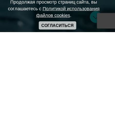
Продолжая просмотр страниц сайта, вы
соглашаетесь с
Политикой использования
файлов cookies
.
СОГЛАСИТЬСЯ
Copyright ANIME-SPACES © 2026
Самозанятый Беляков Владимир Алексеевич ИНН:
643569328903
Сайт может содержать материалы порнографического
характера
а также сцены насилия. Просьба если вам нет 18 лет,
покинуть сайт.
Политика конфиденциальности