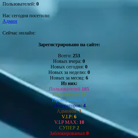
Пользователей:
0
Нас сегодня посетили:
Админ
Сейчас онлайн:
Зарегистрировано на сайте:
Всего:
253
Новых вчера:
0
Новых сегодня:
0
Новых за неделю:
0
Новых за месяц:
6
Из них:
Пользователей
185
Постоянные:
26
Проверенных:
9
Модераторов:
4
Админов:
3
V.I.P:
6
V.I.P MAX:
10
СУПЕР
2
Заблокированых
0