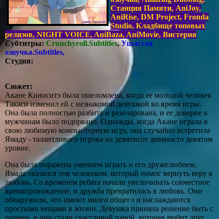
Станция Памяти, AniJoy,
AniRise, DM Project, Fronda
Studio, Кладбище топовых
релизов, NIGHT VOICE, AniBaza, AniMovie, Вистерия
Субтитры:
Crunchyroll.Subtitles
,
Ушастая
озвучка.Subtitles,
Студия:
Сюжет:
Акане Киноситэ была ошеломлена, когда ее молодой человек
Такаси изменил ей с незнакомой девушкой во время игры.
Она была полностью разбита и разочарована, и ее доверие к
мужчинам было подорвано. Однажды, когда Акане играла в
свою любимую компьютерную игру, она случайно встретила
Ямаду - талантливого игрока на девятисот девяносто девятом
уровне.
Она была поражена умением играть и его дружелюбием.
Ямада оказался тем человеком, который помог вернуть веру в
любовь. Со временем ребята начали увеличивать совместное
времяпровождение, и дружба превратилась в любовь. Они
обнаружили, что имеют много общего и наслаждаются
простыми вещами в жизни. Девушка приняла решение быть с
парнем, и они стали счастливой парой, которая любит друг