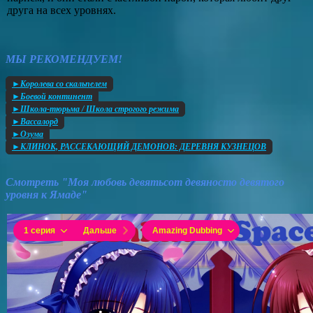
друга на всех уровнях.
МЫ РЕКОМЕНДУЕМ!
►Королева со скальпелем
►Боевой континент
►Школа-тюрьма / Школа строгого режима
►Вассалорд
►Озума
►КЛИНОК, РАССЕКАЮЩИЙ ДЕМОНОВ: ДЕРЕВНЯ КУЗНЕЦОВ
Смотреть "Моя любовь девятьсот девяносто девятого
уровня к Ямаде"