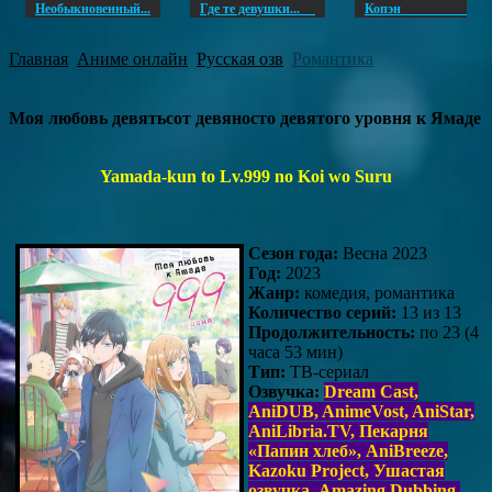
Необыкновенный...
Где те девушки...
Копэ
Главная
Аниме онлайн
Русская озв
Романтика
Моя любовь девятьсот девяносто девятого уровня к Ямаде
Yamada-kun to Lv.999 no Koi wo Suru
Сезон года:
Весна 2023
Год:
2023
Жанр:
комедия, романтика
Количество серий:
13 из 13
Продолжительность:
по 23 (4
часа 53 мин)
Тип:
ТВ-сериал
Озвучка:
Dream Cast,
AniDUB, AnimeVost, AniStar,
AniLibria.TV, Пекарня
«Папин хлеб», AniBreeze,
Kazoku Project, Ушастая
озвучка, Amazing Dubbing,