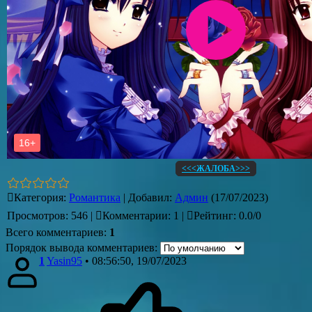
<<<ЖАЛОБА>>>
Категория
:
Романтика
|
Добавил
:
Админ
(17/07/2023)
Просмотров
:
546
|
Комментарии
:
1
|
Рейтинг
:
0.0
/
0
Всего комментариев
:
1
Порядок вывода комментариев:
1
Yasin95
• 08:56:50, 19/07/2023