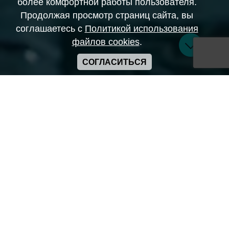
более комфортной работы пользователя.
Продолжая просмотр страниц сайта, вы
соглашаетесь с
Политикой использования
файлов cookies
.
СОГЛАСИТЬСЯ
Copyright ANIME-SPACES © 2026
Самозанятый Беляков Владимир Алексеевич ИНН:
643569328903
Сайт может содержать материалы порнографического
характера
а также сцены насилия. Просьба если вам нет 18 лет,
покинуть сайт.