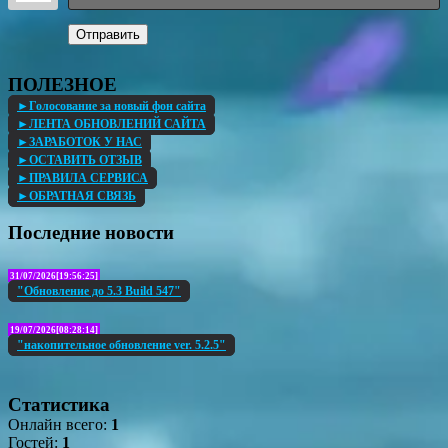
Отправить
ПОЛЕЗНОЕ
►Голосование за новый фон сайта
►ЛЕНТА ОБНОВЛЕНИЙ САЙТА
►ЗАРАБОТОК У НАС
►ОСТАВИТЬ ОТЗЫВ
►ПРАВИЛА СЕРВИСА
►ОБРАТНАЯ СВЯЗЬ
Последние новости
31/07/2026[19:56:25]
"Обновление до 5.3 Build 547"
19/07/2026[08:28:14]
"накопительное обновление ver. 5.2.5"
Статистика
Онлайн всего:
1
Гостей:
1