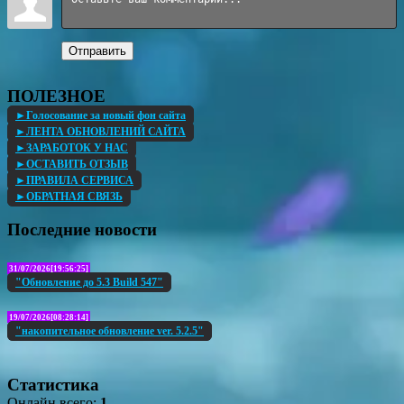
Отправить
ПОЛЕЗНОЕ
►Голосование за новый фон сайта
►ЛЕНТА ОБНОВЛЕНИЙ САЙТА
►ЗАРАБОТОК У НАС
►ОСТАВИТЬ ОТЗЫВ
►ПРАВИЛА СЕРВИСА
►ОБРАТНАЯ СВЯЗЬ
Последние новости
31/07/2026[19:56:25]
"Обновление до 5.3 Build 547"
19/07/2026[08:28:14]
"накопительное обновление ver. 5.2.5"
Статистика
Онлайн всего:
1