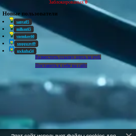
Заблокированых
0
Новые пользователи
sanya05
milkon65
vnemkov60
xnqqxczy49
uwkuba54
Разместить ссылку здесь за
руб.
Поставить к себе на сайт