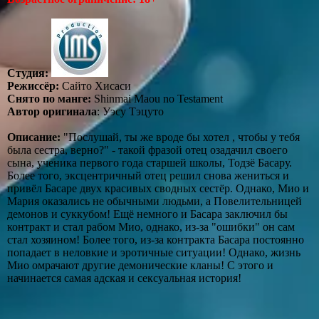
Студия:
Режиссёр:
Сайто Хисаси
Снято по манге:
Shinmai Maou no Testament
Автор оригинала
: Уэсу Тэцуто
Описание:
"Послушай, ты же вроде бы хотел , чтобы у тебя
была сестра, верно?" - такой фразой отец озадачил своего
сына, ученика первого года старшей школы, Тодзё Басару.
Более того, эксцентричный отец решил снова жениться и
привёл Басаре двух красивых сводных сестёр. Однако, Мио и
Мария оказались не обычными людьми, а Повелительницей
демонов и суккубом! Ещё немного и Басара заключил бы
контракт и стал рабом Мио, однако, из-за "ошибки" он сам
стал хозяином! Более того, из-за контракта Басара постоянно
попадает в неловкие и эротичные ситуации! Однако, жизнь
Мио омрачают другие демонические кланы! С этого и
начинается самая адская и сексуальная история!