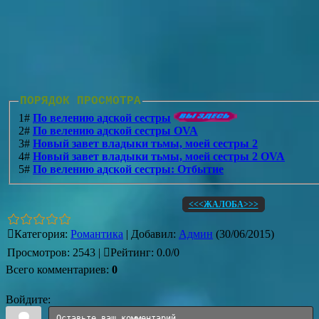
ПОРЯДОК ПРОСМОТРА
1#
По велению адской сестры
2#
По велению адской сестры OVA
3#
Новый завет владыки тьмы, моей сестры 2
4#
Новый завет владыки тьмы, моей сестры 2 OVA
5#
По велению адской сестры: Отбытие
<<<ЖАЛОБА>>>
Категория
:
Романтика
|
Добавил
:
Админ
(30/06/2015)
Просмотров
:
2543
|
Рейтинг
:
0.0
/
0
Всего комментариев
:
0
Войдите: