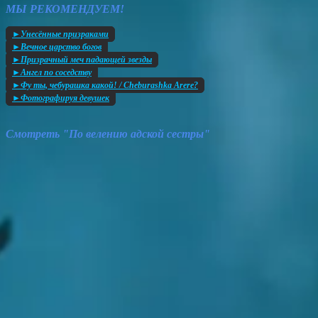
МЫ РЕКОМЕНДУЕМ!
►Унесённые призраками
►Вечное царство богов
►Призрачный меч падающей звезды
►Ангел по соседству
►Фу ты, чебурашка какой! / Cheburashka Arere?
►Фотографируя девушек
Смотреть "По велению адской сестры"