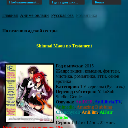
Необыкновенный...
Где те девушки...
Копэ
Главная
Аниме онлайн
Русская озв
Романтика
По велению адской сестры
Shinmai Maou no Testament
Год выпуска:
2015
Жанр:
экшен, комедия, фэнтези,
мистика, романтика, этти, сёнэн,
эротика
Категория:
TV сериалы (Рус. озв.)
Перевод субтитров:
YakuSub
Studio; Gerale
Озвучка:
AniDUB
,
AniLibria.TV
,
Animedia
,
Amazing Dubbing
,
Crunchyroll
,
AniFilm
,
AlFair
Studio
Серии:
1-12 из 12 эп., 25 мин.
Возрастное ограничение: 18+