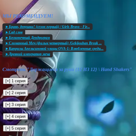
МЫ РЕКОМЕНДУЕМ!
►Браво, девушки! (сезон первый) / Girls Bravo - Fir...
►Сад слов
►Бесконечный Дендрограм
►Сломанный Меч (фильм четвертый) /Gekijouban Break ...
►Капризы Апельсиновой улицы OVA-1: Влюбленные среди...
►Древний император меча
Смотреть "Держащиеся за руки {12 ИЗ 12} \ Hand Shakers"