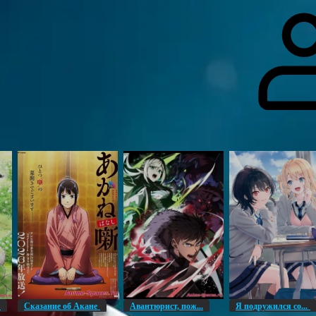
гоинги
Дополнительно
Форум
Видео
Блог
Галерея
О нас
н
Сказание об Акане
Авантюрист, пож...
Я подружился со...