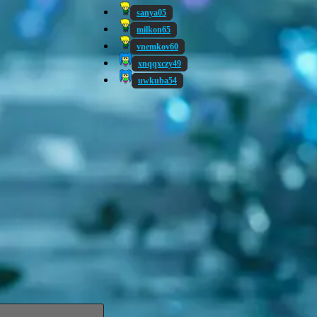
sanya05
milkon65
vnemkov60
xnqqxczy49
uwkuba54