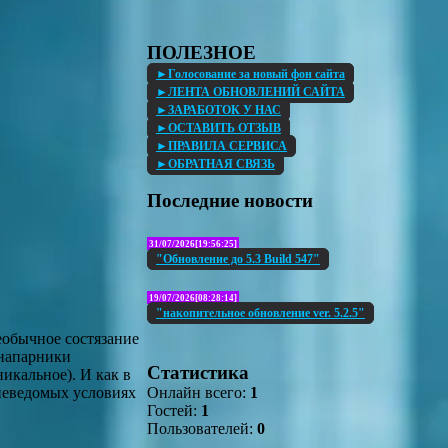
ПОЛЕЗНОЕ
►Голосование за новый фон сайта
►ЛЕНТА ОБНОВЛЕНИЙ САЙТА
►ЗАРАБОТОК У НАС
►ОСТАВИТЬ ОТЗЫВ
►ПРАВИЛА СЕРВИСА
►ОБРАТНАЯ СВЯЗЬ
Последние новости
31/07/2026[19:56:25]
"Обновление до 5.3 Build 547"
19/07/2026[08:28:14]
"накопительное обновление ver. 5.2.5"
еобычное состязание
 напарники
Статистика
икальное). И как в
Онлайн всего:
1
 неведомых условиях
Гостей:
1
Пользователей:
0