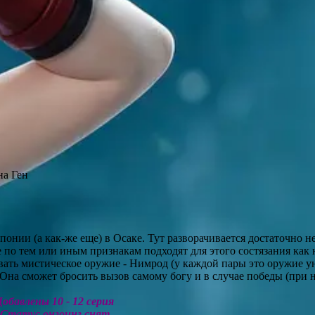
а Ген
онии (а как-же еще) в Осаке. Тут разворачивается достаточно н
 по тем или иным признакам подходят для этого состязания как
ать мистическое оружие - Нимрод (у каждой пары это оружие ун
а. Она сможет бросить вызов самому богу и в случае победы (при
Добавлены 10 - 12 серия
Статус онгоинг снят