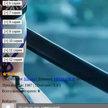
Категория
:
Школа
|
Добавил
:
МИЛЬХИОР
(05/02/2017)
Просмотров
:
1987
|
Рейтинг
:
3.3
/
3
Всего комментариев
:
0
Войдите: