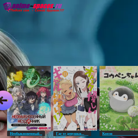
Главная
Озвучка
Субтитры
Он
Необыкновенный...
Где те девушки...
Копэ