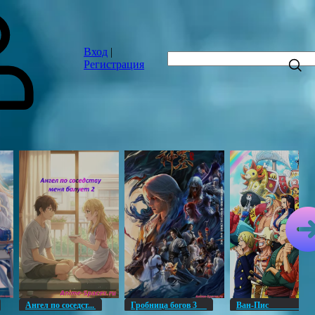
Вход
|
Регистрация
Ангел по соседст...
Гробница богов 3
Ван-Пи