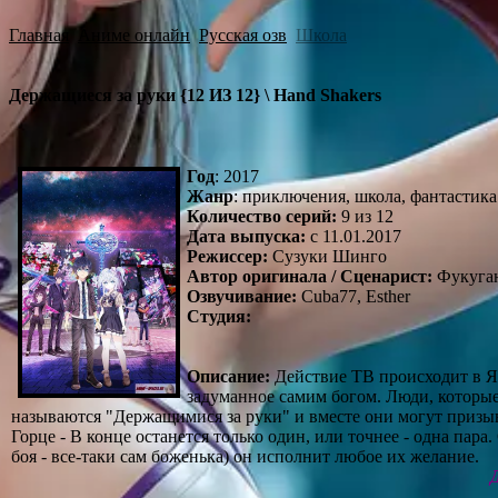
Главная
Аниме онлайн
Русская озв
Школа
Держащиеся за руки {12 ИЗ 12} \ Hand Shakers
Год
: 2017
Жанр
: приключения, школа, фантастика
Количество серий:
9 из 12
Дата выпуска:
c 11.01.2017
Режиссер:
Cузуки Шинго
Автор оригинала / Сценарист:
Фукуган
Озвучивание:
Cuba77, Esther
Студия:
Описание:
Действие ТВ происходит в Яп
задуманное самим богом. Люди, которые
называются "Держащимися за руки" и вместе они могут призыв
Горце - В конце останется только один, или точнее - одна пар
боя - все-таки сам боженька) он исполнит любое их желание.