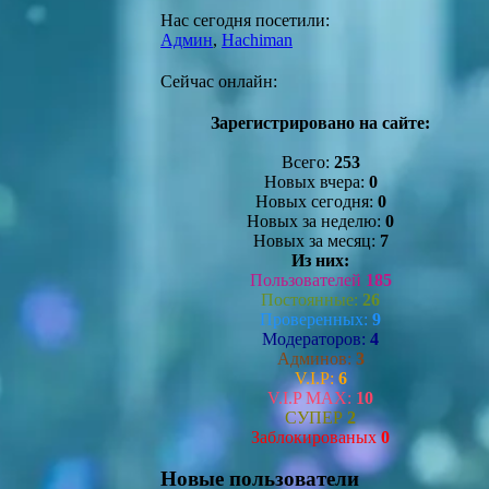
Нас сегодня посетили:
Админ
,
Hachiman
Сейчас онлайн:
Зарегистрировано на сайте:
Всего:
253
Новых вчера:
0
Новых сегодня:
0
Новых за неделю:
0
Новых за месяц:
7
Из них:
Пользователей
185
Постоянные:
26
Проверенных:
9
Модераторов:
4
Админов:
3
V.I.P:
6
V.I.P MAX:
10
СУПЕР
2
Заблокированых
0
Новые пользователи