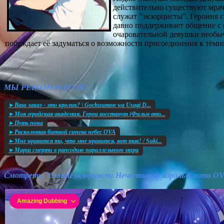
действительно существуют мрач
служат "экзорцисты". Героиня с
давно поддерживает общение с п
очаровательной девушки необыч
побуждает её задуматься о возможности присоединения к тёмн
МЫ РЕКОМЕНДУЕМ!
►Ваш заказ - это кролик? \ Gochuumon wa Usagi D...
►Моя геройская академия. Герои восстанут (Фильм вто...
►Путь пона
►Расколотая битвой синева небес OVA
►Мне нравится то, что мне нравится, вот так! / Suki...
►Марш смерти в рапсодию параллельного мирa
Смотреть "Синий экзорцист: Нечестивый король Киото O