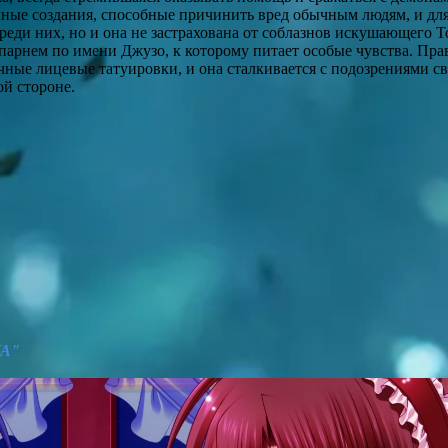
ные создания, способные причинить вред обычным людям, и дл
реди них, но и она не застрахована от соблазнов искушающего Т
арнем по имени Джузо, к которому питает особые чувства. Прав
ные лицевые татуировки, и она сталкивается с подозрениями св
ой стороне.
VA"