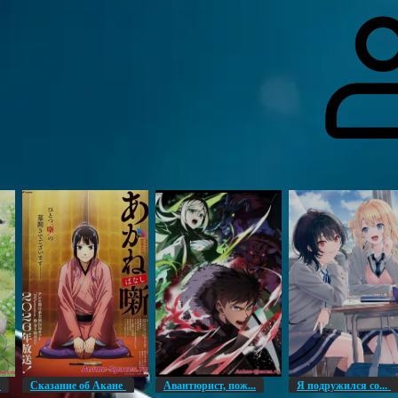
гоинги
Дополнительно
Форум
Видео
Блог
Галерея
О нас
н
Сказание об Акане
Авантюрист, пож...
Я подружился со...