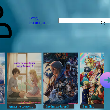
Вход
|
Регистрация
Ангел по соседст...
Гробница богов 3
Ван-Пи