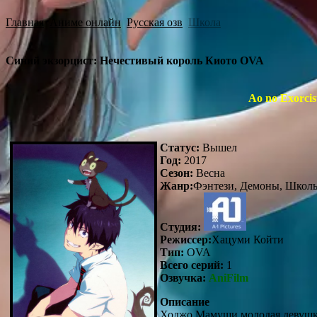
Главная
Аниме онлайн
Русская озв
Школа
Синий экзорцист: Нечестивый король Киото OVA
Ao no Exorcis
Статус:
Вышел
Год:
2017
Сезон:
Весна
Жанр:
Фэнтези, Демоны, Школь
Студия:
Режиссер:
Хацуми Койти
Тип:
OVA
Всего серий:
1
Озвучка:
AniFilm
Описание
Ходжо Мамуши молодая девушка,