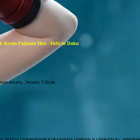
t: Kyoto Fujouou Hen - Hebi to Doku
ная жизнь, Экшен, Сёнэн
 всегда стремившаяся оказывать помощь и сражаться с демонам