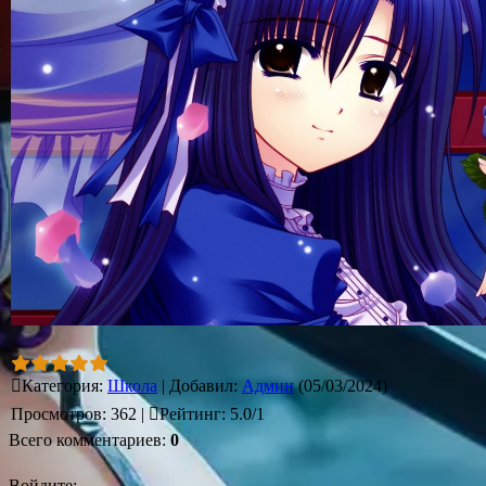
Категория
:
Школа
|
Добавил
:
Админ
(05/03/2024)
Просмотров
:
362
|
Рейтинг
:
5.0
/
1
Всего комментариев
:
0
Войдите: