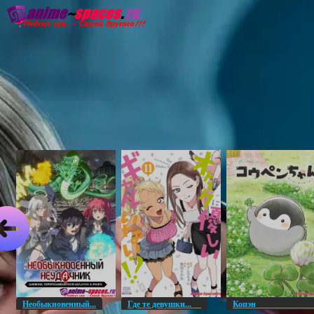
Главная
Озвучка
Субтитры
Он
Необыкновенный...
Где те девушки...
Копэ