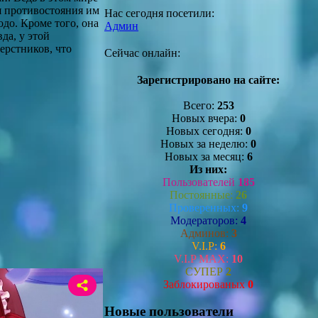
я противостояния им
Нас сегодня посетили:
одо. Кроме того, она
Админ
да, у этой
ерстников, что
Сейчас онлайн:
Зарегистрировано на сайте:
Всего:
253
Новых вчера:
0
Новых сегодня:
0
Новых за неделю:
0
Новых за месяц:
6
Из них:
Пользователей
185
Постоянные:
26
Проверенных:
9
Модераторов:
4
Админов:
3
V.I.P:
6
V.I.P MAX:
10
СУПЕР
2
Заблокированых
0
Новые пользователи