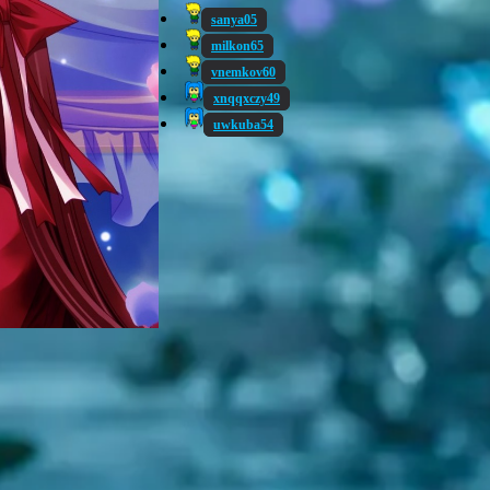
sanya05
milkon65
vnemkov60
xnqqxczy49
uwkuba54