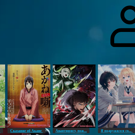
гоинги
Дополнительно
Форум
Видео
Блог
Галерея
О нас
н
Сказание об Акане
Авантюрист, пож...
Я подружился со...