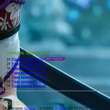
ПОРЯДОК ПРОСМОТРА
1#
Удар крови (2013)
2#
Удар крови OVA - 1
3#
Удар крови OVA - 2
4#
Удар крови OVA - 3
5#
Удар крови OVA - 4
6#
Удар крови OVA - 5
7#
Удар крови.Финал!
Категория
:
Школа
|
Добавил
:
Админ
(26/10/2022)