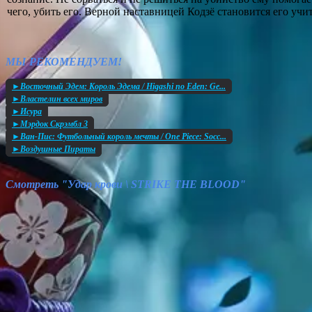
чего, убить его. Верной наставницей Кодзё становится его уч
МЫ РЕКОМЕНДУЕМ!
►Восточный Эдем: Король Эдема / Higashi no Eden: Ge...
►Властелин всех миров
►Исура
►Мэрдок Скрэмбл 3
►Ван-Пис: Футбольный король мечты / One Piece: Socc...
►Воздушные Пираты
Смотреть "Удар крови \ STRIKE THE BLOOD"