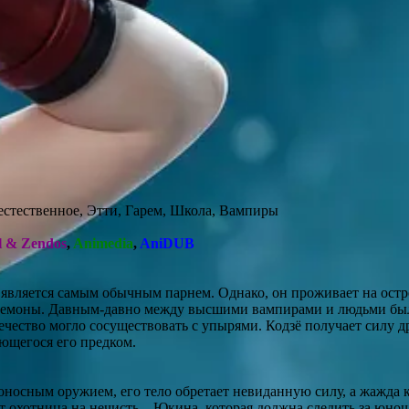
стественное, Этти, Гарем, Школа, Вампиры
l & Zendos
,
Animedia
,
AniDUB
 является самым обычным парнем. Однако, он проживает на остр
 демоны. Давным-давно между высшими вампирами и людьми бы
вечество могло сосуществовать с упырями. Кодзё получает силу д
ющегося его предком.
оносным оружием, его тело обретает невиданную силу, а жажда 
ет охотница на нечисть – Юкина, которая должна следить за юно