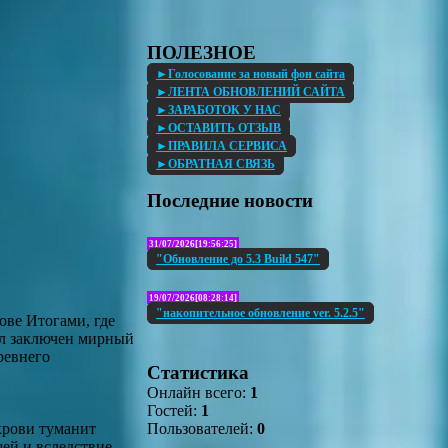
ПОЛЕЗНОЕ
►Голосование за новый фон сайта
►ЛЕНТА ОБНОВЛЕНИЙ САЙТА
►ЗАРАБОТОК У НАС
►ОСТАВИТЬ ОТЗЫВ
►ПРАВИЛА СЕРВИСА
►ОБРАТНАЯ СВЯЗЬ
Последние новости
31/07/2026[19:56:25]
"Обновление до 5.3 Build 547"
19/07/2026[08:28:14]
"накопительное обновление ver. 5.2.5"
ове Итогами, где
л заключен мирный
ревнего
Статистика
Онлайн всего:
1
Гостей:
1
Пользователей:
0
крови туманит
шей и вследствие