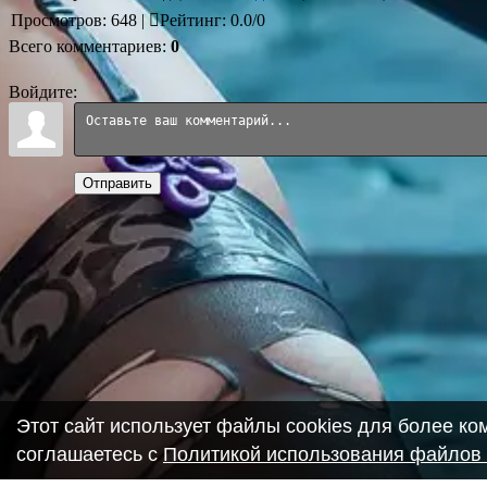
Просмотров
:
648
|
Рейтинг
:
0.0
/
0
Всего комментариев
:
0
Войдите:
Отправить
Этот сайт использует файлы cookies для более к
соглашаетесь с
Политикой использования файлов 