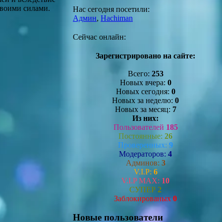
 своими силами.
Нас сегодня посетили:
Админ
,
Hachiman
Сейчас онлайн:
Зарегистрировано на сайте:
Всего:
253
Новых вчера:
0
Новых сегодня:
0
Новых за неделю:
0
Новых за месяц:
7
Из них:
Пользователей
185
Постоянные:
26
Проверенных:
9
Модераторов:
4
Админов:
3
V.I.P:
6
V.I.P MAX:
10
СУПЕР
2
Заблокированых
0
Новые пользователи