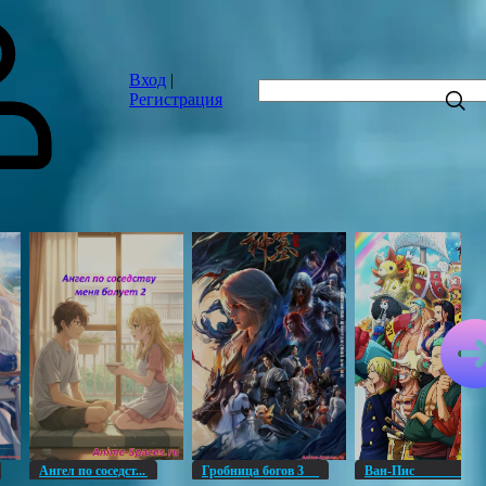
Вход
|
Регистрация
Ангел по соседст...
Гробница богов 3
Ван-Пи