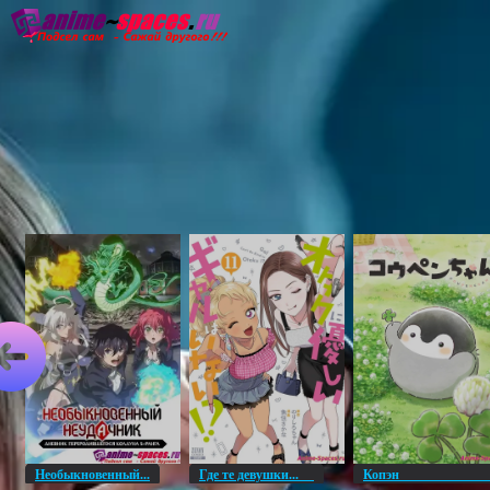
Главная
Озвучка
Субтитры
Он
Необыкновенный...
Где те девушки...
Копэ