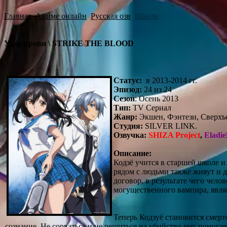
Главная
Аниме онлайн
Русская озв
Школа
Удар крови \ STRIKE THE BLOOD
Статус:
в 2013-2014 гг.
Эпизод:
24 из 24
Сезон
: Осень 2013
Тип:
TV Сериал
Жанр:
Экшен, Фэнтези, Сверхъе
Студия:
SILVER LINK.
Озвучка:
SHIZA Project
,
Eladie
Описание:
Кодзё учится в старшей школе и
рядом с людьми также живут и
договор, в результате чего чело
могущественного вампира, явля
Теперь Кодзуё становится смерт
сознание. Не сорваться и не решиться на убийство ему помога