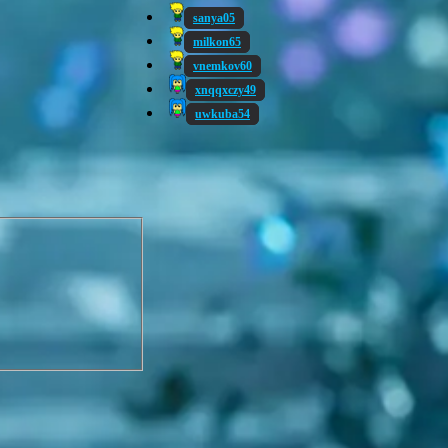
sanya05
milkon65
vnemkov60
xnqqxczy49
uwkuba54