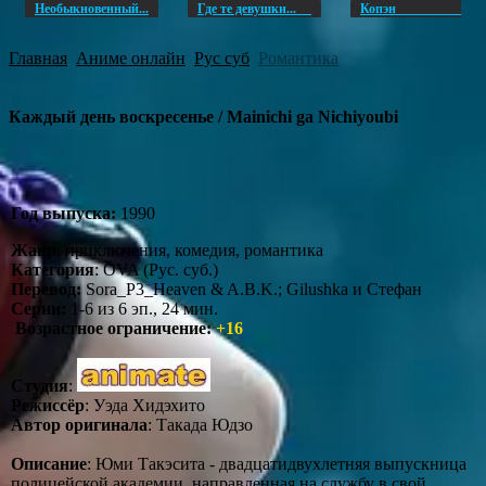
Необыкновенный...
Где те девушки...
Копэ
Главная
Аниме онлайн
Рус суб
Романтика
Каждый день воскресенье / Mainichi ga Nichiyoubi
Год выпуска:
1990
Жанр
: приключения, комедия, романтика
Категория
: OVA (Рус. суб.)
Перевод:
Sora_P3_Heaven & A.B.K.; Gilushka и Стефан
Серии:
1-6 из 6 эп., 24 мин.
Возрастное ограничение:
+16
Студия
:
Режиссёр
: Уэда Хидэхито
Автор оригинала
: Такада Юдзо
Описание
: Юми Такэсита - двадцатидвухлетняя выпускница
полицейской академии, направленная на службу в свой