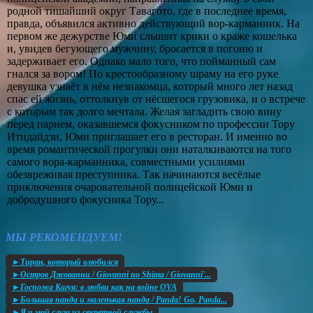
родной тишайший округ Тавагото, где в последнее время,
правда, объявился активно действующий вор-карманник. На
первом же дежурстве Юми слышит крики о краже кошелька
и, увидев бегующего мужчину, бросается в погоню и
задерживает его. Однако мало того, что пойманный сам
гнался за вором! По крестообразному шраму на его руке
девушка узнаёт в нём незнакомца, который много лет назад
спас ей жизнь, оттолкнув от нёсшегося грузовика, и о встрече
с которым так долго мечтала. Желая загладить свою вину
перед парнем, оказавшемся фокусником по профессии Тору
Итидайдзи, Юми приглашает его в ресторан. И именно во
время романтической прогулки они наталкиваются на того
самого вора-карманника, совместными усилиями
обезвреживая преступника. Так начинаются весёлые
приключения очаровательной полицейской Юми и
добродушного фокусника Тору...
МЫ РЕКОМЕНДУЕМ!
►Тиран, который влюбился
►Остров Джованни / Giovanni no Shima / Giovanni'...
►Госпожа Кагуя: в любви как на войне OVA
►Большая панда и маленькая панда / Panda! Go, Panda...
►Я и мой слуга из секретной службы