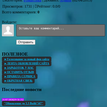
Категория
:
Романтика
|
Добавил
:
Админ
(02/04/2013)
Просмотров
:
1731
|
Рейтинг
:
0.0
/
0
Всего комментариев
:
0
Войдите:
Отправить
ПОЛЕЗНОЕ
►Голосование за новый фон сайта
►ЛЕНТА ОБНОВЛЕНИЙ САЙТА
►ЗАРАБОТОК У НАС
►ОСТАВИТЬ ОТЗЫВ
►ПРАВИЛА СЕРВИСА
►ОБРАТНАЯ СВЯЗЬ
Последние новости
31/07/2026[19:56:25]
"Обновление до 5.3 Build 547"