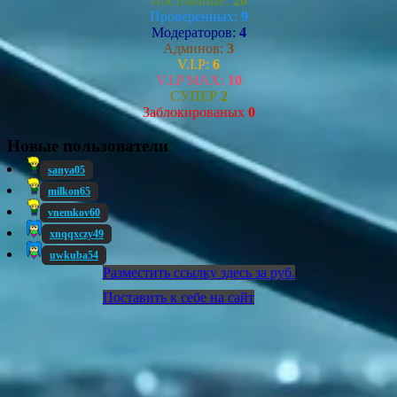
Постоянные:
26
Проверенных:
9
Модераторов:
4
Админов:
3
V.I.P:
6
V.I.P MAX:
10
СУПЕР
2
Заблокированых
0
Новые пользователи
sanya05
milkon65
vnemkov60
xnqqxczy49
uwkuba54
Разместить ссылку здесь за
руб.
Поставить к себе на сайт