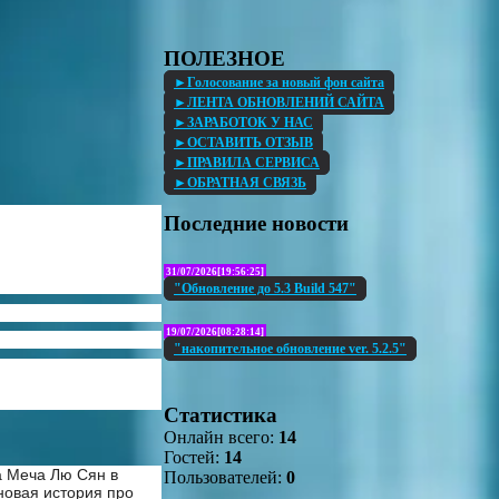
ПОЛЕЗНОЕ
►Голосование за новый фон сайта
►ЛЕНТА ОБНОВЛЕНИЙ САЙТА
►ЗАРАБОТОК У НАС
►ОСТАВИТЬ ОТЗЫВ
►ПРАВИЛА СЕРВИСА
►ОБРАТНАЯ СВЯЗЬ
Последние новости
31/07/2026[19:56:25]
"Обновление до 5.3 Build 547"
19/07/2026[08:28:14]
"накопительное обновление ver. 5.2.5"
Статистика
Онлайн всего:
14
Гостей:
14
а Меча Лю Сян в
Пользователей:
0
 новая история про