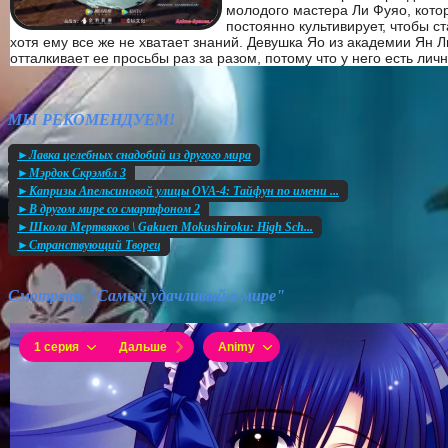
молодого мастера Ли Фуяо, кото
постоянно культивирует, чтобы ст
хотя ему все же не хватает знаний. Девушка Яо из академии Ян Л
отталкивает ее просьбы раз за разом, потому что у него есть лич
МЫ РЕКОМЕНДУЕМ!
►Лавка целебных снадобий из другого мира
►Мэрдок Скрэмбл 3
►Капризы Апельсиновой улицы OVA-4: Тайфун по имени ...
►В другом мире со смартфоном 2
►Школа Мертвяков \ Gakuen Mokushiroku: High Sch...
►Странствующий Творец
Смотреть "Самый удачливый в мире"