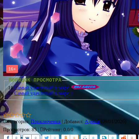
ПОРЯДОК ПРОСМОТРА
1#
Самый удачливый в мире
2#
Самый удачливый в мире 2
Категория
:
Приключения
|
Добавил
:
Админ
(09/01/2026)
Просмотров
:
85
|
Рейтинг
:
0.0
/
0
0
0
0
0
0
0
0