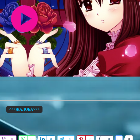
<<<ЖАЛОБА>>>
0
0
0
0
0
0
0