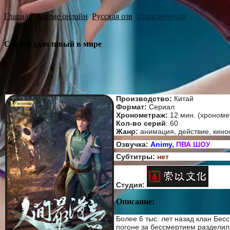
Главная
Аниме онлайн
Русская озв
Приключения
Самый удачливый в мире
Производство:
Китай
Формат:
Сериал
Хронометраж:
12 мин. (хрономе
Кол-во серий
: 60
Жанр:
анимация, действие, кино
Озвучка:
Animy,
ПВА ШОУ
Субтитры:
нет
Студия:
Описание:
Более 6 тыс. лет назад клан Бе
погоне за бессмертием разделил 