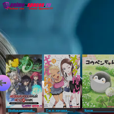
Главная
Озвучка
Субтитры
Он
Необыкновенный...
Где те девушки...
Копэ