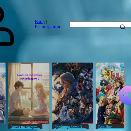
Вход
|
Регистрация
Ангел по соседст...
Гробница богов 3
Ван-Пи