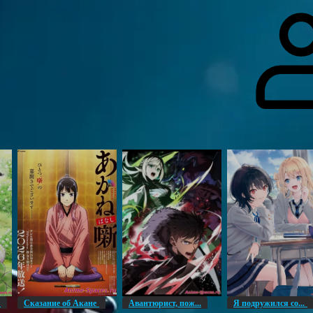
гоинги
Дополнительно
Форум
Видео
Блог
Галерея
О нас
н
Сказание об Акане
Авантюрист, пож...
Я подружился со...