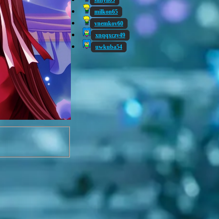
sanya05
milkon65
vnemkov60
xnqqxczy49
uwkuba54