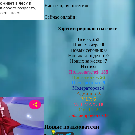
 живет в лесу и
Нас сегодня посетили:
я своего возраста,
сств, но он
Сейчас онлайн:
Зарегистрировано на сайте:
Всего:
253
Новых вчера:
0
Новых сегодня:
0
Новых за неделю:
0
Новых за месяц:
7
Из них:
Пользователей
185
Постоянные:
26
Проверенных:
9
Модераторов:
4
Админов:
3
V.I.P:
6
V.I.P MAX:
10
СУПЕР
2
Заблокированых
0
Новые пользователи