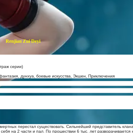
Renjian Zui Deyi
траж серии)
фантазия, дунхуа, боевые искусства, Экшен, Приключения
ссмертных перестал существовать. Сильнейший представитель клан
себя на 2 части и пал. По прошествии 6 тыс. лет разворачивается