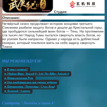
Студия:
Описание:
Четвёртый сезон продолжает историю концовки третьего.
Союзники разбили защиту богов и дошли до Кристальной горы,
где пробудился сильнейший воин богов — Тянь. На протяжении
ста тысяч лет Народ Тьмы пытался свергнуть власть богов, но
их усилия были напрасны. Однако у народа есть доблестный
генерал, который поклялся взять на себя задачу свергнуть
Тиана.
МЫ РЕКОМЕНДУЕМ!
►Я стал сестрой!
►Убийца Ити: Эпизод 0 / Ichi The Killer: Episode 0
►Металлическая Руж
►Она представилась как ученик мудреца
►Перекресток / Перепутье / Cross Road
►Лимонад / Lamune
Смотреть "Легенды и герои 4"