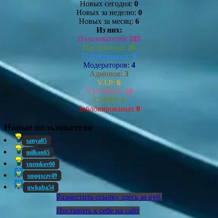
Новых сегодня:
0
Новых за неделю:
0
Новых за месяц:
6
Из них:
Пользователей
185
Постоянные:
26
Проверенных:
9
Модераторов:
4
Админов:
3
V.I.P:
6
V.I.P MAX:
10
СУПЕР
2
Заблокированых
0
Новые пользователи
sanya05
milkon65
vnemkov60
xnqqxczy49
uwkuba54
Разместить ссылку здесь за
руб.
Поставить к себе на сайт