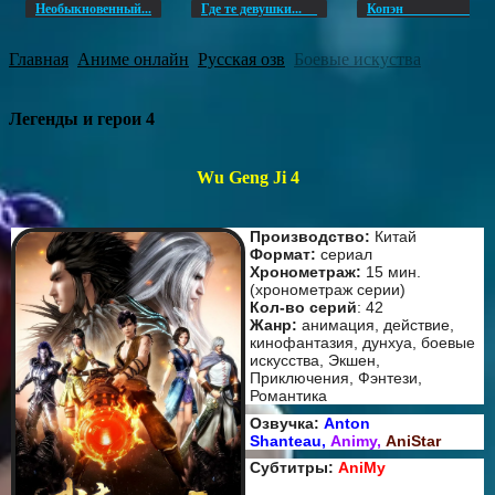
Необыкновенный...
Где те девушки...
Копэ
Главная
Аниме онлайн
Русская озв
Боевые искуства
Легенды и герои 4
Wu Geng Ji 4
Производство:
Китай
Формат:
сериал
Хронометраж:
15 мин.
(хронометраж серии)
Кол-во серий
: 42
Жанр:
анимация, действие,
кинофантазия, дунхуа, боевые
искусства, Экшен,
Приключения, Фэнтези,
Романтика
Озвучка:
Anton
Shanteau,
Animy,
AniStar
Субтитры:
AniMy