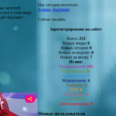
Нас сегодня посетили:
зах жителей
Админ
,
Hachiman
о всё в этом мире
ждёт будущее!
Сейчас онлайн:
Зарегистрировано на сайте:
Всего:
253
Новых вчера:
0
Новых сегодня:
0
Новых за неделю:
0
Новых за месяц:
7
Из них:
Пользователей
185
Постоянные:
26
Проверенных:
9
Модераторов:
4
Админов:
3
V.I.P:
6
V.I.P MAX:
10
СУПЕР
2
Заблокированых
0
Новые пользователи