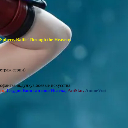
 Sphere, Battle Through the Heavens
етраж серии)
н
офантазия,дунхуа,боевые искусства
то,
Студия Константина Исаева,
AniStar,
AnimeVost