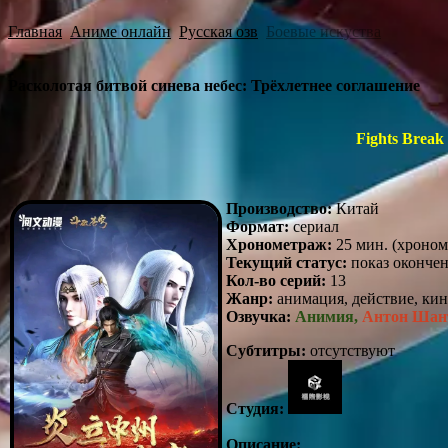
Главная
Аниме онлайн
Русская озв
Боевые искуства
Расколотая битвой синева небес: Трёхлетнее соглашение
Fights Break
Производство:
Китай
Формат:
сериал
Хронометраж:
25 мин. (хроном
Текущий статус:
показ оконче
Кол-во серий:
13
Жанр:
анимация, действие, кин
Озвучка:
Анимия
,
Антон Шан
Субтитры:
отсутствуют
Студия:
Описание: