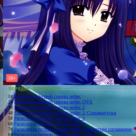
ПОРЯДОК ПРОСМОТРА
1#
Расколотая битвой синева небес
2#
Расколотая битвой синева небес OVA
3#
Расколотая битвой синева небес 2
4#
Расколотая битвой синева небес 2: Спецвыпуски
5#
Расколотая битвой синева небес 3
6#
Расколотая битвой синева небес 4
7#
Расколотая битвой синева небес: Трёхлетнее соглашение
8#
Расколотая битвой синева небес: Начало