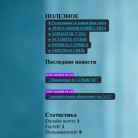
ПОЛЕЗНОЕ
►Голосование за новый фон сайта
►ЛЕНТА ОБНОВЛЕНИЙ САЙТА
►ЗАРАБОТОК У НАС
►ОСТАВИТЬ ОТЗЫВ
►ПРАВИЛА СЕРВИСА
►ОБРАТНАЯ СВЯЗЬ
Последние новости
31/07/2026[19:56:25]
"Обновление до 5.3 Build 547"
19/07/2026[08:28:14]
"накопительное обновление ver. 5.2.5"
Статистика
Онлайн всего:
1
Гостей:
1
Пользователей:
0