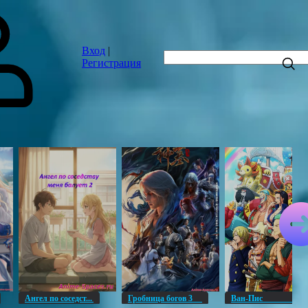
Вход
|
Регистрация
Ангел по соседст...
Гробница богов 3
Ван-Пи