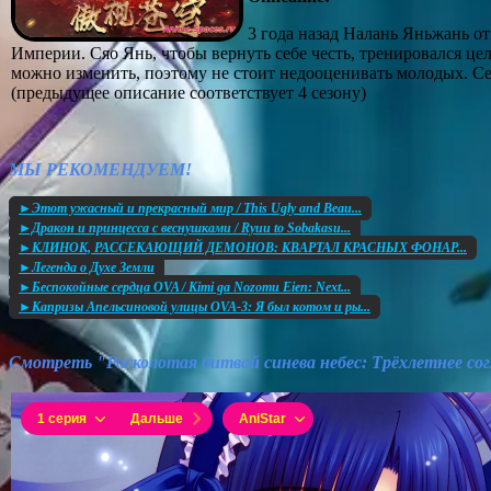
3 года назад Налань Яньжань о
Империи. Сяо Янь, чтобы вернуть себе честь, тренировался цел
можно изменить, поэтому не стоит недооценивать молодых. Сег
(предыдущее описание соответствует 4 сезону)
МЫ РЕКОМЕНДУЕМ!
►Этот ужасный и прекрасный мир / This Ugly and Beau...
►Дракон и принцесса с веснушками / Ryuu to Sobakasu...
►КЛИНОК, РАССЕКАЮЩИЙ ДЕМОНОВ: КВАРТАЛ КРАСНЫХ ФОНАР...
►Легенда о Духе Земли
►Беспокойные сердца OVA / Kimi ga Nozomu Eien: Next...
►Капризы Апельсиновой улицы OVA-3: Я был котом и ры...
Смотреть "Расколотая битвой синева небес: Трёхлетнее со