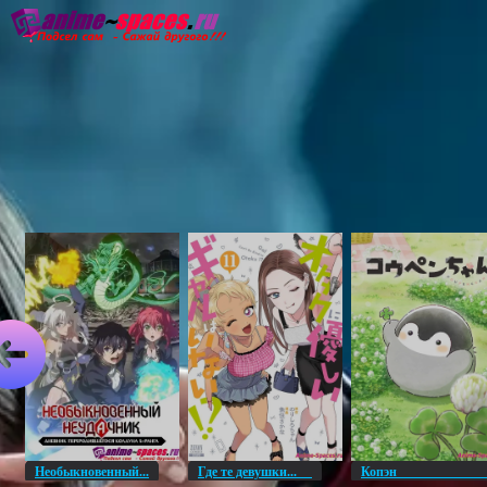
Главная
Озвучка
Субтитры
Он
Необыкновенный...
Где те девушки...
Копэ