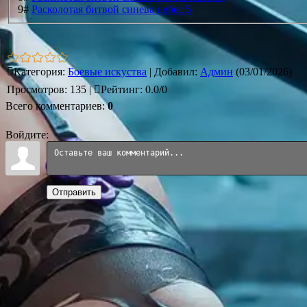
9#
Расколотая битвой синева небес 5
Категория
:
Боевые искуства
|
Добавил
:
Админ
(03/01/2026)
Просмотров
:
135
|
Рейтинг
:
0.0
/
0
Всего комментариев
:
0
Войдите:
Отправить