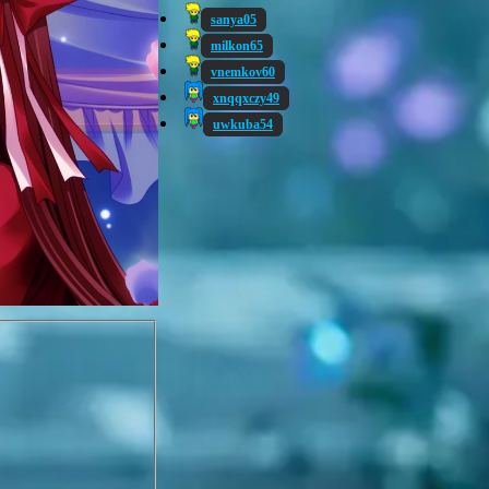
sanya05
milkon65
vnemkov60
xnqqxczy49
uwkuba54