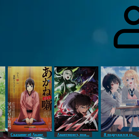
гоинги
Дополнительно
Форум
Видео
Блог
Галерея
О нас
н
Сказание об Акане
Авантюрист, пож...
Я подружился со...