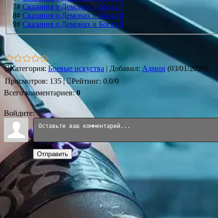
7#
Сказания о Демонах и Богах 7
8#
Сказания о Демонах и Богах 8
9#
Сказания о Демонах и Богах 9
Категория
:
Боевые искуства
|
Добавил
:
Админ
(03/01/2026)
Просмотров
:
135
|
Рейтинг
:
0.0
/
0
Всего комментариев
:
0
Войдите:
Отправить