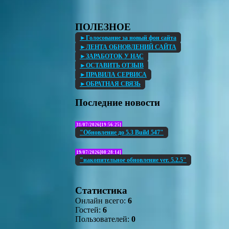
ПОЛЕЗНОЕ
►Голосование за новый фон сайта
►ЛЕНТА ОБНОВЛЕНИЙ САЙТА
►ЗАРАБОТОК У НАС
►ОСТАВИТЬ ОТЗЫВ
►ПРАВИЛА СЕРВИСА
►ОБРАТНАЯ СВЯЗЬ
Последние новости
31/07/2026[19:56:25]
"Обновление до 5.3 Build 547"
19/07/2026[08:28:14]
"накопительное обновление ver. 5.2.5"
Статистика
Онлайн всего:
6
Гостей:
6
Пользователей:
0