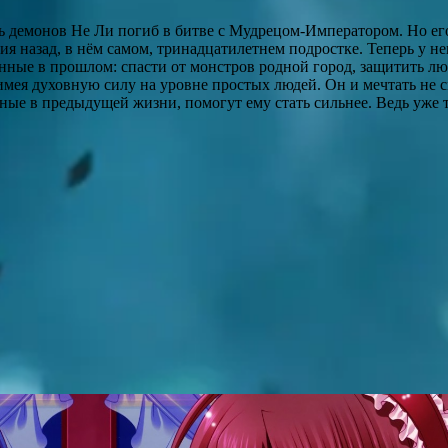
ь демонов Не Ли погиб в битве с Мудрецом-Императором. Но ег
ия назад, в нём самом, тринадцатилетнем подростке. Теперь у не
нные в прошлом: спасти от монстров родной город, защитить л
мея духовную силу на уровне простых людей. Он и мечтать не с
ные в предыдущей жизни, помогут ему стать сильнее. Ведь уже т