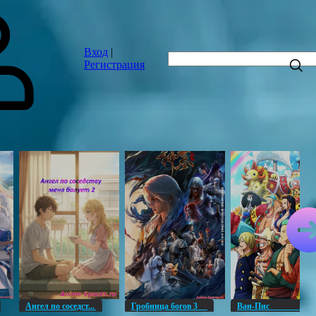
Вход
|
Регистрация
Ангел по соседст...
Гробница богов 3
Ван-Пи