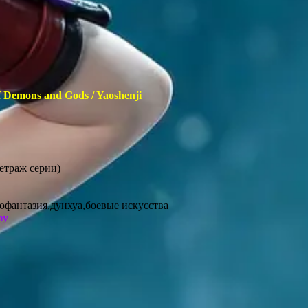
f Demons and Gods / Yaoshenji
метраж серии)
н
нофантазия,дунхуа,боевые искусства
my