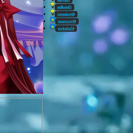
sanya05
milkon65
vnemkov60
xnqqxczy49
uwkuba54