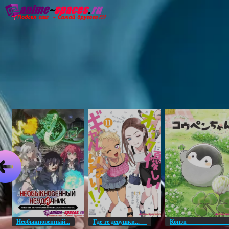
Главная
Озвучка
Субтитры
Он
Необыкновенный...
Где те девушки...
Копэ