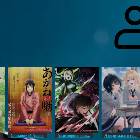
гоинги
Дополнительно
Форум
Видео
Блог
Галерея
О нас
н
Сказание об Акане
Авантюрист, пож...
Я подружился со...