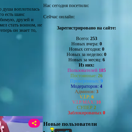
Нас сегодня посетили:
о душа воплотилась
го есть шанс
Сейчас онлайн:
юбимую, друзей и
мел стать воином, не
Зарегистрировано на сайте:
еперь он знает то,
Всего:
253
Новых вчера:
0
Новых сегодня:
0
Новых за неделю:
0
Новых за месяц:
6
Из них:
Пользователей
185
Постоянные:
26
Проверенных:
9
Модераторов:
4
Админов:
3
V.I.P:
6
V.I.P MAX:
10
СУПЕР
2
Заблокированых
0
Новые пользователи