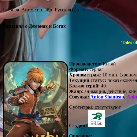
Главная
Аниме онлайн
Русская озв
Боевые искуства
Сказания о Демонах и Богах
Tales o
Производство:
Китай
Формат:
сериал
Хронометраж
: 10 мин. (хроно
Текущий статус:
показ оконче
Кол-во серий:
40
Жанр
: анимация, действие, ки
Озвучка:
Anton Shanteau
,
Ani
Субтитры:
отсутствуют
Студия:
Описание: