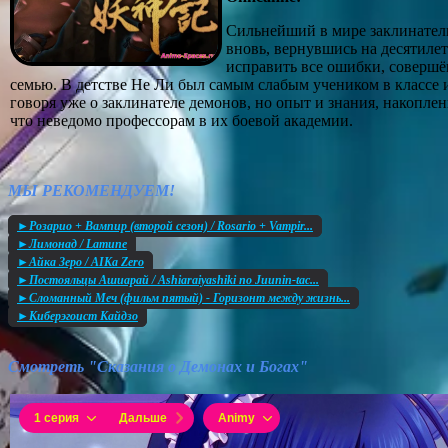
Сильнейший в мире заклинател
вновь, вернувшись на десятилет
исправить все ошибки, совершё
семью. В детстве Не Ли был самым слабым учеником в классе и
говоря уже о заклинателе демонов, но опыт и знания, накоплен
что неведомо профессорам в их боевой академии.
МЫ РЕКОМЕНДУЕМ!
►Розарио + Вампир (второй сезон) / Rosario + Vampir...
►Лимонад / Lamune
►Айка Зеро / AIKa Zero
►Постояльцы Ашиарай / Ashiaraiyashiki no Juunin-tac...
►Сломанный Меч (фильм пятый) - Горизонт между жизнь...
►Киберэгоист Кайдзо
Смотреть "Сказания о Демонах и Богах"