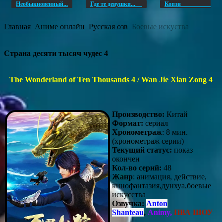
Необыкновенный...
Где те девушки...
Копэ
Главная
Аниме онлайн
Русская озв
Боевые искуства
Страна десяти тысяч чудес 4
The Wonderland of Ten Thousands 4 / Wan Jie Xian Zong 4
Производство:
Китай
Формат:
сериал
Хронометраж
: 8 мин.
(хронометраж серии)
Текущий статус:
показ
окончен
Кол-во серий:
48
Жанр
: анимация, действие,
кинофантазия,дунхуа,боевые
искусства
Озвучка:
Anton
Shanteau
,
Animy,
ПВА ШОУ