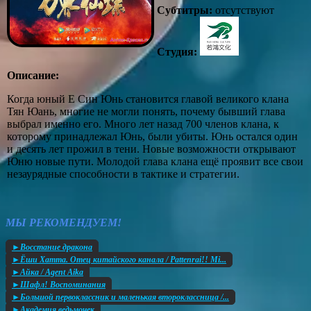
Субтитры:
отсутствуют
Студия:
Описание:
Когда юный Е Син Юнь становится главой великого клана
Тян Юань, многие не могли понять, почему бывший глава
выбрал именно его. Много лет назад 700 членов клана, к
которому принадлежал Юнь, были убиты. Юнь остался один
и десять лет прожил в тени. Новые возможности открывают
Юню новые пути. Молодой глава клана ещё проявит все свои
незаурядные способности в тактике и стратегии.
МЫ РЕКОМЕНДУЕМ!
►Восстание дракона
►Ёши Хатта. Отец китайского канала / Pattenrai!! Mi...
►Айка / Agent Aika
►Шафл! Воспоминания
►Большой первоклассник и маленькая второклассница /...
►Академия ведьмочек