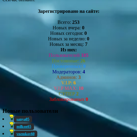
Зарегистрировано на сайте:
Всего:
253
Новых вчера:
0
Новых сегодня:
0
Новых за неделю:
0
Новых за месяц:
7
Из них:
Пользователей
185
Постоянные:
26
Проверенных:
9
Модераторов:
4
Админов:
3
V.I.P:
6
V.I.P MAX:
10
СУПЕР
2
Заблокированых
0
Новые пользователи
sanya05
milkon65
vnemkov60