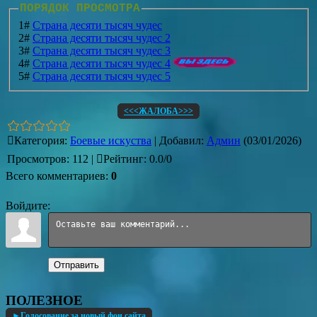
ПОРЯДОК ПРОСМОТРА
1#
Страна десяти тысяч чудес
2#
Страна десяти тысяч чудес 2
3#
Страна десяти тысяч чудес 3
4#
Страна десяти тысяч чудес 4
5#
Страна десяти тысяч чудес 5
<<<ЖАЛОБА>>>
Категория
:
Боевые искуства
|
Добавил
:
Админ
(03/01/2026)
Просмотров
:
112
|
Рейтинг
:
0.0
/
0
Всего комментариев
:
0
Войдите:
Отправить
ПОЛЕЗНОЕ
►Голосование за новый фон сайта